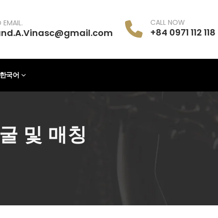
CALL NOW
 EMAIL.
+84 0971 112 118
and.A.Vinasc@gmail.com
한국어
굴 및 매칭