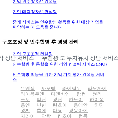
기업 인수(M&A) 컨설팅
기업 매각(M&A) 컨설팅
중개 서비스는 인수합병 활동을 위한 대상 기업을
파악하는 데 도움을 줍니다
구조조정 및 인수합병 후 경영 관리
기업 구조조정 컨설팅
상담 서비스
뚜옌꽝 도 투자유치 상담 서비스
인수합병 후 통합을 위한 경영 컨설팅 서비스 (IMO)
인수합병 활동을 위한 기업 가치 평가 컨설팅 서비
스
뚜옌꽝
까오방
라이쩌우
라오까이
타이응우옌
디엔비엔
랑썬
썬라
푸토
박닌
꽝닌
하노이
하이퐁
흥옌
닌빈
탄호아
응에안
하띤
꽝찌
후에
다낭
꽝응아이
자라이
닥락
칸호아
럼동