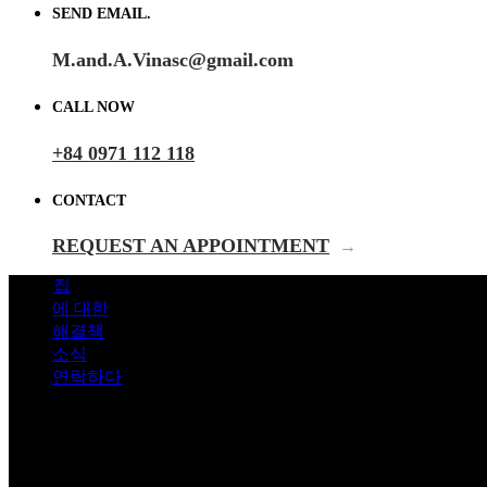
SEND EMAIL.
M.and.A.Vinasc@gmail.com
CALL NOW
+84 0971 112 118
CONTACT
REQUEST AN APPOINTMENT
→
집
에 대한
해결책
소식
연락하다