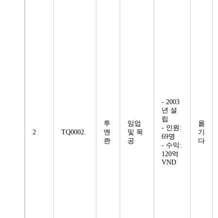
- 2003
년 설
립
투
임업
옮
- 인원:
2
TQ0002.
옌
및 목
기
69명
콴
공
다
- 수익:
120억
VND