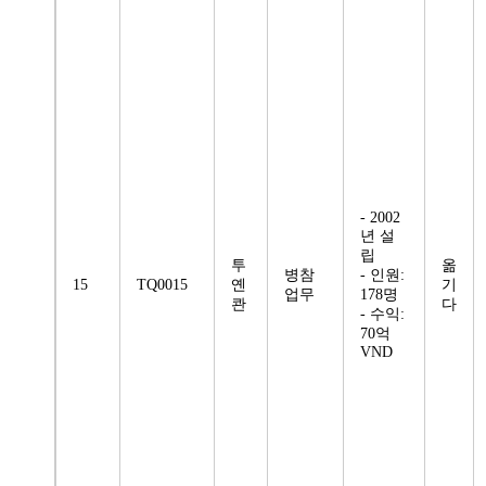
- 2002
년 설
립
투
옮
병참
- 인원:
15
TQ0015
옌
기
업무
178명
콴
다
- 수익:
70억
VND