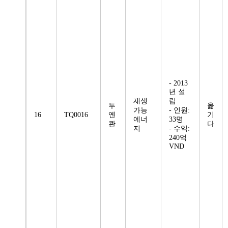
- 2013
년 설
재생
립
투
옮
가능
- 인원:
16
TQ0016
옌
기
에너
33명
콴
다
지
- 수익:
240억
VND