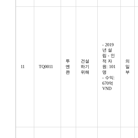
- 2019
년 설
립 - 인
투
건설
적 자
의
11
TQ0011
옌
하기
원: 101
일
콴
위해
명
부
- 수익:
670억
VND