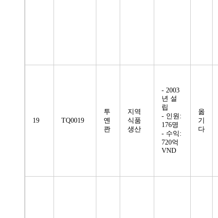
- 2003
년 설
립
투
지역
옮
- 인원:
19
TQ0019
옌
식품
기
176명
콴
생산
다
- 수익:
720억
VND