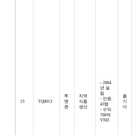
- 2004
년 설
립
투
지역
옮
- 인원:
13
TQ0013
옌
식품
기
43명
콴
생산
다
- 수익:
700억
VND