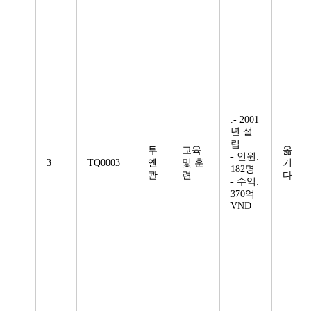
.- 2001
년 설
립
투
교육
옮
- 인원:
3
TQ0003
옌
및 훈
기
182명
콴
련
다
- 수익:
370억
VND