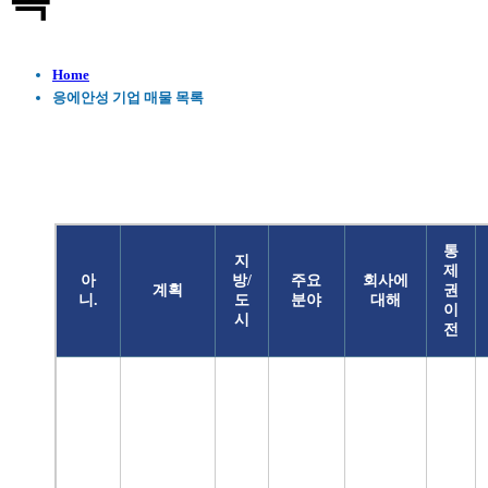
록
Home
응에안성 기업 매물 목록
통
지
제
아
방/
주요
회사에
계획
권
니.
도
분야
대해
이
시
전