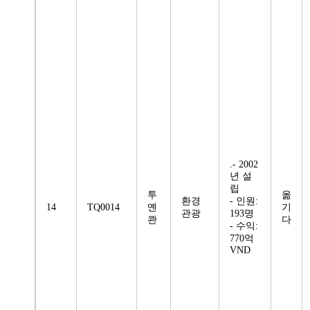
.- 2002
년 설
립
투
옮
환경
- 인원:
14
TQ0014
옌
기
관광
193명
콴
다
- 수익:
770억
VND