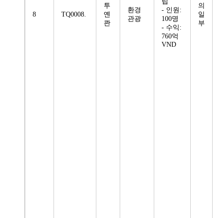
립
투
의
환경
- 인원:
8
TQ0008.
옌
일
관광
100명
콴
부
- 수익:
760억
VND