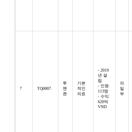
- 2019
년 설
립
투
기본
의
- 인원:
7
TQ0007.
옌
적인
일
113명
콴
의료
부
- 수익:
620억
VND