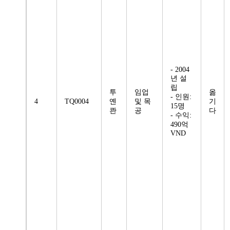
- 2004
년 설
립
투
임업
옮
- 인원:
4
TQ0004
옌
및 목
기
15명
콴
공
다
- 수익:
490억
VND