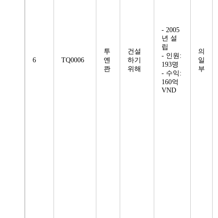
- 2005
년 설
립
투
건설
의
- 인원:
6
TQ0006
옌
하기
일
193명
콴
위해
부
- 수익:
160억
VND