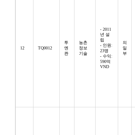
- 2011
년 설
립
투
농촌
의
- 인원:
12
TQ0012
옌
정보
일
23명
콴
기술
부
- 수익:
590억
VND