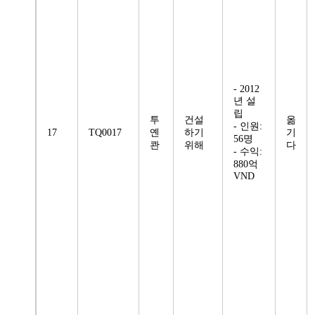
- 2012
년 설
립
투
건설
옮
- 인원:
17
TQ0017
옌
하기
기
56명
콴
위해
다
- 수익:
880억
VND