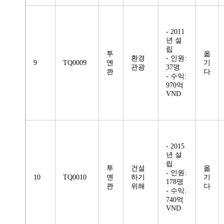
- 2011
년 설
립
투
옮
환경
- 인원:
9
TQ0009
옌
기
관광
37명
콴
다
- 수익:
970억
VND
- 2015
년 설
립
투
건설
옮
- 인원:
10
TQ0010
옌
하기
기
178명
콴
위해
다
- 수익:
740억
VND