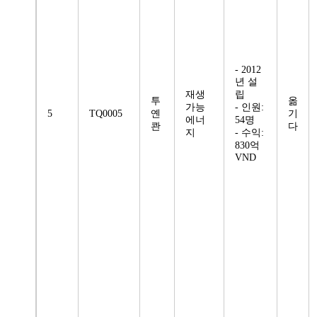
- 2012
년 설
재생
립
투
옮
가능
- 인원:
5
TQ0005
옌
기
에너
54명
콴
다
지
- 수익:
830억
VND