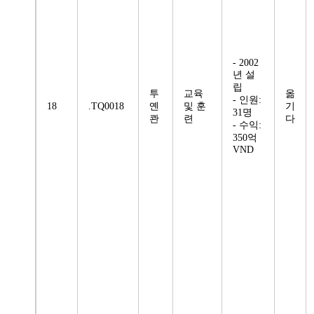
- 2002
년 설
립
투
교육
옮
- 인원:
18
.TQ0018
옌
및 훈
기
31명
콴
련
다
- 수익:
350억
VND