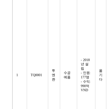
- 2018
년 설
립
투
옮
수공
- 인원:
1
TQ0001
옌
기
예품
177명
콴
다
- 수익:
990억
VND