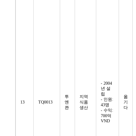
- 2004
년 설
립
투
지역
옮
- 인원:
13
TQ0013
옌
식품
기
43명
콴
생산
다
- 수익:
700억
VND