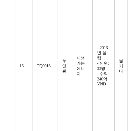
- 2013
년 설
재생
립
투
옮
가능
- 인원:
16
TQ0016
옌
기
에너
33명
콴
다
지
- 수익:
240억
VND