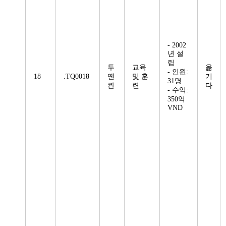
- 2002
년 설
립
투
교육
옮
- 인원:
18
.TQ0018
옌
및 훈
기
31명
콴
련
다
- 수익:
350억
VND