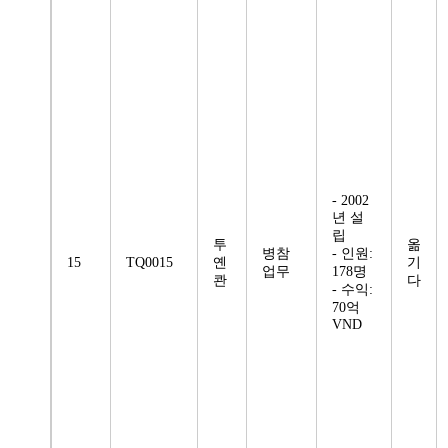
- 2002
년 설
립
투
옮
병참
- 인원:
15
TQ0015
옌
기
업무
178명
콴
다
- 수익:
70억
VND