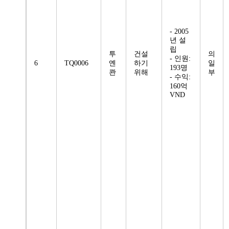
- 2005
년 설
립
투
건설
의
- 인원:
6
TQ0006
옌
하기
일
193명
콴
위해
부
- 수익:
160억
VND