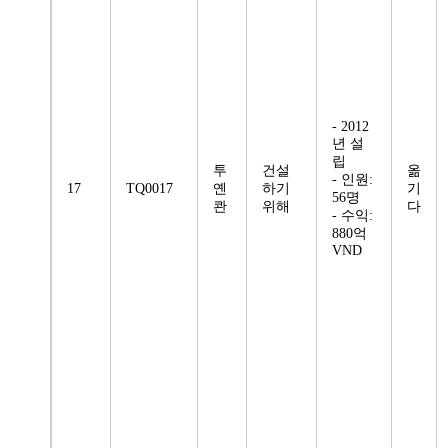
- 2012
년 설
립
투
건설
옮
- 인원:
17
TQ0017
옌
하기
기
56명
콴
위해
다
- 수익:
880억
VND