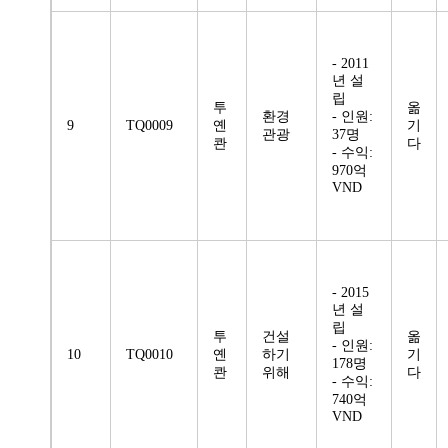
- 2011
년 설
립
투
옮
환경
- 인원:
9
TQ0009
옌
기
관광
37명
콴
다
- 수익:
970억
VND
- 2015
년 설
립
투
건설
옮
- 인원:
10
TQ0010
옌
하기
기
178명
콴
위해
다
- 수익:
740억
VND