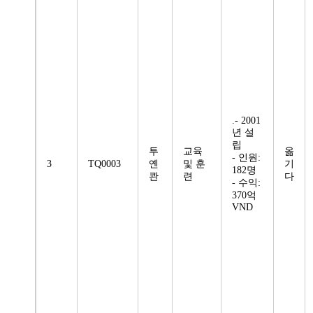
.- 2001
년 설
립
투
교육
옮
- 인원:
3
TQ0003
옌
및 훈
기
182명
콴
련
다
- 수익:
370억
VND