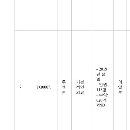
- 2019
년 설
립
투
기본
의
- 인원:
7
TQ0007.
옌
적인
일
113명
콴
의료
부
- 수익:
620억
VND