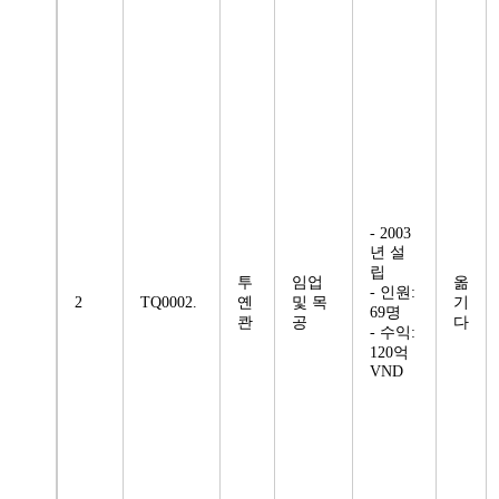
- 2003
년 설
립
투
임업
옮
- 인원:
2
TQ0002.
옌
및 목
기
69명
콴
공
다
- 수익:
120억
VND