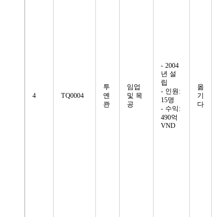
- 2004
년 설
립
투
임업
옮
- 인원:
4
TQ0004
옌
및 목
기
15명
콴
공
다
- 수익:
490억
VND