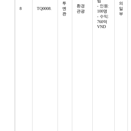
립
투
의
환경
- 인원:
8
TQ0008.
옌
일
관광
100명
콴
부
- 수익:
760억
VND