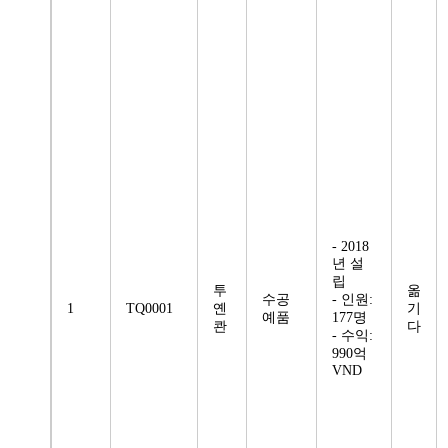
- 2018
년 설
립
투
옮
수공
- 인원:
1
TQ0001
옌
기
예품
177명
콴
다
- 수익:
990억
VND