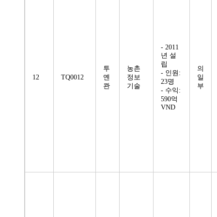
- 2011
년 설
립
투
농촌
의
- 인원:
12
TQ0012
옌
정보
일
23명
콴
기술
부
- 수익:
590억
VND