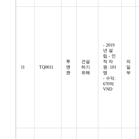
- 2019
년 설
립 - 인
투
건설
적 자
의
11
TQ0011
옌
하기
원: 101
일
콴
위해
명
부
- 수익:
670억
VND