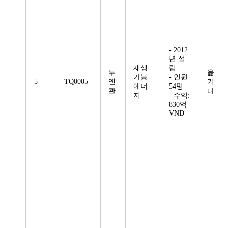
- 2012
년 설
재생
립
투
옮
가능
- 인원:
5
TQ0005
옌
기
에너
54명
콴
다
지
- 수익:
830억
VND