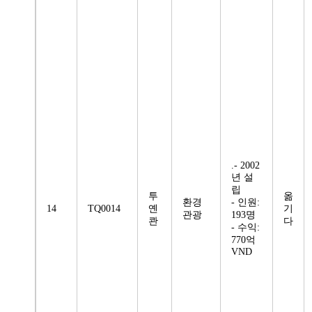
.- 2002
년 설
립
투
옮
환경
- 인원:
14
TQ0014
옌
기
관광
193명
콴
다
- 수익:
770억
VND