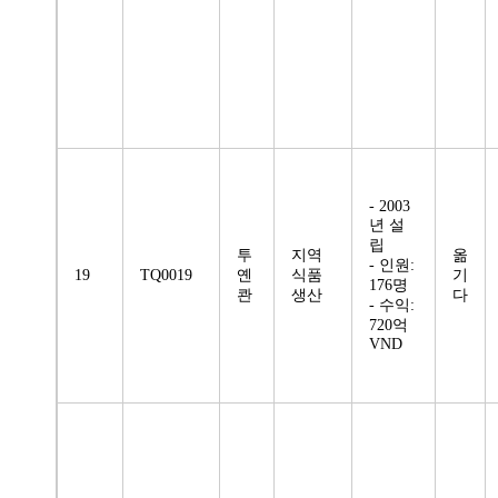
- 2003
년 설
립
투
지역
옮
- 인원:
19
TQ0019
옌
식품
기
176명
콴
생산
다
- 수익:
720억
VND