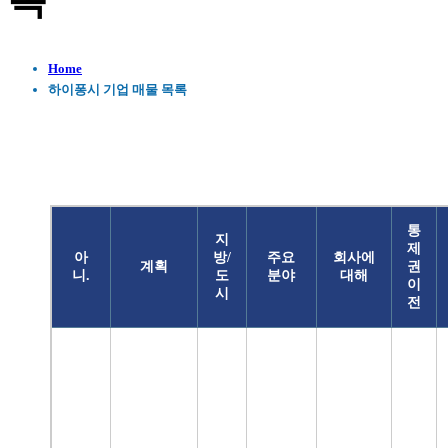
록
Home
하이퐁시 기업 매물 목록
통
지
제
아
방/
주요
회사에
계획
권
니.
도
분야
대해
이
시
전