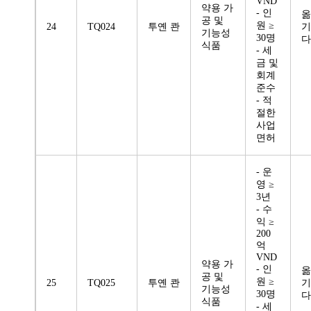
VND
약용 가
- 인
옮
공 및
원 ≥
24
TQ024
투옌 콴
기
기능성
30명
다
식품
- 세
금 및
회계
준수
- 적
절한
사업
면허
- 운
영 ≥
3년
- 수
익 ≥
200
억
VND
약용 가
- 인
옮
공 및
원 ≥
25
TQ025
투옌 콴
기
기능성
30명
다
식품
- 세