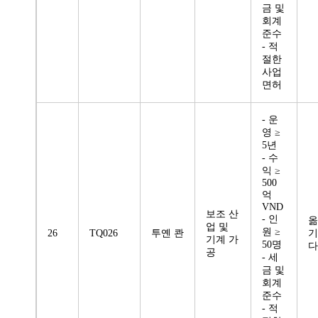
금 및
회계
준수
- 적
절한
사업
면허
- 운
영 ≥
5년
- 수
익 ≥
500
억
VND
보조 산
- 인
옮
업 및
원 ≥
26
TQ026
투옌 콴
기
기계 가
50명
다
공
- 세
금 및
회계
준수
- 적