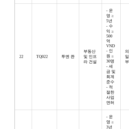
- 운
영 ≥
5년
- 수
익 ≥
500
억
VND
- 인
부동산
의
원 ≥
22
TQ022
투옌 콴
및 인프
일
30명
라 건설
부
- 세
금 및
회계
준수
- 적
절한
사업
면허
- 운
영 ≥
3년