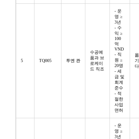
- 운
영 ≥
3년
- 수
익 ≥
100
억
VND
수공예
- 직
옮
품과 브
원 ≥
5
TQ005
투옌 콴
기
로케이
20명
다
드 직조
- 세
금 및
회계
준수
- 적
절한
사업
면허
- 운
영 ≥
3년