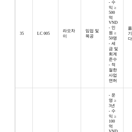
- 수
익 ≥
500
억
VND
- 인
옮
라오차
임업 및
원 ≥
35
LC 005
기
이
목공
50명
다
- 세
금 및
회계
준수
- 적
절한
사업
면허
- 운
영 ≥
3년
- 수
익 ≥
100
억
VND