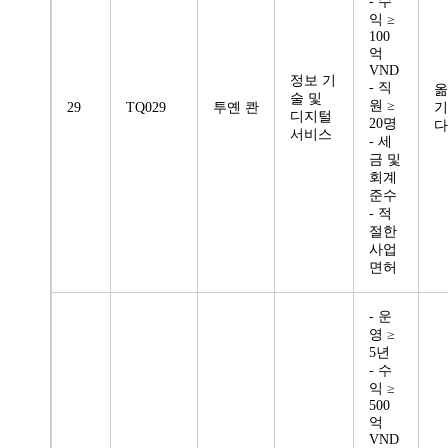
- 수
익 ≥
100
억
VND
정보 기
- 직
옮
술 및
원 ≥
29
TQ029
투옌 콴
기
디지털
20명
다
서비스
- 세
금 및
회계
준수
- 적
절한
사업
면허
- 운
영 ≥
5년
- 수
익 ≥
500
억
VND