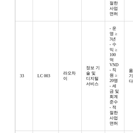
절한
사업
면허
- 운
영 ≥
3년
- 수
익 ≥
100
억
VND
정보 기
- 직
옮
라오차
술 및
원 ≥
33
LC 003
기
이
디지털
20명
다
서비스
- 세
금 및
회계
준수
- 적
절한
사업
면허