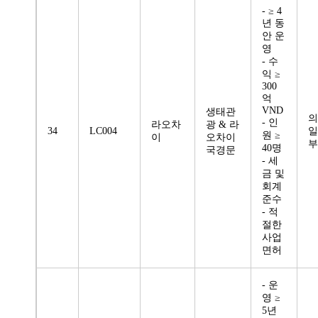
- ≥ 4
년 동
안 운
영
- 수
익 ≥
300
억
VND
생태관
의
- 인
라오차
광 & 라
34
LC004
일
원 ≥
이
오차이
부
40명
국경문
- 세
금 및
회계
준수
- 적
절한
사업
면허
- 운
영 ≥
5년