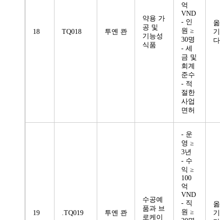
억
VND
약용 가
- 인
옮
공 및
원 ≥
18
TQ018
투옌 콴
기
기능성
30명
다
식품
- 세
금 및
회계
준수
- 적
절한
사업
면허
- 운
영 ≥
3년
- 수
익 ≥
100
억
VND
수공예
- 직
옮
품과 브
원 ≥
19
.TQ019
투옌 콴
기
로케이