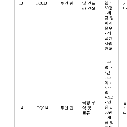
원 ≥
13
TQ013
투옌 콴
및 인프
기
30명
라 건설
다
- 세
금 및
회계
준수
- 적
절한
사업
면허
- 운
영 ≥
5년
- 수
익 ≥
500
억
VND
- 인
국경 무
옮
원 ≥
14
.TQ014
투옌 콴
역 및
기
50명
물류
다
- 세
금 및