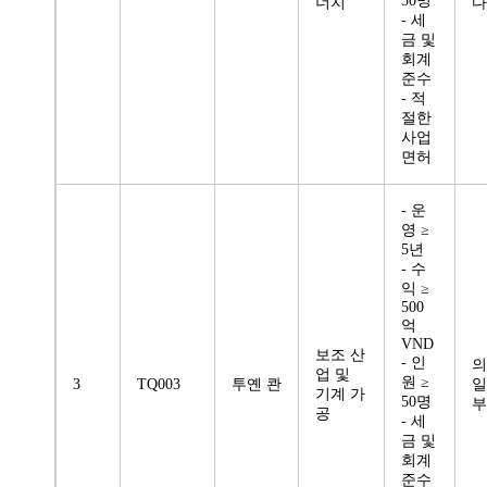
50명
너지
다
- 세
금 및
회계
준수
- 적
절한
사업
면허
- 운
영 ≥
5년
- 수
익 ≥
500
억
VND
보조 산
- 인
의
업 및
원 ≥
3
TQ003
투옌 콴
일
기계 가
50명
부
공
- 세
금 및
회계
준수