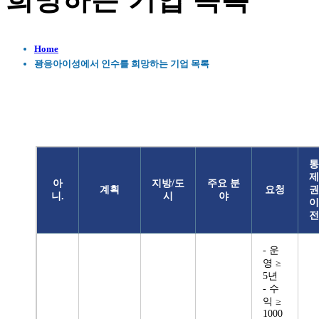
희망하는 기업 목록
Home
꽝응아이성에서 인수를 희망하는 기업 목록
통
제
아
지방/도
주요 분
계획
요청
권
니.
시
야
이
전
- 운
영 ≥
5년
- 수
익 ≥
1000