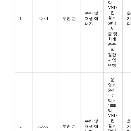
억
VND
- 인
수력 및
옮
원 ≥
1
TQ001
투옌 콴
재생 에
기
50명
너지
다
- 세
금 및
회계
준수
- 적
절한
사업
면허
- 운
영 ≥
5년
- 수
익 ≥
1000
억
VND
- 인
수력 및
옮
원 ≥
2
TQ002
투옌 콴
재생 에
기