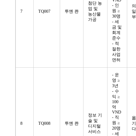
VND
첨단 농
- 인
의
업 및
원 ≥
7
TQ007
투옌 콴
일
농산물
30명
부
가공
- 세
금 및
회계
준수
- 적
절한
사업
면허
- 운
영 ≥
3년
- 수
익 ≥
100
억
VND
정보 기
- 직
옮
술 및
원 ≥
8
TQ008
투옌 콴
기
디지털
20명
다
서비스
- 세