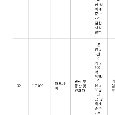
금 및
회계
준수
- 적
절한
사업
면허
- 운
영 ≥
5년
- 수
익 ≥
500
억
VND
- 인
관광 부
의
라오차
원 ≥
32
LC 002
동산 및
일
이
30명
인프라
부
- 세
금 및
회계
준수
- 적