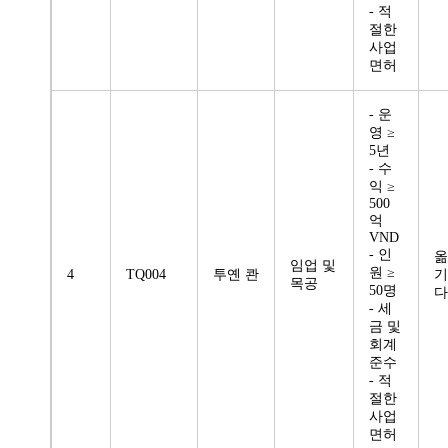
- 적
절한
사업
면허
- 운
영 ≥
5년
- 수
익 ≥
500
억
VND
- 인
옮
임업 및
원 ≥
4
TQ004
투옌 콴
기
목공
50명
다
- 세
금 및
회계
준수
- 적
절한
사업
면허