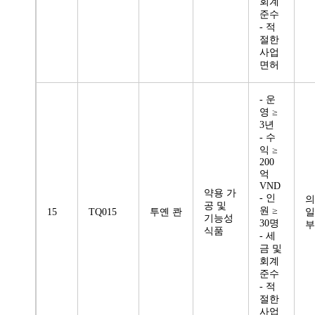
회계
준수
- 적
절한
사업
면허
- 운
영 ≥
3년
- 수
익 ≥
200
억
VND
약용 가
- 인
의
공 및
원 ≥
15
TQ015
투옌 콴
일
기능성
30명
부
식품
- 세
금 및
회계
준수
- 적
절한
사업