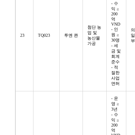
- 수
익 ≥
200
억
VND
첨단 농
- 인
의
업 및
원 ≥
23
TQ023
투옌 콴
일
농산물
30명
부
가공
- 세
금 및
회계
준수
- 적
절한
사업
면허
- 운
영 ≥
3년
- 수
익 ≥
200
억