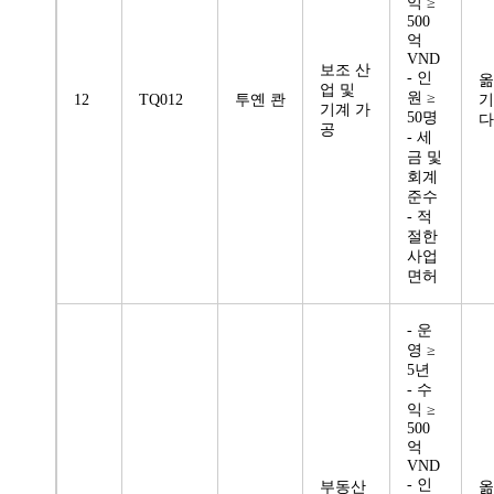
익 ≥
500
억
VND
보조 산
- 인
옮
업 및
원 ≥
12
TQ012
투옌 콴
기
기계 가
50명
다
공
- 세
금 및
회계
준수
- 적
절한
사업
면허
- 운
영 ≥
5년
- 수
익 ≥
500
억
VND
- 인
부동산
옮