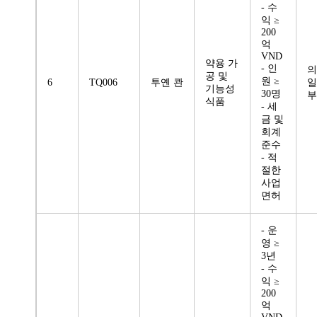
- 수
익 ≥
200
억
VND
약용 가
- 인
의
공 및
원 ≥
6
TQ006
투옌 콴
일
기능성
30명
부
식품
- 세
금 및
회계
준수
- 적
절한
사업
면허
- 운
영 ≥
3년
- 수
익 ≥
200
억