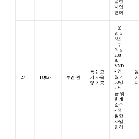
절한
사업
면허
- 운
영 ≥
3년
- 수
익 ≥
200
억
VND
- 인
특수 고
옮
원 ≥
27
TQ027
투옌 콴
기 사육
기
30명
및 가공
다
- 세
금 및
회계
준수
- 적
절한
사업
면허