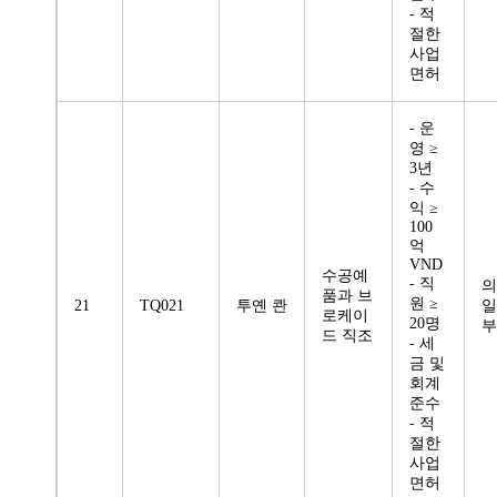
- 적
절한
사업
면허
- 운
영 ≥
3년
- 수
익 ≥
100
억
VND
수공예
- 직
의
품과 브
원 ≥
21
TQ021
투옌 콴
일
로케이
20명
부
드 직조
- 세
금 및
회계
준수
- 적
절한
사업
면허