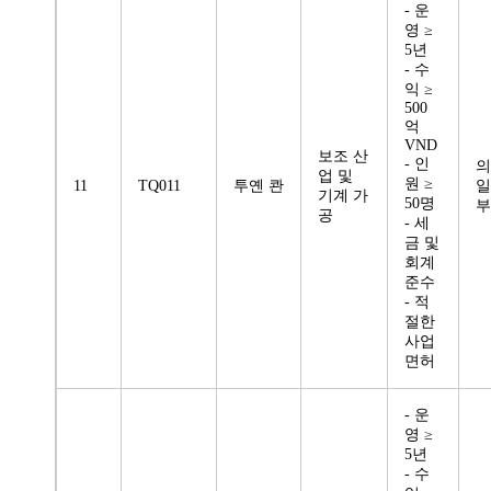
- 운
영 ≥
5년
- 수
익 ≥
500
억
VND
보조 산
- 인
의
업 및
원 ≥
11
TQ011
투옌 콴
일
기계 가
50명
부
공
- 세
금 및
회계
준수
- 적
절한
사업
면허
- 운
영 ≥
5년
- 수