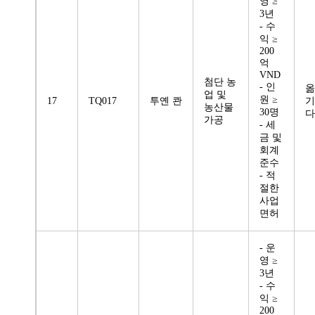
영 ≥
3년
- 수
익 ≥
200
억
VND
첨단 농
- 인
옮
업 및
원 ≥
17
TQ017
투옌 콴
기
농산물
30명
다
가공
- 세
금 및
회계
준수
- 적
절한
사업
면허
- 운
영 ≥
3년
- 수
익 ≥
200