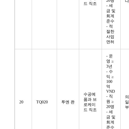
20명
다
드 직조
- 세
금 및
회계
준수
- 적
절한
사업
면허
- 운
영 ≥
3년
- 수
익 ≥
100
억
VND
수공예
- 직
의
품과 브
원 ≥
20
TQ020
투옌 콴
일
로케이
20명
부
드 직조
- 세
금 및
회계
준수