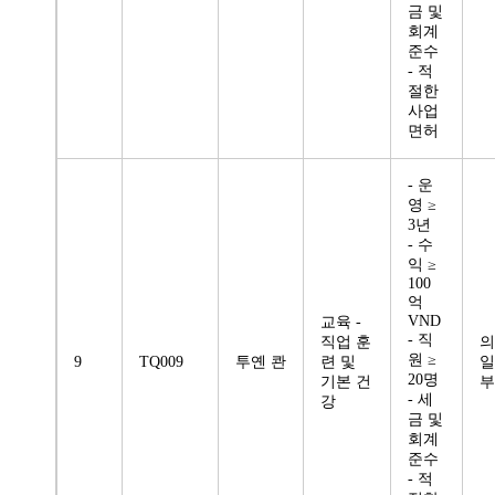
금 및
회계
준수
- 적
절한
사업
면허
- 운
영 ≥
3년
- 수
익 ≥
100
억
VND
교육 -
- 직
직업 훈
의
원 ≥
9
TQ009
투옌 콴
련 및
일
20명
기본 건
부
- 세
강
금 및
회계
준수
- 적