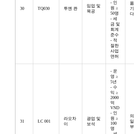
- 인
옮
임업 및
원 ≥
30
TQ030
투옌 콴
기
목공
50명
다
- 세
금 및
회계
준수
- 적
절한
사업
면허
- 운
영 ≥
5년
- 수
익 ≥
2000
억
VND
- 인
의
원 ≥
라오차
광업 및
31
LC 001
일
100
이
보석
부
명
- 세