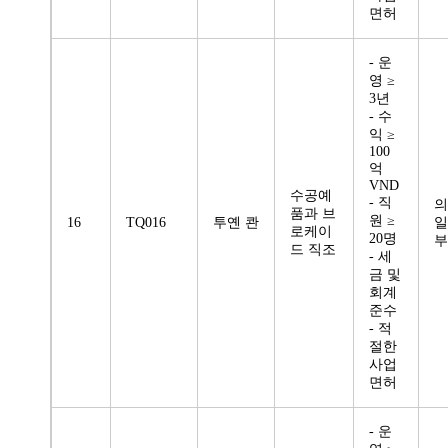
면허
- 운
영 ≥
3년
- 수
익 ≥
100
억
VND
수공예
- 직
의
품과 브
원 ≥
16
TQ016
투옌 콴
일
로케이
20명
부
드 직조
- 세
금 및
회계
준수
- 적
절한
사업
면허
- 운