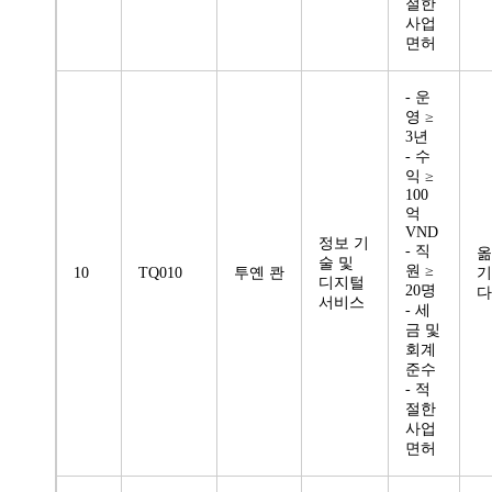
절한
사업
면허
- 운
영 ≥
3년
- 수
익 ≥
100
억
VND
정보 기
- 직
옮
술 및
원 ≥
10
TQ010
투옌 콴
기
디지털
20명
다
서비스
- 세
금 및
회계
준수
- 적
절한
사업
면허