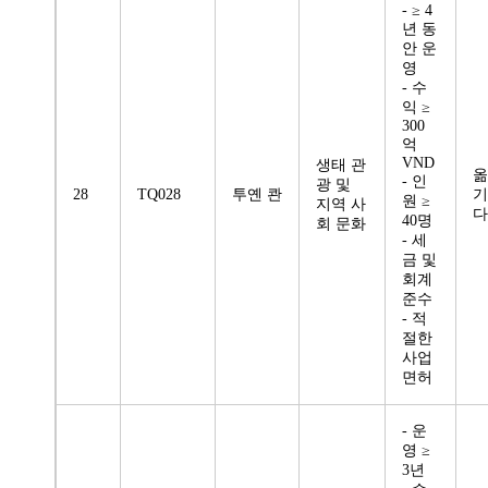
- ≥ 4
년 동
안 운
영
- 수
익 ≥
300
억
VND
생태 관
옮
- 인
광 및
28
TQ028
투옌 콴
기
원 ≥
지역 사
다
40명
회 문화
- 세
금 및
회계
준수
- 적
절한
사업
면허
- 운
영 ≥
3년