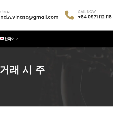
CALL NOW
 EMAIL.
+84 0971 112 118
and.A.Vinasc@gmail.com
한국어
거래 시 주