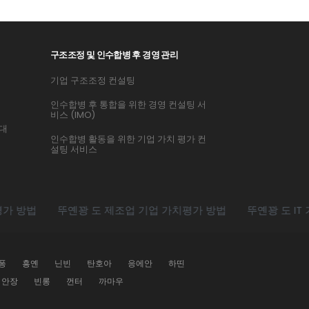
구조조정 및 인수합병 후 경영 관리
기업 구조조정 컨설팅
인수합병 후 통합을 위한 경영 컨설팅 서
비스 (IMO)
 대
인수합병 활동을 위한 기업 가치 평가 컨
설팅 서비스
법
뚜옌꽝 도 제조업 기업 가치평가 방법
뚜옌꽝 도 IT 기업 
퐁
흥옌
닌빈
탄호아
응에안
하띤
안장
빈롱
껀터
까마우