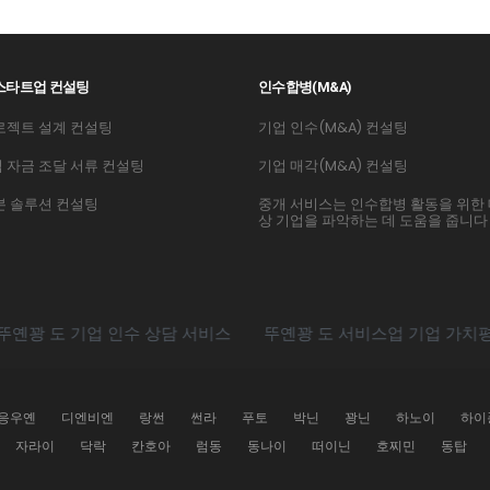
 스타트업 컨설팅
인수합병(M&A)
로젝트 설계 컨설팅
기업 인수(M&A) 컨설팅
 자금 조달 서류 컨설팅
기업 매각(M&A) 컨설팅
본 솔루션 컨설팅
중개 서비스는 인수합병 활동을 위한
상 기업을 파악하는 데 도움을 줍니다
도 기업 인수 상담 서비스
뚜옌꽝 도 서비스업 기업 가치평가 방
응우옌
디엔비엔
랑썬
썬라
푸토
박닌
꽝닌
하노이
하이
자라이
닥락
칸호아
럼동
동나이
떠이닌
호찌민
동탑