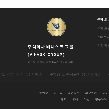
투자 및
투자 프
스타트업
기업 자
주식회사 비나스크 그룹
(VINASC GROUP)
베트남 기업을 위한 M&A 컨설팅 서비스
업 매각 상담 서비스
뚜옌꽝 도 투자유치 상담 서비스
뚜옌꽝 
뚜옌꽝
까오방
라이쩌우
라오까이
타이
꽝찌
후에
다낭
꽝응아이