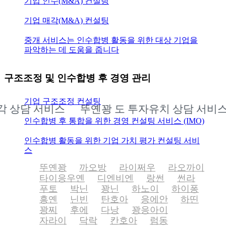
기업 인수(M&A) 컨설팅
기업 매각(M&A) 컨설팅
중개 서비스는 인수합병 활동을 위한 대상 기업을
파악하는 데 도움을 줍니다
구조조정 및 인수합병 후 경영 관리
기업 구조조정 컨설팅
상담 서비스
뚜옌꽝 도 투자유치 상담 서비스
인수합병 후 통합을 위한 경영 컨설팅 서비스 (IMO)
인수합병 활동을 위한 기업 가치 평가 컨설팅 서비
스
뚜옌꽝
까오방
라이쩌우
라오까이
타이응우옌
디엔비엔
랑썬
썬라
푸토
박닌
꽝닌
하노이
하이퐁
흥옌
닌빈
탄호아
응에안
하띤
꽝찌
후에
다낭
꽝응아이
자라이
닥락
칸호아
럼동