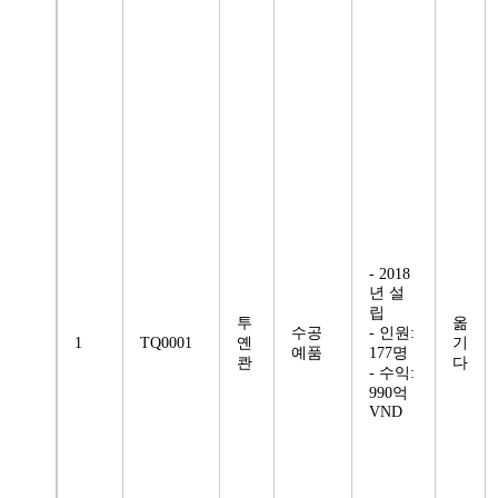
- 2018
년 설
립
투
옮
수공
- 인원:
1
TQ0001
옌
기
예품
177명
콴
다
- 수익:
990억
VND