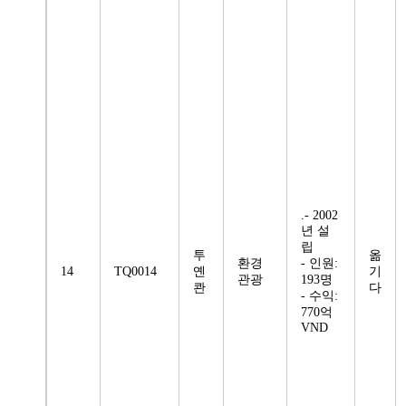
.- 2002
년 설
립
투
옮
환경
- 인원:
14
TQ0014
옌
기
관광
193명
콴
다
- 수익:
770억
VND