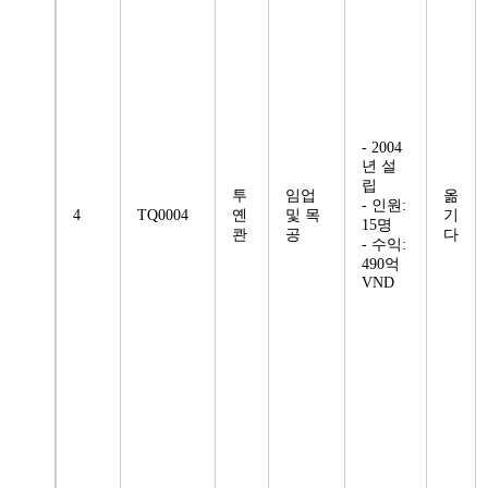
- 2004
년 설
립
투
임업
옮
- 인원:
4
TQ0004
옌
및 목
기
15명
콴
공
다
- 수익:
490억
VND