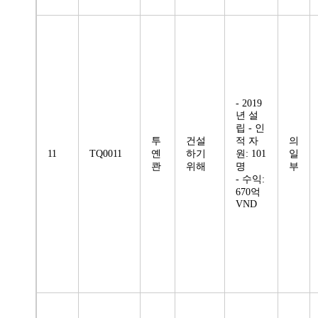
- 2019
년 설
립 - 인
투
건설
적 자
의
11
TQ0011
옌
하기
원: 101
일
콴
위해
명
부
- 수익:
670억
VND