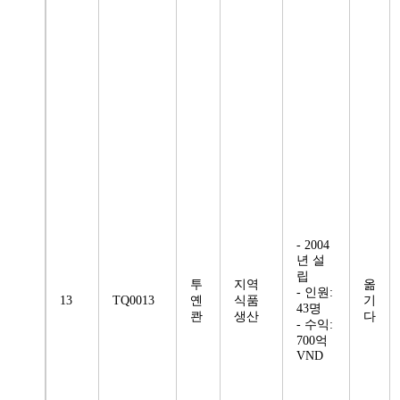
- 2004
년 설
립
투
지역
옮
- 인원:
13
TQ0013
옌
식품
기
43명
콴
생산
다
- 수익:
700억
VND