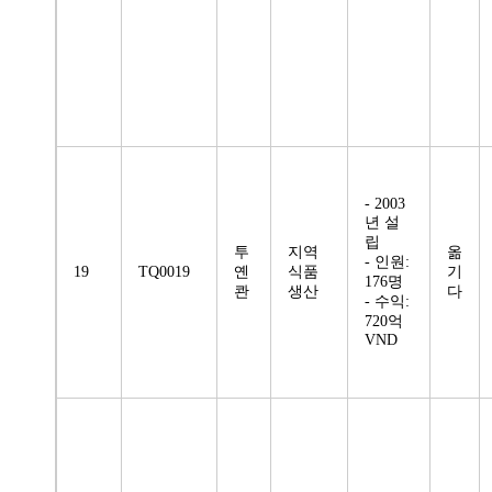
- 2003
년 설
립
투
지역
옮
- 인원:
19
TQ0019
옌
식품
기
176명
콴
생산
다
- 수익:
720억
VND