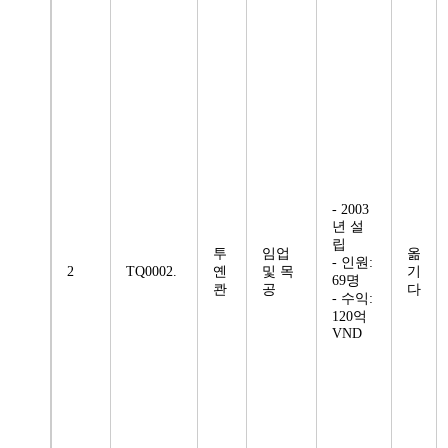
- 2003
년 설
립
투
임업
옮
- 인원:
2
TQ0002.
옌
및 목
기
69명
콴
공
다
- 수익:
120억
VND