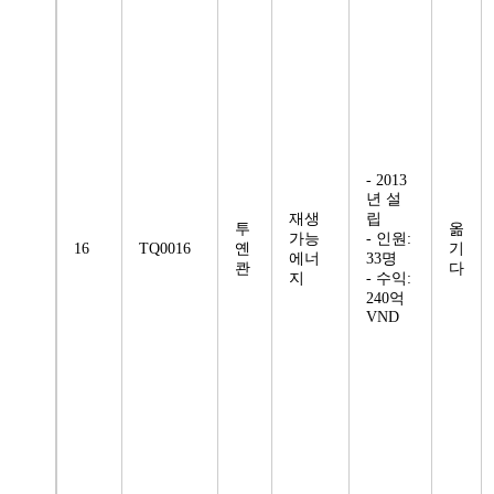
- 2013
년 설
재생
립
투
옮
가능
- 인원:
16
TQ0016
옌
기
에너
33명
콴
다
지
- 수익:
240억
VND