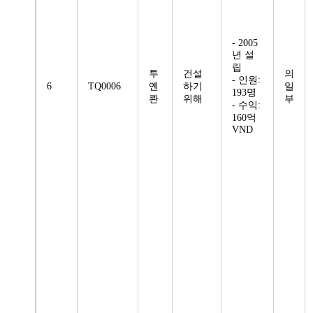
- 2005
년 설
립
투
건설
의
- 인원:
6
TQ0006
옌
하기
일
193명
콴
위해
부
- 수익:
160억
VND