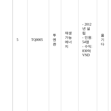
- 2012
년 설
재생
립
투
옮
가능
- 인원:
5
TQ0005
옌
기
에너
54명
콴
다
지
- 수익:
830억
VND