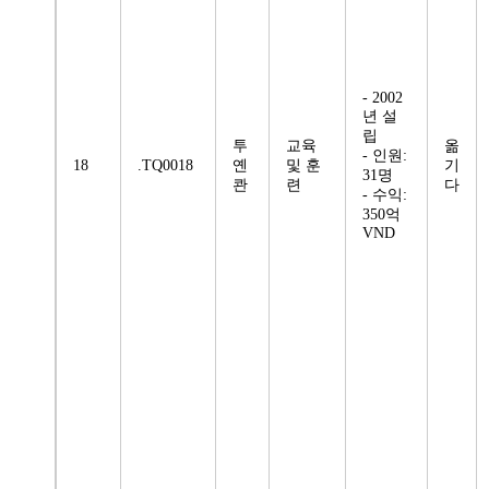
- 2002
년 설
립
투
교육
옮
- 인원:
18
.TQ0018
옌
및 훈
기
31명
콴
련
다
- 수익:
350억
VND