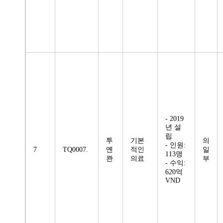
- 2019
년 설
립
투
기본
의
- 인원:
7
TQ0007.
옌
적인
일
113명
콴
의료
부
- 수익:
620억
VND