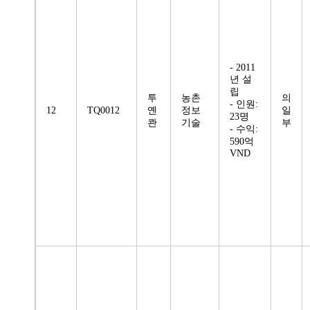
- 2011
년 설
립
투
농촌
의
- 인원:
12
TQ0012
옌
정보
일
23명
콴
기술
부
- 수익:
590억
VND