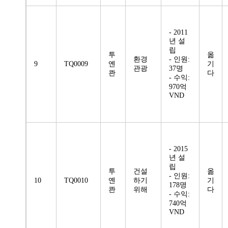
- 2011
년 설
립
투
옮
환경
- 인원:
9
TQ0009
옌
기
관광
37명
콴
다
- 수익:
970억
VND
- 2015
년 설
립
투
건설
옮
- 인원:
10
TQ0010
옌
하기
기
178명
콴
위해
다
- 수익:
740억
VND