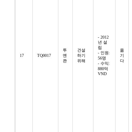
- 2012
년 설
립
투
건설
옮
- 인원:
17
TQ0017
옌
하기
기
56명
콴
위해
다
- 수익:
880억
VND