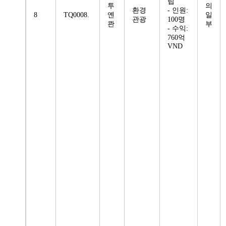
립
투
의
환경
- 인원:
8
TQ0008.
옌
일
관광
100명
콴
부
- 수익:
760억
VND