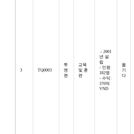
.- 2001
년 설
립
투
교육
옮
- 인원:
3
TQ0003
옌
및 훈
기
182명
콴
련
다
- 수익:
370억
VND