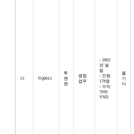
- 2002
년 설
립
투
옮
병참
- 인원:
15
TQ0015
옌
기
업무
178명
콴
다
- 수익:
70억
VND