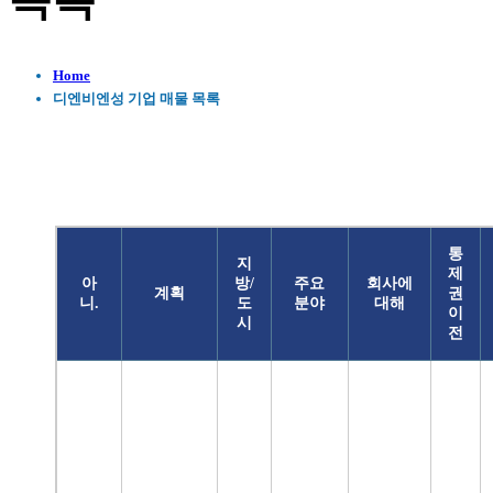
목록
Home
디엔비엔성 기업 매물 목록
통
지
제
아
방/
주요
회사에
계획
권
니.
도
분야
대해
이
시
전