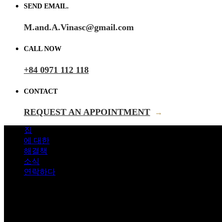
SEND EMAIL.
M.and.A.Vinasc@gmail.com
CALL NOW
+84 0971 112 118
CONTACT
REQUEST AN APPOINTMENT
→
집
에 대한
해결책
소식
연락하다