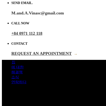
SEND EMAIL.
M.and.A.Vinasc@gmail.com
CALL NOW
+84 0971 112 118
CONTACT
REQUEST AN APPOINTMENT
→
집
에 대한
해결책
소식
연락하다