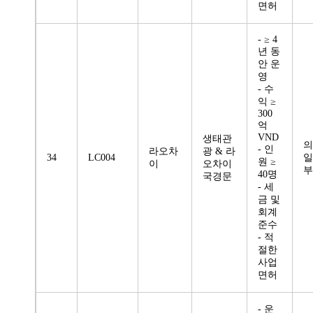
면허
- ≥ 4
년 동
안 운
영
- 수
익 ≥
300
억
VND
생태관
의
- 인
라오차
광 & 라
34
LC004
일
원 ≥
이
오차이
부
40명
국경문
- 세
금 및
회계
준수
- 적
절한
사업
면허
- 운