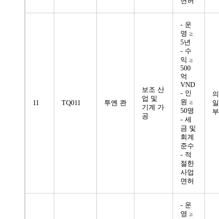
면허
- 운
영 ≥
5년
- 수
익 ≥
500
억
VND
보조 산
- 인
의
업 및
원 ≥
11
TQ011
투옌 콴
일
기계 가
50명
부
공
- 세
금 및
회계
준수
- 적
절한
사업
면허
- 운
영 ≥