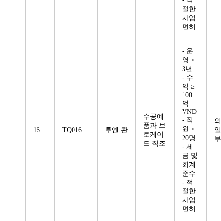
- 적
절한
사업
면허
- 운
영 ≥
3년
- 수
익 ≥
100
억
VND
수공예
- 직
의
품과 브
원 ≥
16
TQ016
투옌 콴
일
로케이
20명
부
드 직조
- 세
금 및
회계
준수
- 적
절한
사업
면허