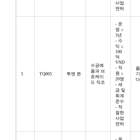
사업
면허
- 운
영 ≥
3년
- 수
익 ≥
100
억
VND
수공예
- 직
옮
품과 브
원 ≥
5
TQ005
투옌 콴
기
로케이
20명
다
드 직조
- 세
금 및
회계
준수
- 적
절한
사업
면허
- 운