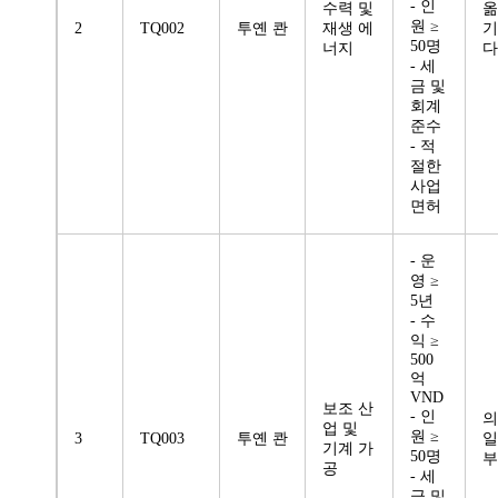
- 인
수력 및
옮
원 ≥
2
TQ002
투옌 콴
재생 에
기
50명
너지
다
- 세
금 및
회계
준수
- 적
절한
사업
면허
- 운
영 ≥
5년
- 수
익 ≥
500
억
VND
보조 산
- 인
의
업 및
원 ≥
3
TQ003
투옌 콴
일
기계 가
50명
부
공
- 세
금 및