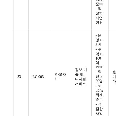
준수
- 적
절한
사업
면허
- 운
영 ≥
3년
- 수
익 ≥
100
억
VND
정보 기
- 직
옮
라오차
술 및
원 ≥
33
LC 003
기
이
디지털
20명
다
서비스
- 세
금 및
회계
준수
- 적
절한
사업