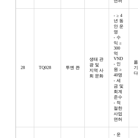
면허
- ≥ 4
년 동
안 운
영
- 수
익 ≥
300
억
VND
생태 관
옮
- 인
광 및
28
TQ028
투옌 콴
기
원 ≥
지역 사
다
40명
회 문화
- 세
금 및
회계
준수
- 적
절한
사업
면허
- 운