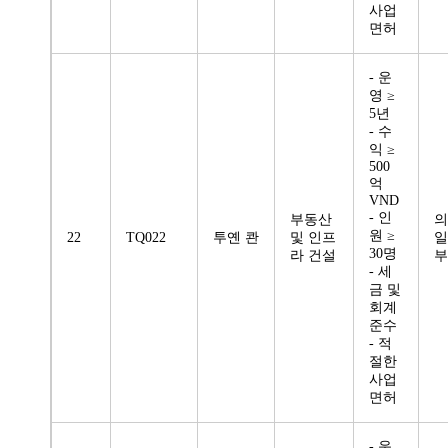
사업
면허
- 운
영 ≥
5년
- 수
익 ≥
500
억
VND
- 인
부동산
의
원 ≥
22
TQ022
투옌 콴
및 인프
일
30명
라 건설
부
- 세
금 및
회계
준수
- 적
절한
사업
면허
- 운