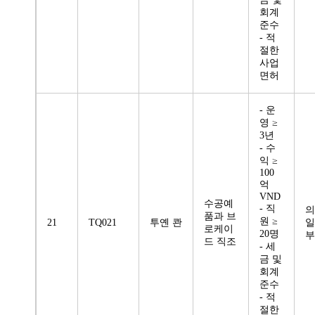
회계
준수
- 적
절한
사업
면허
- 운
영 ≥
3년
- 수
익 ≥
100
억
VND
수공예
- 직
의
품과 브
원 ≥
21
TQ021
투옌 콴
일
로케이
20명
부
드 직조
- 세
금 및
회계
준수
- 적
절한