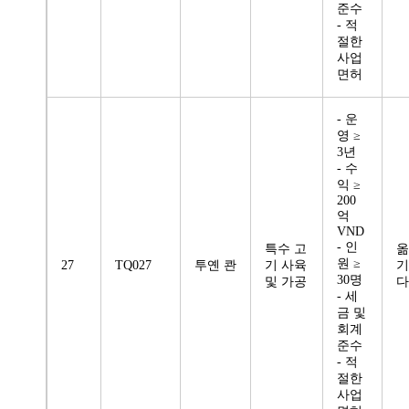
준수
- 적
절한
사업
면허
- 운
영 ≥
3년
- 수
익 ≥
200
억
VND
- 인
특수 고
옮
원 ≥
27
TQ027
투옌 콴
기 사육
기
30명
및 가공
다
- 세
금 및
회계
준수
- 적
절한
사업