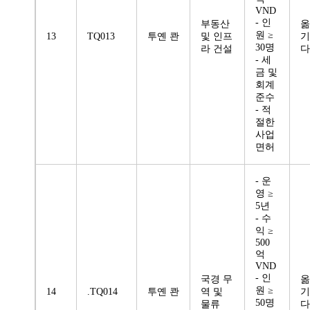
VND
- 인
부동산
옮
원 ≥
13
TQ013
투옌 콴
및 인프
기
30명
라 건설
다
- 세
금 및
회계
준수
- 적
절한
사업
면허
- 운
영 ≥
5년
- 수
익 ≥
500
억
VND
- 인
국경 무
옮
원 ≥
14
.TQ014
투옌 콴
역 및
기
50명
물류
다