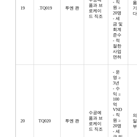
- 직
옮
품과 브
원 ≥
19
.TQ019
투옌 콴
기
로케이
20명
다
드 직조
- 세
금 및
회계
준수
- 적
절한
사업
면허
- 운
영 ≥
3년
- 수
익 ≥
100
억
VND
수공예
- 직
의
품과 브
원 ≥
20
TQ020
투옌 콴
일
로케이
20명
부
드 직조
- 세
금 및