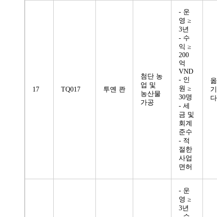
- 운
영 ≥
3년
- 수
익 ≥
200
억
VND
첨단 농
- 인
옮
업 및
원 ≥
17
TQ017
투옌 콴
기
농산물
30명
다
가공
- 세
금 및
회계
준수
- 적
절한
사업
면허
- 운
영 ≥
3년
- 수