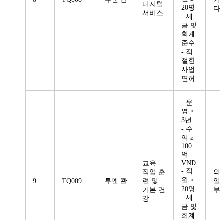
디지털
20명
다
서비스
- 세
금 및
회계
준수
- 적
절한
사업
면허
- 운
영 ≥
3년
- 수
익 ≥
100
억
VND
교육 -
- 직
직업 훈
의
원 ≥
9
TQ009
투옌 콴
련 및
일
20명
기본 건
부
- 세
강
금 및
회계