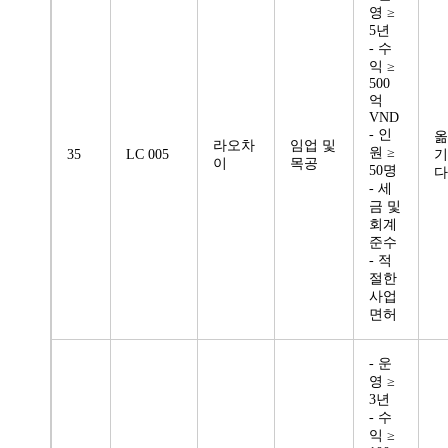
영 ≥
5년
- 수
익 ≥
500
억
VND
- 인
옮
라오차
임업 및
원 ≥
35
LC 005
기
이
목공
50명
다
- 세
금 및
회계
준수
- 적
절한
사업
면허
- 운
영 ≥
3년
- 수
익 ≥