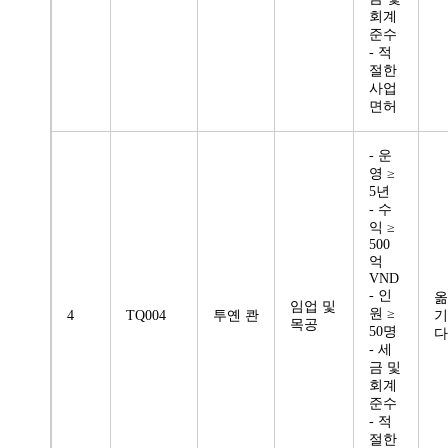
회계
준수
- 적
절한
사업
면허
- 운
영 ≥
5년
- 수
익 ≥
500
억
VND
- 인
옮
임업 및
원 ≥
4
TQ004
투옌 콴
기
목공
50명
다
- 세
금 및
회계
준수
- 적
절한