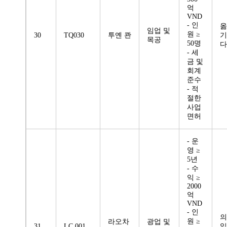
억
VND
- 인
옮
임업 및
원 ≥
30
TQ030
투옌 콴
기
목공
50명
다
- 세
금 및
회계
준수
- 적
절한
사업
면허
- 운
영 ≥
5년
- 수
익 ≥
2000
억
VND
- 인
의
원 ≥
라오차
광업 및
31
LC 001
일