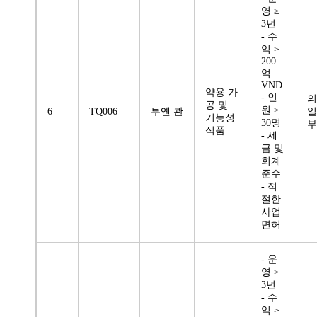
영 ≥
3년
- 수
익 ≥
200
억
VND
약용 가
- 인
의
공 및
원 ≥
6
TQ006
투옌 콴
일
기능성
30명
부
식품
- 세
금 및
회계
준수
- 적
절한
사업
면허
- 운
영 ≥
3년
- 수
익 ≥