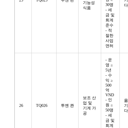
25
TQ025
투옌 콴
기
기능성
30명
다
식품
- 세
금 및
회계
준수
- 적
절한
사업
면허
- 운
영 ≥
5년
- 수
익 ≥
500
억
VND
보조 산
- 인
옮
업 및
원 ≥
26
TQ026
투옌 콴
기
기계 가
50명
다
공
- 세
금 및
회계