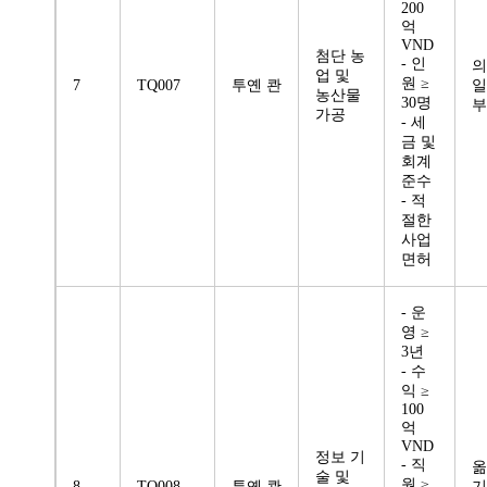
200
억
VND
첨단 농
- 인
의
업 및
원 ≥
7
TQ007
투옌 콴
일
농산물
30명
부
가공
- 세
금 및
회계
준수
- 적
절한
사업
면허
- 운
영 ≥
3년
- 수
익 ≥
100
억
VND
정보 기
- 직
옮
술 및
원 ≥
8
TQ008
투옌 콴
기