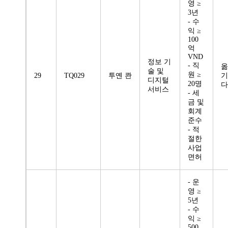
영 ≥
3년
- 수
익 ≥
100
억
VND
정보 기
- 직
옮
술 및
원 ≥
29
TQ029
투옌 콴
기
디지털
20명
다
서비스
- 세
금 및
회계
준수
- 적
절한
사업
면허
- 운
영 ≥
5년
- 수
익 ≥
500