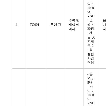
익 ≥
1000
억
VND
- 인
수력 및
옮
원 ≥
1
TQ001
투옌 콴
재생 에
기
50명
너지
다
- 세
금 및
회계
준수
- 적
절한
사업
면허
- 운
영 ≥
5년
- 수
익 ≥
1000
억
VND