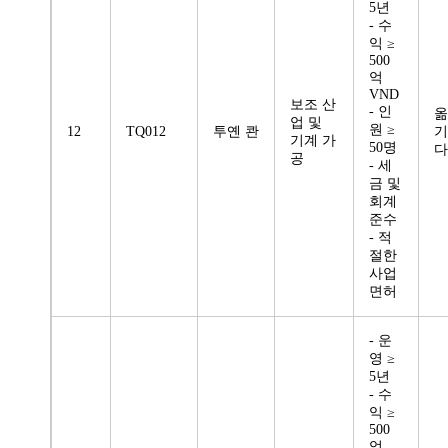
5년
- 수
익 ≥
500
억
VND
보조 산
- 인
옮
업 및
원 ≥
12
TQ012
투옌 콴
기
기계 가
50명
다
공
- 세
금 및
회계
준수
- 적
절한
사업
면허
- 운
영 ≥
5년
- 수
익 ≥
500
억