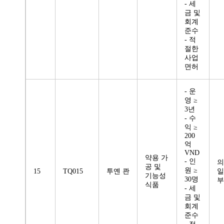
- 세
금 및
회계
준수
- 적
절한
사업
면허
- 운
영 ≥
3년
- 수
익 ≥
200
억
VND
약용 가
- 인
의
공 및
원 ≥
15
TQ015
투옌 콴
일
기능성
30명
부
식품
- 세
금 및
회계
준수