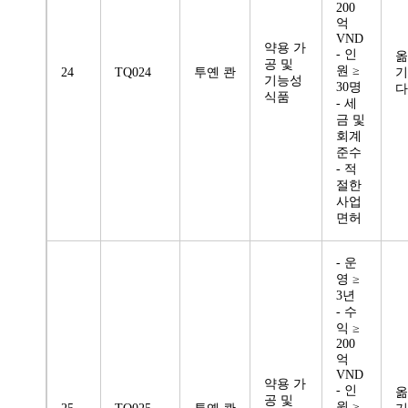
200
억
VND
약용 가
- 인
옮
공 및
원 ≥
24
TQ024
투옌 콴
기
기능성
30명
다
식품
- 세
금 및
회계
준수
- 적
절한
사업
면허
- 운
영 ≥
3년
- 수
익 ≥
200
억
VND
약용 가
- 인
옮
공 및
원 ≥