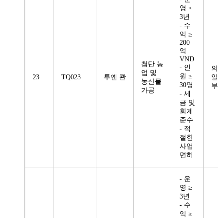
영 ≥
3년
- 수
익 ≥
200
억
VND
첨단 농
- 인
의
업 및
원 ≥
23
TQ023
투옌 콴
일
농산물
30명
부
가공
- 세
금 및
회계
준수
- 적
절한
사업
면허
- 운
영 ≥
3년
- 수
익 ≥