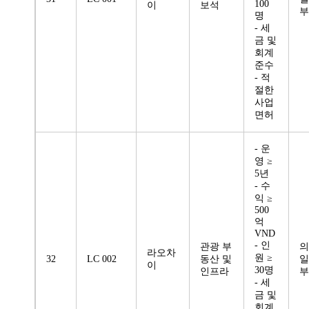
100
이
보석
부
명
- 세
금 및
회계
준수
- 적
절한
사업
면허
- 운
영 ≥
5년
- 수
익 ≥
500
억
VND
- 인
관광 부
의
라오차
원 ≥
32
LC 002
동산 및
일
이
30명
인프라
부
- 세
금 및
회계