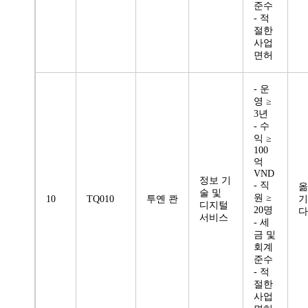
준수
- 적
절한
사업
면허
- 운
영 ≥
3년
- 수
익 ≥
100
억
VND
정보 기
- 직
옮
술 및
원 ≥
10
TQ010
투옌 콴
기
디지털
20명
다
서비스
- 세
금 및
회계
준수
- 적
절한
사업