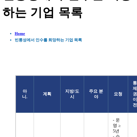
하는 기업 목록
Home
빈롱성에서 인수를 희망하는 기업 목록
통
제
아
지방/도
주요 분
계획
요청
권
니.
시
야
이
전
- 운
영 ≥
5년
- 수