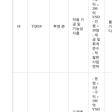
익 ≥
200
억
VND
약용 가
- 인
옮
공 및
원 ≥
18
TQ018
투옌 콴
기
기능성
30명
다
식품
- 세
금 및
회계
준수
- 적
절한
사업
면허
- 운
영 ≥
3년
- 수
익 ≥
100
억
VND
수공예