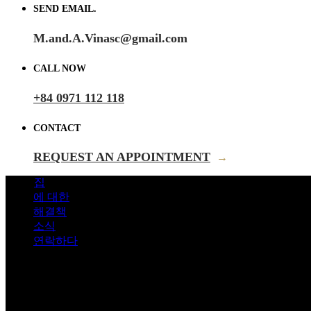
SEND EMAIL.
M.and.A.Vinasc@gmail.com
CALL NOW
+84 0971 112 118
CONTACT
REQUEST AN APPOINTMENT
→
집
에 대한
해결책
소식
연락하다