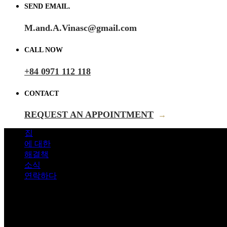
SEND EMAIL.
M.and.A.Vinasc@gmail.com
CALL NOW
+84 0971 112 118
CONTACT
REQUEST AN APPOINTMENT
→
집
에 대한
해결책
소식
연락하다