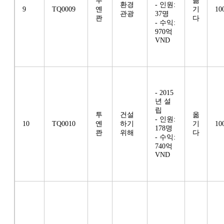
투
옮
환경
- 인원:
9
TQ0009
옌
기
10
관광
37명
콴
다
- 수익:
970억
VND
- 2015
년 설
립
투
건설
옮
- 인원:
10
TQ0010
옌
하기
기
10
178명
콴
위해
다
- 수익:
740억
VND