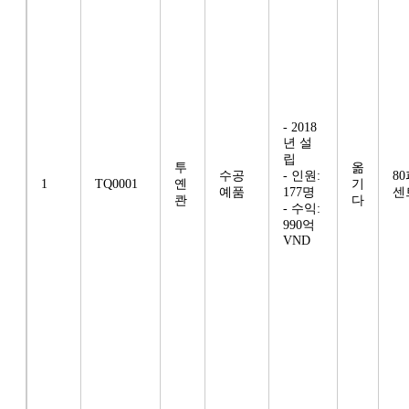
- 2018
년 설
립
투
옮
수공
- 인원:
8
1
TQ0001
옌
기
예품
177명
센
콴
다
- 수익:
990억
VND