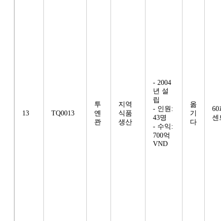
- 2004
년 설
립
투
지역
옮
- 인원:
6
13
TQ0013
옌
식품
기
43명
센
콴
생산
다
- 수익:
700억
VND