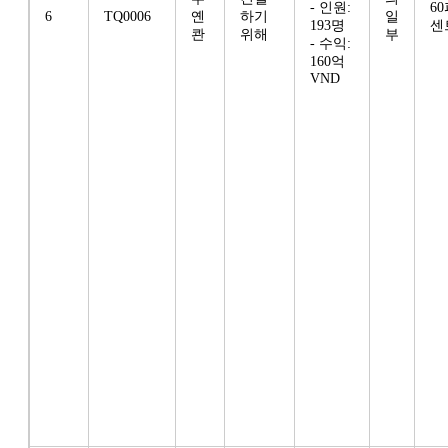
- 인원:
6
6
TQ0006
옌
하기
일
193명
센
콴
위해
부
- 수익:
160억
VND