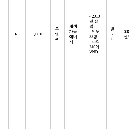
- 2013
년 설
재생
립
투
옮
가능
- 인원:
6
16
TQ0016
옌
기
에너
33명
센
콴
다
지
- 수익:
240억
VND