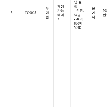
년 설
재생
립
투
옮
가능
- 인원:
7
5
TQ0005
옌
기
에너
54명
센
콴
다
지
- 수익:
830억
VND