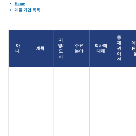
Home
매물 기업 목록
통
지
제
예
아
방/
주요
회사에
계획
권
판
니.
도
분야
대해
이
시
전