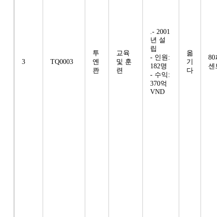
.- 2001
년 설
립
투
교육
옮
- 인원:
8
3
TQ0003
옌
및 훈
기
182명
센
콴
련
다
- 수익:
370억
VND