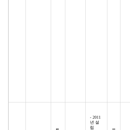
- 2011
년 설
립