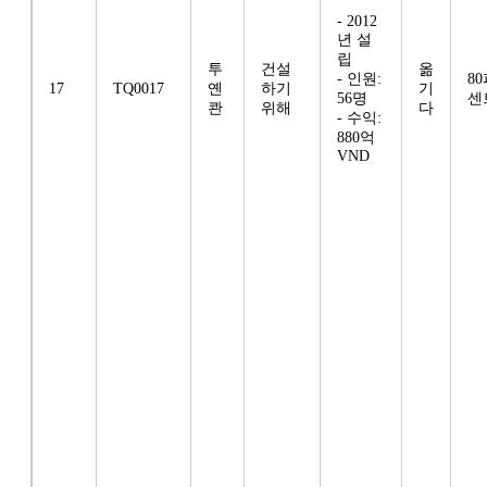
- 2012
년 설
립
투
건설
옮
- 인원:
8
17
TQ0017
옌
하기
기
56명
센
콴
위해
다
- 수익:
880억
VND