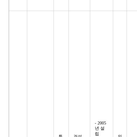
- 2005
년 설
립
투
건설
의