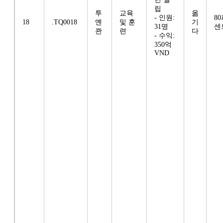
립
투
교육
옮
- 인원:
8
18
.TQ0018
옌
및 훈
기
31명
센
콴
련
다
- 수익:
350억
VND