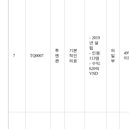
- 2019
년 설
립
투
기본
의
- 인원:
49
7
TQ0007.
옌
적인
일
미
113명
콴
의료
부
- 수익:
620억
VND