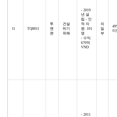
- 2019
년 설
립 - 인
투
건설
적 자
의
49
11
TQ0011
옌
하기
원: 101
일
미
콴
위해
명
부
- 수익:
670억
VND
- 2011