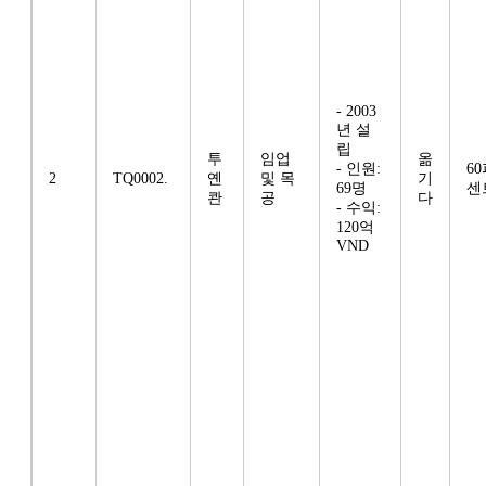
- 2003
년 설
립
투
임업
옮
- 인원:
6
2
TQ0002.
옌
및 목
기
69명
센
콴
공
다
- 수익:
120억
VND