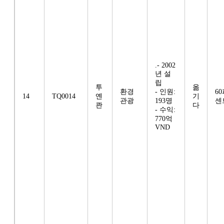
.- 2002
년 설
립
투
옮
환경
- 인원:
6
14
TQ0014
옌
기
관광
193명
센
콴
다
- 수익:
770억
VND