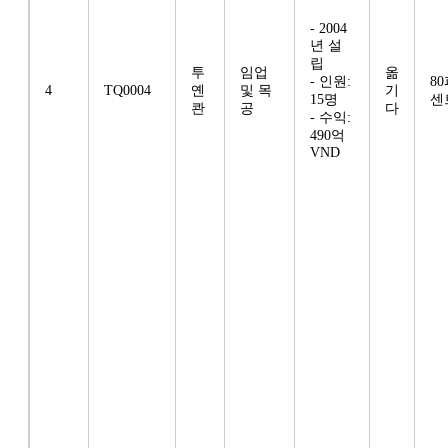
- 2004
년 설
립
투
임업
옮
- 인원:
8
4
TQ0004
옌
및 목
기
15명
센
콴
공
다
- 수익:
490억
VND