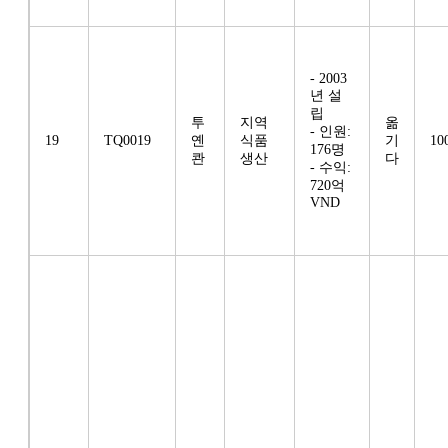
- 2003
년 설
립
투
지역
옮
- 인원:
19
TQ0019
옌
식품
기
10
176명
콴
생산
다
- 수익:
720억
VND