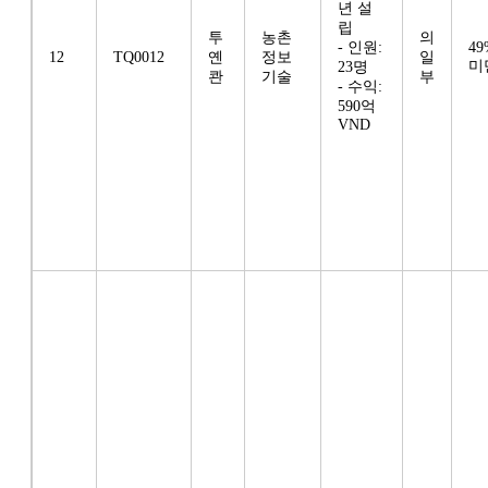
년 설
립
투
농촌
의
- 인원:
49
12
TQ0012
옌
정보
일
미
23명
콴
기술
부
- 수익:
590억
VND