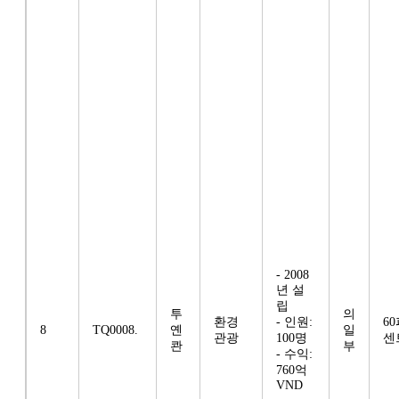
- 2008
년 설
립
투
의
환경
- 인원:
6
8
TQ0008.
옌
일
관광
100명
센
콴
부
- 수익:
760억
VND