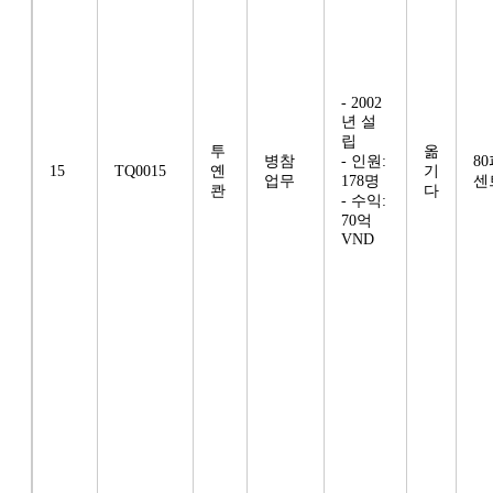
- 2002
년 설
립
투
옮
병참
- 인원:
8
15
TQ0015
옌
기
업무
178명
센
콴
다
- 수익:
70억
VND