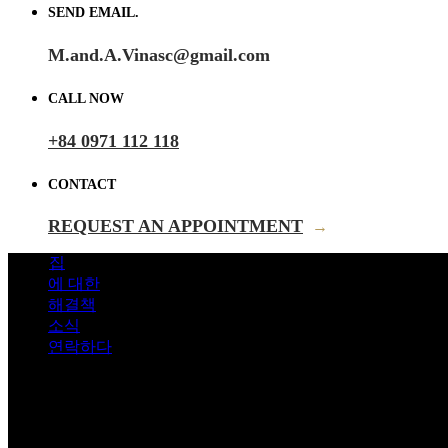
SEND EMAIL.
M.and.A.Vinasc@gmail.com
CALL NOW
+84 0971 112 118
CONTACT
REQUEST AN APPOINTMENT
→
집
에 대한
해결책
소식
연락하다