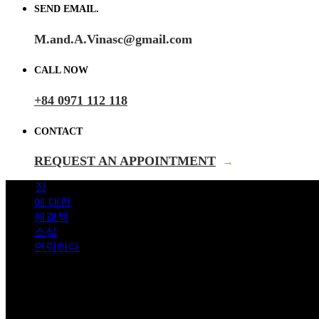
SEND EMAIL.
M.and.A.Vinasc@gmail.com
CALL NOW
+84 0971 112 118
CONTACT
REQUEST AN APPOINTMENT
→
집
에 대한
해결책
소식
연락하다