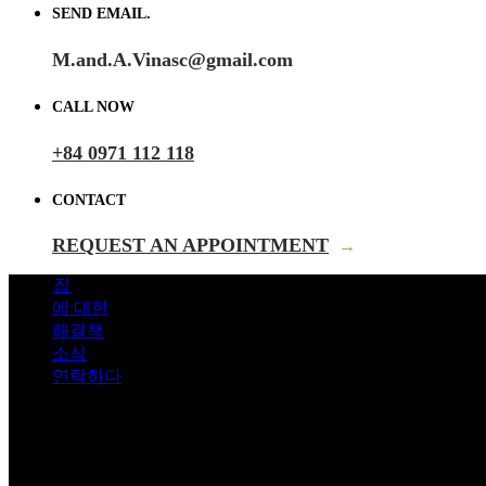
SEND EMAIL.
M.and.A.Vinasc@gmail.com
CALL NOW
+84 0971 112 118
CONTACT
REQUEST AN APPOINTMENT
→
집
에 대한
해결책
소식
연락하다