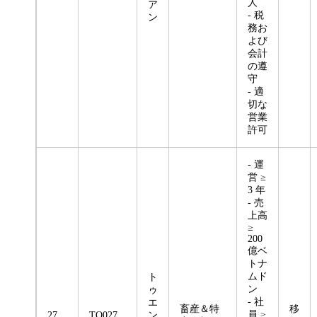
人
ア
- 税
ン
務お
よび
会計
の遵
守
- 適
切な
営業
許可
- 運
営 ≥
3 年
- 売
上高
≥
200
億ベ
トナ
ムド
ト
ン
ゥ
- 社
エ
畜産＆特
移
員 ≥
27
TQ027
ン