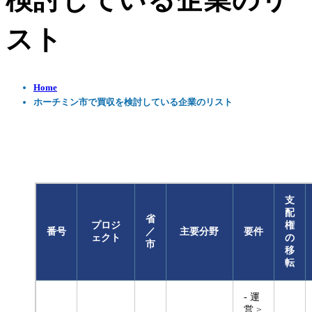
検討している企業のリ
スト
Home
ホーチミン市で買収を検討している企業のリスト
支
配
省
プロジ
権
番号
／
主要分野
要件
ェクト
の
市
移
転
- 運
営 ≥