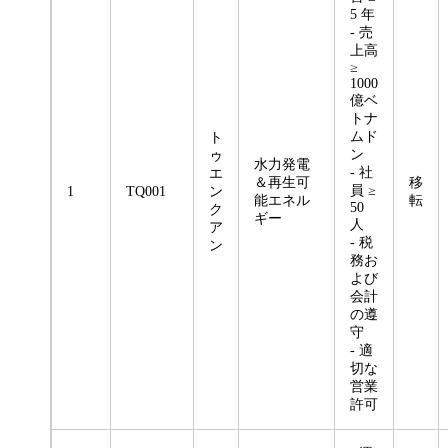
5 年
- 売
上高
≥
1000
億ベ
トナ
ムド
ト
ン
ゥ
水力発電
- 社
エ
＆再生可
移
員 ≥
1
TQ001
ン
能エネル
転
50
ク
ギー
人
ア
- 税
ン
務お
よび
会計
の遵
守
- 適
切な
営業
許可