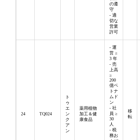
の遵
守
- 適
切な
営業
許可
- 運
営 ≥
3 年
- 売
上高
≥
200
億ベ
トナ
ムド
ト
ン
ゥ
- 社
エ
薬用植物
移
員 ≥
24
TQ024
ン
加工＆健
転
30
ク
康食品
人
ア
- 税
ン
務お