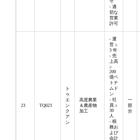
守
- 適
切な
営業
許可
- 運
営 ≥
3 年
- 売
上高
≥
200
億ベ
トナ
ムド
ト
ン
ゥ
- 社
エ
高度農業
一
員 ≥
23
TQ023
ン
＆農産物
部
30
ク
加工
分
人
ア
- 税
ン
務お
よび
会計