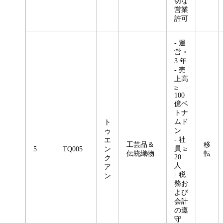
切な
営業
許可
- 運
営 ≥
3 年
- 売
上高
≥
100
億ベ
トナ
ムド
ト
ン
ゥ
- 社
エ
工芸品＆
移
員 ≥
5
TQ005
ン
伝統織物
転
20
ク
人
ア
- 税
ン
務お
よび
会計
の遵
守