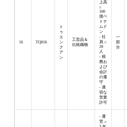
上高
≥
100
億ベ
トナ
ムド
ト
ン
ゥ
- 社
エ
一
工芸品＆
員 ≥
16
TQ016
ン
部
伝統織物
20
ク
分
人
ア
- 税
ン
務お
よび
会計
の遵
守
- 適
切な
営業
許可
- 運
営 ≥
3 年