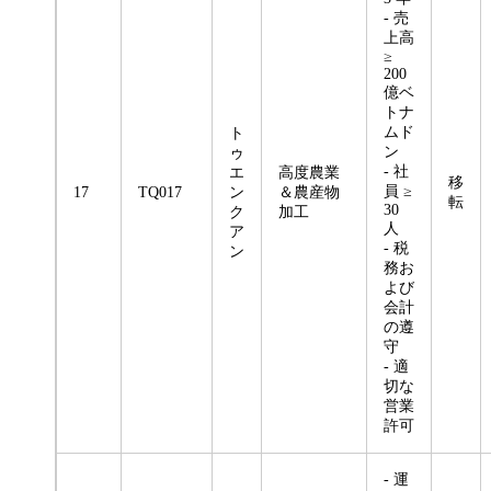
- 売
上高
≥
200
億ベ
トナ
ムド
ト
ン
ゥ
- 社
エ
高度農業
移
員 ≥
17
TQ017
ン
＆農産物
転
30
ク
加工
人
ア
- 税
ン
務お
よび
会計
の遵
守
- 適
切な
営業
許可
- 運