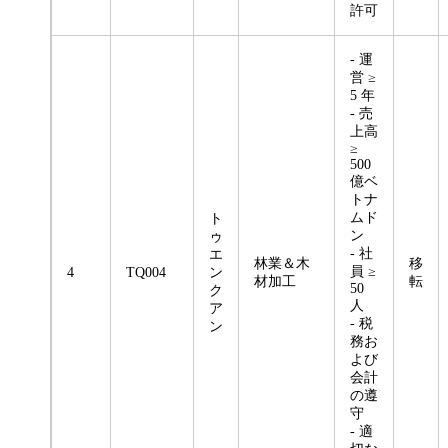
許可
- 運
営 ≥
5 年
- 売
上高
≥
500
億ベ
トナ
ムド
ト
ン
ゥ
- 社
エ
林業＆木
移
員 ≥
4
TQ004
ン
材加工
転
50
ク
人
ア
- 税
ン
務お
よび
会計
の遵
守
- 適