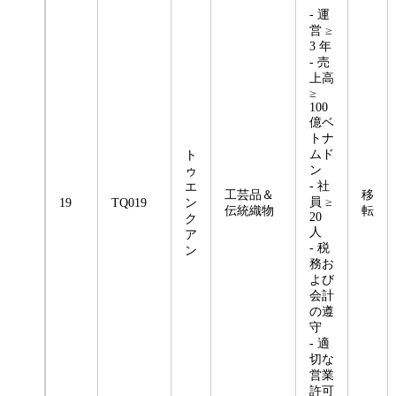
- 運
営 ≥
3 年
- 売
上高
≥
100
億ベ
トナ
ムド
ト
ン
ゥ
- 社
エ
工芸品＆
移
員 ≥
19
TQ019
ン
伝統織物
転
20
ク
人
ア
- 税
ン
務お
よび
会計
の遵
守
- 適
切な
営業
許可