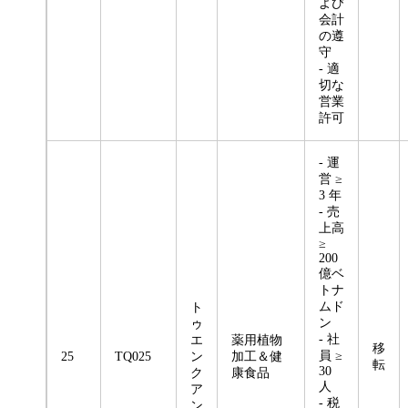
よび
会計
の遵
守
- 適
切な
営業
許可
- 運
営 ≥
3 年
- 売
上高
≥
200
億ベ
トナ
ムド
ト
ン
ゥ
- 社
エ
薬用植物
移
員 ≥
25
TQ025
ン
加工＆健
転
30
ク
康食品
人
ア
- 税
ン