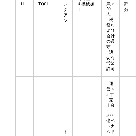
員 ≥
11
TQ011
ン
＆機械加
部
50
ク
工
分
人
ア
- 税
ン
務お
よび
会計
の遵
守
- 適
切な
営業
許可
- 運
営 ≥
5 年
- 売
上高
≥
500
億ベ
トナ
ムド
ト