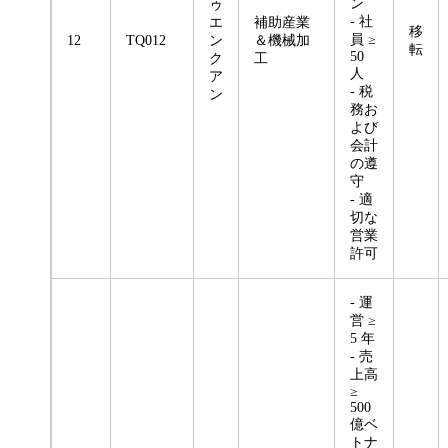
ン
ゥ
- 社
エ
補助産業
移
員 ≥
12
TQ012
ン
＆機械加
転
50
ク
工
人
ア
- 税
ン
務お
よび
会計
の遵
守
- 適
切な
営業
許可
- 運
営 ≥
5 年
- 売
上高
≥
500
億ベ
トナ