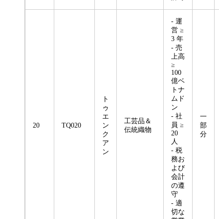
- 運
営 ≥
3 年
- 売
上高
≥
100
億ベ
トナ
ムド
ト
ン
ゥ
- 社
エ
一
工芸品＆
員 ≥
20
TQ020
ン
部
伝統織物
20
ク
分
人
ア
- 税
ン
務お
よび
会計
の遵
守
- 適
切な