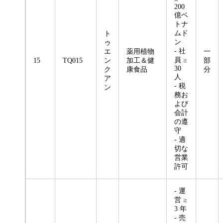
200
億ベ
トナ
ムド
ト
ン
ゥ
- 社
エ
薬用植物
一
員 ≥
15
TQ015
ン
加工＆健
部
30
ク
康食品
分
人
ア
- 税
ン
務お
よび
会計
の遵
守
- 適
切な
営業
許可
- 運
営 ≥
3 年
- 売