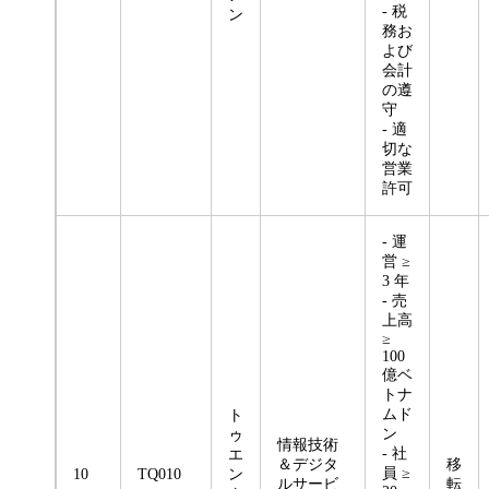
- 税
ン
務お
よび
会計
の遵
守
- 適
切な
営業
許可
- 運
営 ≥
3 年
- 売
上高
≥
100
億ベ
トナ
ムド
ト
ン
ゥ
情報技術
- 社
エ
＆デジタ
移
員 ≥
10
TQ010
ン
ルサービ
転