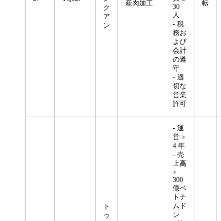
産肉加工
転
30
ク
人
ア
- 税
ン
務お
よび
会計
の遵
守
- 適
切な
営業
許可
- 運
営 ≥
4 年
- 売
上高
≥
300
億ベ
トナ
ムド
ト
ン
ゥ