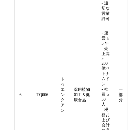
- 適
切な
営業
許可
- 運
営 ≥
3 年
- 売
上高
≥
200
億ベ
トナ
ムド
ト
ン
ゥ
- 社
エ
薬用植物
一
員 ≥
6
TQ006
ン
加工＆健
部
30
ク
康食品
分
人
ア
- 税
ン
務お
よび
会計