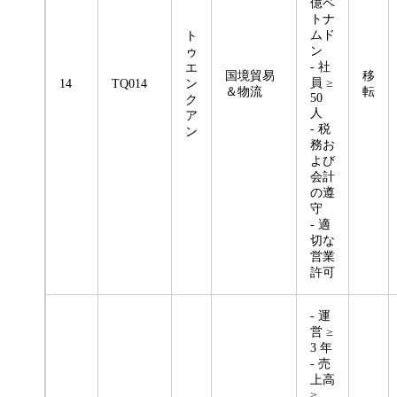
億ベ
トナ
ムド
ト
ン
ゥ
- 社
エ
国境貿易
移
員 ≥
14
TQ014
ン
＆物流
転
50
ク
人
ア
- 税
ン
務お
よび
会計
の遵
守
- 適
切な
営業
許可
- 運
営 ≥
3 年
- 売
上高
≥