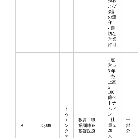
務お
よび
会計
の遵
守
- 適
切な
営業
許可
- 運
営 ≥
3 年
- 売
上高
≥
100
億ベ
トナ
ムド
ト
ン
ゥ
- 社
エ
教育・職
一
員 ≥
9
TQ009
ン
業訓練＆
部
20
ク
基礎医療
分
人
ア