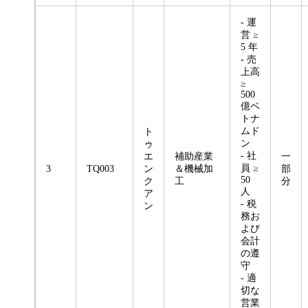
- 運
営 ≥
5 年
- 売
上高
≥
500
億ベ
トナ
ムド
ト
ン
ゥ
- 社
エ
補助産業
一
員 ≥
3
TQ003
ン
＆機械加
部
50
ク
工
分
人
ア
- 税
ン
務お
よび
会計
の遵
守
- 適
切な
営業