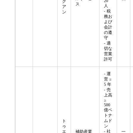
20
ク
ス
人
ア
- 税
ン
務お
よび
会計
の遵
守
- 適
切な
営業
許可
- 運
営 ≥
5 年
- 売
上高
≥
500
億ベ
トナ
ムド
ト
ン
ゥ
- 社
エ
補助産業
一