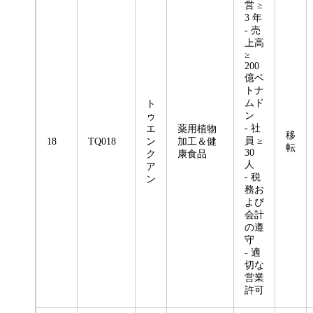
営 ≥
3 年
- 売
上高
≥
200
億ベ
トナ
ムド
ト
ン
ゥ
- 社
エ
薬用植物
移
員 ≥
18
TQ018
ン
加工＆健
転
30
ク
康食品
人
ア
- 税
ン
務お
よび
会計
の遵
守
- 適
切な
営業
許可