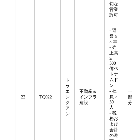
切な
営業
許可
- 運
営 ≥
5 年
- 売
上高
≥
500
億ベ
トナ
ムド
ト
ン
ゥ
- 社
エ
不動産＆
一
員 ≥
22
TQ022
ン
インフラ
部
30
ク
建設
分
人
ア
- 税
ン
務お
よび
会計
の遵