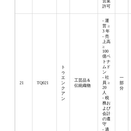
営業
許可
- 運
営 ≥
3 年
- 売
上高
≥
100
億ベ
トナ
ムド
ト
ン
ゥ
- 社
エ
一
工芸品＆
員 ≥
21
TQ021
ン
部
伝統織物
20
ク
分
人
ア
- 税
ン
務お
よび
会計
の遵
守
- 適