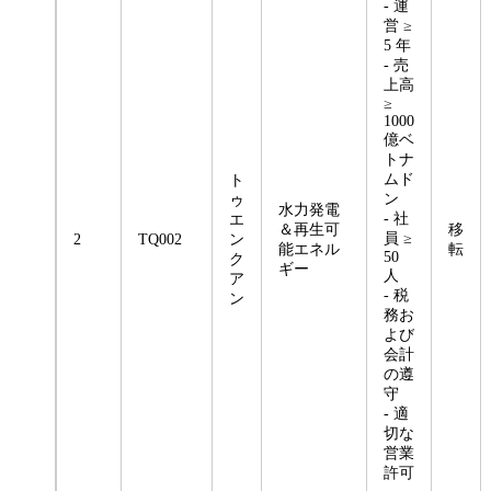
- 運
営 ≥
5 年
- 売
上高
≥
1000
億ベ
トナ
ムド
ト
ン
ゥ
水力発電
- 社
エ
＆再生可
移
員 ≥
2
TQ002
ン
能エネル
転
50
ク
ギー
人
ア
- 税
ン
務お
よび
会計
の遵
守
- 適
切な
営業
許可