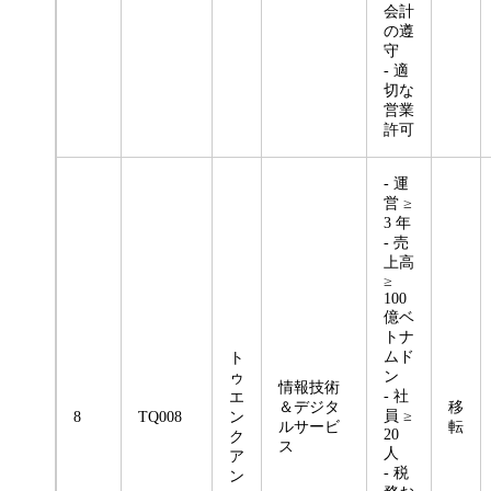
会計
の遵
守
- 適
切な
営業
許可
- 運
営 ≥
3 年
- 売
上高
≥
100
億ベ
トナ
ムド
ト
ン
ゥ
情報技術
- 社
エ
＆デジタ
移
員 ≥
8
TQ008
ン
ルサービ
転
20
ク
ス
人
ア
- 税
ン