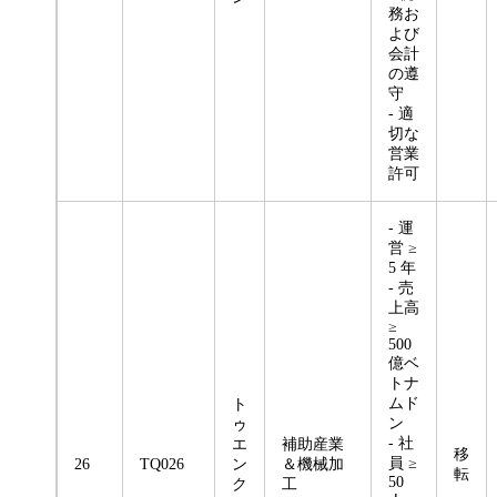
務お
よび
会計
の遵
守
- 適
切な
営業
許可
- 運
営 ≥
5 年
- 売
上高
≥
500
億ベ
トナ
ムド
ト
ン
ゥ
- 社
エ
補助産業
移
員 ≥
26
TQ026
ン
＆機械加
転
50
ク
工