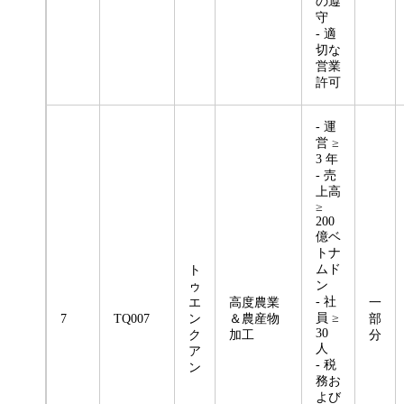
の遵
守
- 適
切な
営業
許可
- 運
営 ≥
3 年
- 売
上高
≥
200
億ベ
トナ
ムド
ト
ン
ゥ
- 社
エ
高度農業
一
員 ≥
7
TQ007
ン
＆農産物
部
30
ク
加工
分
人
ア
- 税
ン
務お
よび