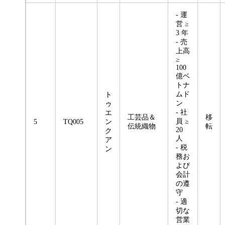
- 運
営 ≥
3 年
- 売
上高
≥
100
億ベ
トナ
ムド
ト
ン
ゥ
- 社
エ
工芸品＆
移
員 ≥
5
TQ005
ン
伝統織物
転
20
ク
人
ア
- 税
ン
務お
よび
会計
の遵
守
- 適
切な
営業