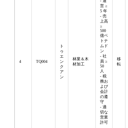
- 運
営 ≥
5 年
- 売
上高
≥
500
億ベ
トナ
ムド
ト
ン
ゥ
- 社
エ
林業＆木
移
員 ≥
4
TQ004
ン
材加工
転
50
ク
人
ア
- 税
ン
務お
よび
会計
の遵
守
- 適
切な
営業
許可