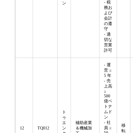
- 税
ン
務お
よび
会計
の遵
守
- 適
切な
営業
許可
- 運
営 ≥
5 年
- 売
上高
≥
500
億ベ
トナ
ムド
ト
ン
ゥ
- 社
エ
補助産業
移
員 ≥
12
TQ012
ン
＆機械加
転
50