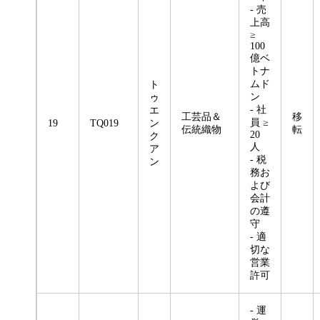
- 売
上高
≥
100
億ベ
トナ
ムド
ト
ン
ゥ
- 社
エ
工芸品＆
移
員 ≥
19
TQ019
ン
伝統織物
転
20
ク
人
ア
- 税
ン
務お
よび
会計
の遵
守
- 適
切な
営業
許可
- 運