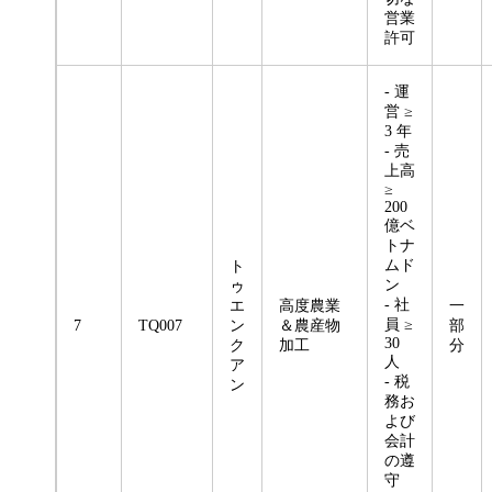
営業
許可
- 運
営 ≥
3 年
- 売
上高
≥
200
億ベ
トナ
ムド
ト
ン
ゥ
- 社
エ
高度農業
一
員 ≥
7
TQ007
ン
＆農産物
部
30
ク
加工
分
人
ア
- 税
ン
務お
よび
会計
の遵
守