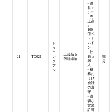
- 運
営 ≥
3 年
- 売
上高
≥
100
億ベ
トナ
ムド
ト
ン
ゥ
- 社
エ
一
工芸品＆
員 ≥
21
TQ021
ン
部
伝統織物
20
ク
分
人
ア
- 税
ン
務お
よび
会計
の遵
守
- 適
切な
営業
許可