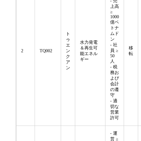
- 売
上高
≥
1000
億ベ
トナ
ムド
ト
ン
ゥ
水力発電
- 社
エ
＆再生可
移
員 ≥
2
TQ002
ン
能エネル
転
50
ク
ギー
人
ア
- 税
ン
務お
よび
会計
の遵
守
- 適
切な
営業
許可
- 運
営 ≥