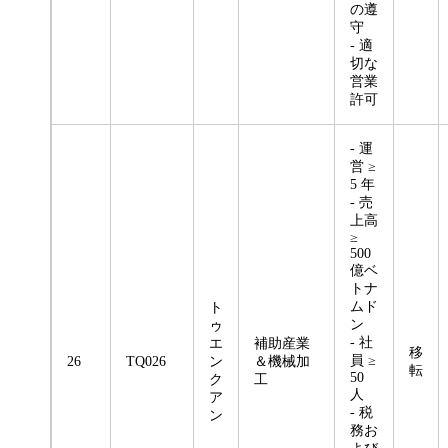
の遵
守
- 適
切な
営業
許可
- 運
営 ≥
5 年
- 売
上高
≥
500
億ベ
トナ
ムド
ト
ン
ゥ
- 社
エ
補助産業
移
員 ≥
26
TQ026
ン
＆機械加
転
50
ク
工
人
ア
- 税
ン
務お