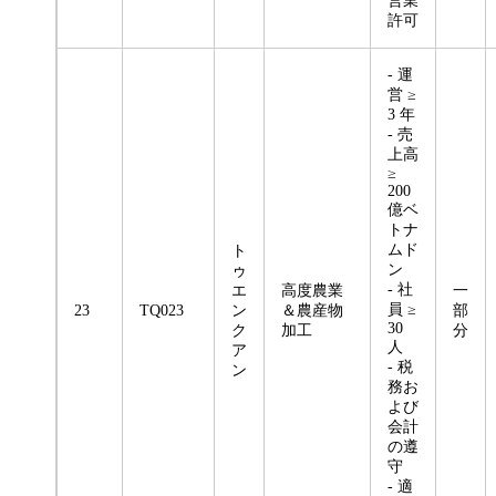
営業
許可
- 運
営 ≥
3 年
- 売
上高
≥
200
億ベ
トナ
ムド
ト
ン
ゥ
- 社
エ
高度農業
一
員 ≥
23
TQ023
ン
＆農産物
部
30
ク
加工
分
人
ア
- 税
ン
務お
よび
会計
の遵
守
- 適