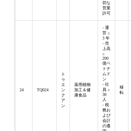
切な
営業
許可
- 運
営 ≥
3 年
- 売
上高
≥
200
億ベ
トナ
ムド
ト
ン
ゥ
- 社
エ
薬用植物
移
員 ≥
24
TQ024
ン
加工＆健
転
30
ク
康食品
人
ア
- 税
ン
務お
よび
会計
の遵