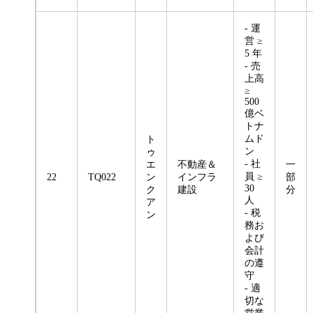
- 運
営 ≥
5 年
- 売
上高
≥
500
億ベ
トナ
ムド
ト
ン
ゥ
- 社
エ
不動産＆
一
員 ≥
22
TQ022
ン
インフラ
部
30
ク
建設
分
人
ア
- 税
ン
務お
よび
会計
の遵
守
- 適
切な