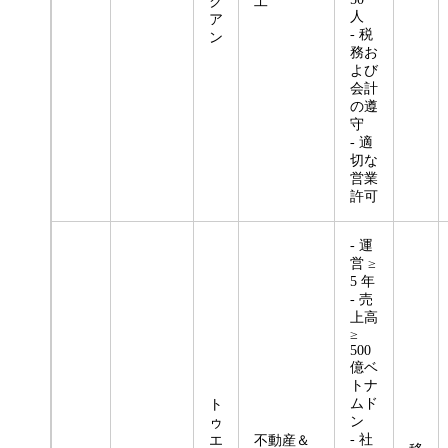
ク
工
人
ア
- 税
ン
務お
よび
会計
の遵
守
- 適
切な
営業
許可
- 運
営 ≥
5 年
- 売
上高
≥
500
億ベ
トナ
ムド
ト
ン
ゥ
- 社
エ
不動産＆