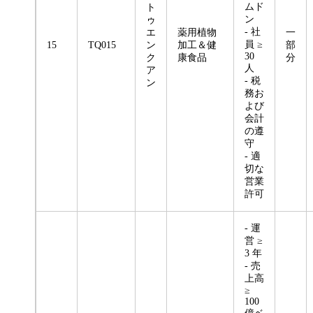
ムド
ト
ン
ゥ
- 社
エ
薬用植物
一
員 ≥
15
TQ015
ン
加工＆健
部
30
ク
康食品
分
人
ア
- 税
ン
務お
よび
会計
の遵
守
- 適
切な
営業
許可
- 運
営 ≥
3 年
- 売
上高
≥
100