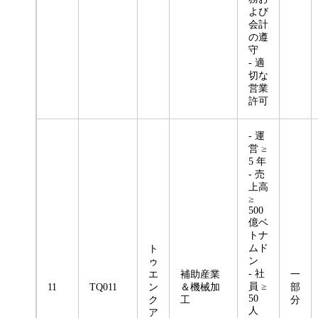
よび
会計
の遵
守
- 適
切な
営業
許可
- 運
営 ≥
5 年
- 売
上高
≥
500
億ベ
トナ
ムド
ト
ン
ゥ
- 社
エ
補助産業
一
員 ≥
11
TQ011
ン
＆機械加
部
50
ク
工
分
人
ア