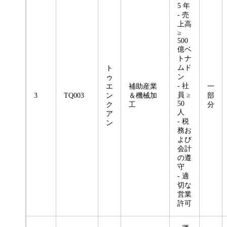
5 年
- 売
上高
≥
500
億ベ
トナ
ムド
ト
ン
ゥ
- 社
エ
補助産業
一
員 ≥
3
TQ003
ン
＆機械加
部
50
ク
工
分
人
ア
- 税
ン
務お
よび
会計
の遵
守
- 適
切な
営業
許可