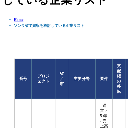
している企業リスト
Home
ソンラ省で買収を検討している企業リスト
支
配
省
プロジ
権
番号
／
主要分野
要件
ェクト
の
市
移
転
- 運
営 ≥
5 年
- 売
上高