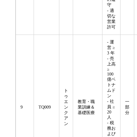
守
- 適
切な
営業
許可
- 運
営 ≥
3 年
- 売
上高
≥
100
億ベ
トナ
ムド
ト
ン
ゥ
- 社
エ
教育・職
一
員 ≥
9
TQ009
ン
業訓練＆
部
20
ク
基礎医療
分
人
ア
- 税
ン
務お
よび