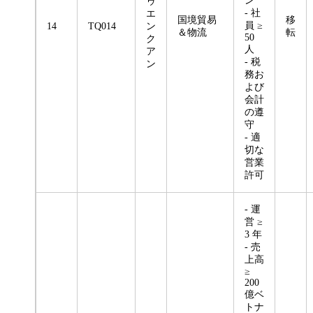
ン
ゥ
- 社
エ
国境貿易
移
員 ≥
14
TQ014
ン
＆物流
転
50
ク
人
ア
- 税
ン
務お
よび
会計
の遵
守
- 適
切な
営業
許可
- 運
営 ≥
3 年
- 売
上高
≥
200
億ベ
トナ