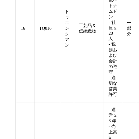
億ベ
トナ
ムド
ト
ン
ゥ
- 社
エ
一
工芸品＆
員 ≥
16
TQ016
ン
部
伝統織物
20
ク
分
人
ア
- 税
ン
務お
よび
会計
の遵
守
- 適
切な
営業
許可
- 運
営 ≥
3 年
- 売
上高
≥