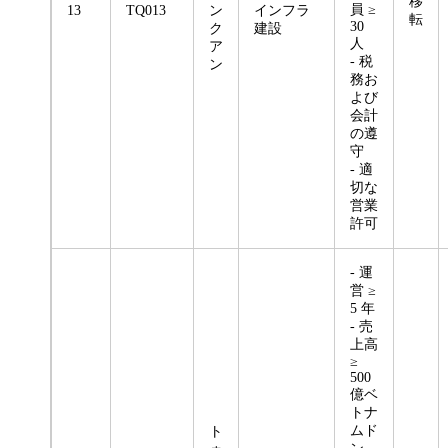
移
員 ≥
13
TQ013
ン
インフラ
転
30
ク
建設
人
ア
- 税
ン
務お
よび
会計
の遵
守
- 適
切な
営業
許可
- 運
営 ≥
5 年
- 売
上高
≥
500
億ベ
トナ
ムド
ト