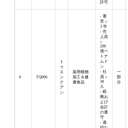
許可
- 運
営 ≥
3 年
- 売
上高
≥
200
億ベ
トナ
ムド
ト
ン
ゥ
- 社
エ
薬用植物
一
員 ≥
6
TQ006
ン
加工＆健
部
30
ク
康食品
分
人
ア
- 税
ン
務お
よび
会計
の遵
守
- 適
切な