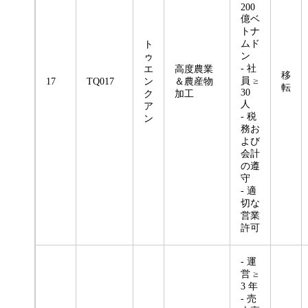
200
億ベ
トナ
ムド
ト
ン
ゥ
- 社
エ
高度農業
移
員 ≥
17
TQ017
ン
＆農産物
転
30
ク
加工
人
ア
- 税
ン
務お
よび
会計
の遵
守
- 適
切な
営業
許可
- 運
営 ≥
3 年
- 売