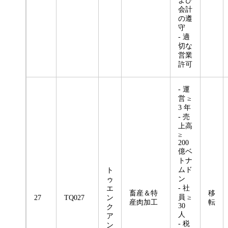
よび
会計
の遵
守
- 適
切な
営業
許可
- 運
営 ≥
3 年
- 売
上高
≥
200
億ベ
トナ
ムド
ト
ン
ゥ
- 社
エ
畜産＆特
移
員 ≥
27
TQ027
ン
産肉加工
転
30
ク
人
ア
- 税
ン