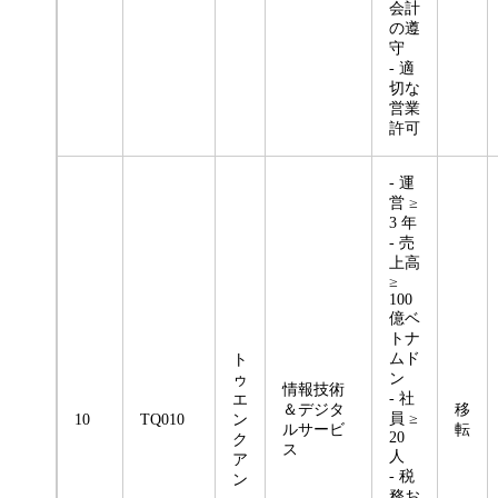
会計
の遵
守
- 適
切な
営業
許可
- 運
営 ≥
3 年
- 売
上高
≥
100
億ベ
トナ
ムド
ト
ン
ゥ
情報技術
- 社
エ
＆デジタ
移
員 ≥
10
TQ010
ン
ルサービ
転
20
ク
ス
人
ア
- 税
ン
務お