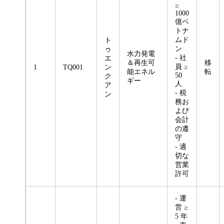
≥
1000
億ベ
トナ
ムド
ト
ン
ゥ
水力発電
- 社
エ
＆再生可
移
員 ≥
1
TQ001
ン
能エネル
転
50
ク
ギー
人
ア
- 税
ン
務お
よび
会計
の遵
守
- 適
切な
営業
許可
- 運
営 ≥
5 年