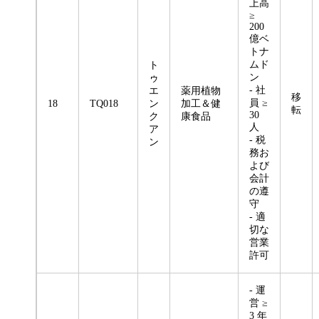
上高
≥
200
億ベ
トナ
ムド
ト
ン
ゥ
- 社
エ
薬用植物
移
員 ≥
18
TQ018
ン
加工＆健
転
30
ク
康食品
人
ア
- 税
ン
務お
よび
会計
の遵
守
- 適
切な
営業
許可
- 運
営 ≥
3 年