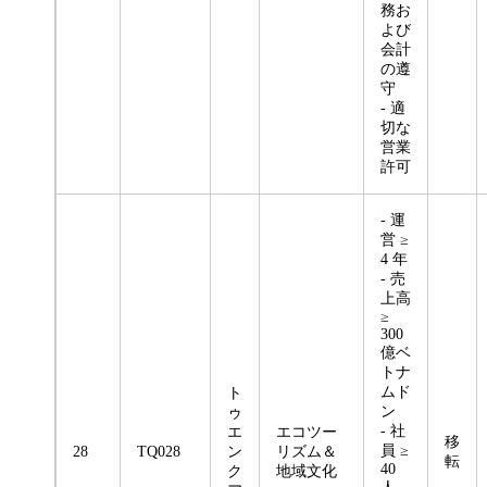
務お
よび
会計
の遵
守
- 適
切な
営業
許可
- 運
営 ≥
4 年
- 売
上高
≥
300
億ベ
トナ
ムド
ト
ン
ゥ
- 社
エ
エコツー
移
員 ≥
28
TQ028
ン
リズム＆
転
40
ク
地域文化