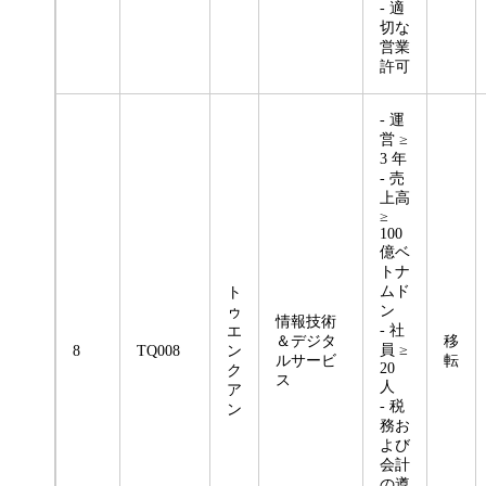
- 適
切な
営業
許可
- 運
営 ≥
3 年
- 売
上高
≥
100
億ベ
トナ
ムド
ト
ン
ゥ
情報技術
- 社
エ
＆デジタ
移
員 ≥
8
TQ008
ン
ルサービ
転
20
ク
ス
人
ア
- 税
ン
務お
よび
会計
の遵