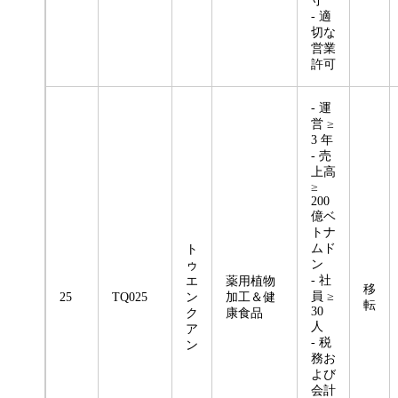
守
- 適
切な
営業
許可
- 運
営 ≥
3 年
- 売
上高
≥
200
億ベ
トナ
ムド
ト
ン
ゥ
- 社
エ
薬用植物
移
員 ≥
25
TQ025
ン
加工＆健
転
30
ク
康食品
人
ア
- 税
ン
務お
よび
会計