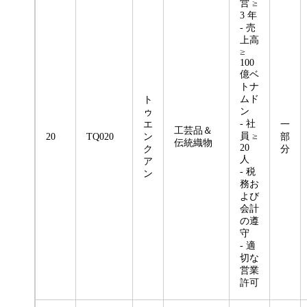
営 ≥
3 年
- 売
上高
≥
100
億ベ
トナ
ムド
ト
ン
ゥ
- 社
エ
一
工芸品＆
員 ≥
20
TQ020
ン
部
伝統織物
20
ク
分
人
ア
- 税
ン
務お
よび
会計
の遵
守
- 適
切な
営業
許可