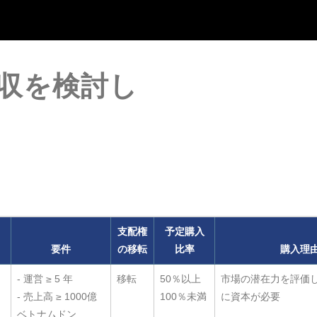
収を検討し
支配権
予定購入
要件
の移転
比率
購入理
- 運営 ≥ 5 年
移転
50％以上
市場の潜在力を評価
- 売上高 ≥ 1000億
100％未満
に資本が必要
ベトナムドン