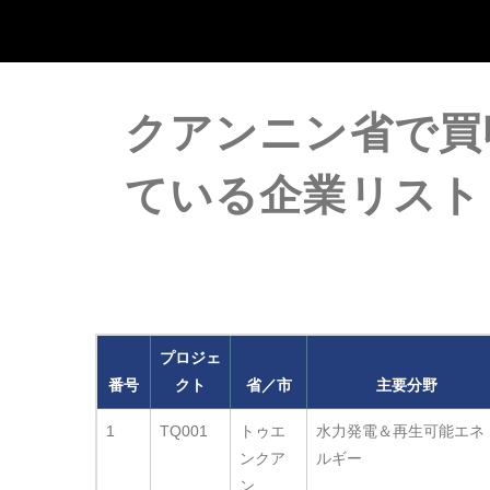
クアンニン省で買
ている企業リスト
プロジェ
番号
クト
省／市
主要分野
1
TQ001
トゥエ
水力発電＆再生可能エネ
ンクア
ルギー
ン