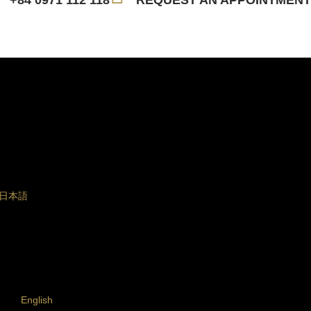
+84 0971 112 118
REQUEST AN APPOINTMENT
日本語
English