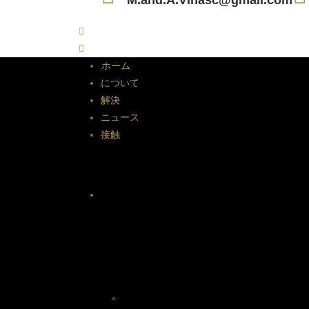
M.and.A.Vinasc@gmail.com
ホーム
について
解決
ニュース
接触