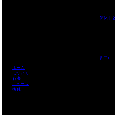
简体中
한국어
ホーム
について
解決
ニュース
接触