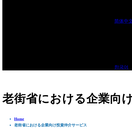
简体中
한국어
老街省における企業向
Home
老街省における企業向け投資仲介サービス