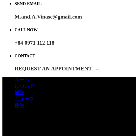
SEND EMAIL.
M.and.A.Vinasc@gmail.com
CALL NOW
+84 0971 112 118
CONTACT
REQUEST AN APPOINTMENT
→
ホーム
について
解決
ニュース
接触