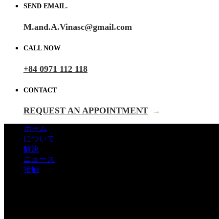
SEND EMAIL.
M.and.A.Vinasc@gmail.com
CALL NOW
+84 0971 112 118
CONTACT
REQUEST AN APPOINTMENT
→
ホーム
について
解決
ニュース
接触