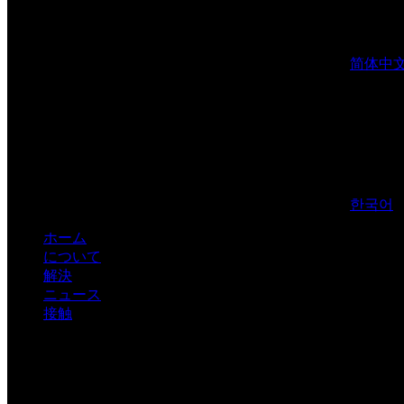
简体中
한국어
ホーム
について
解決
ニュース
接触