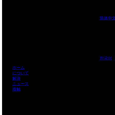
简体中
한국어
ホーム
について
解決
ニュース
接触