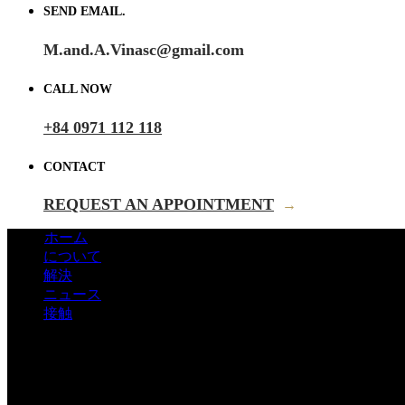
SEND EMAIL.
M.and.A.Vinasc@gmail.com
CALL NOW
+84 0971 112 118
CONTACT
REQUEST AN APPOINTMENT
→
ホーム
について
解決
ニュース
接触