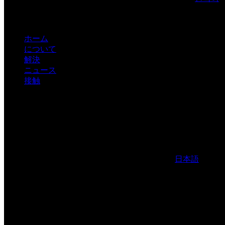
ホーム
について
解決
ニュース
接触
日本語