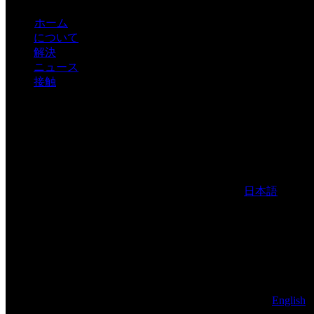
ホーム
について
解決
ニュース
接触
日本語
English