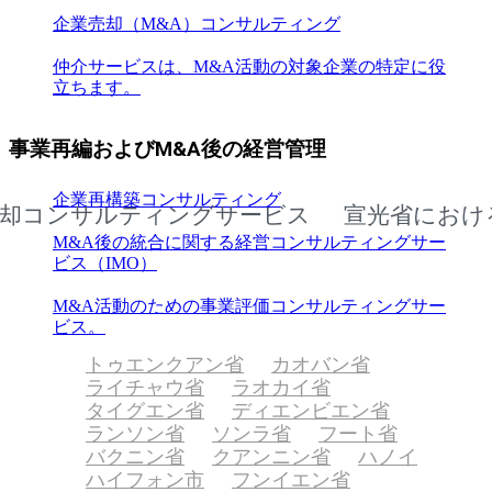
企業売却（M&A）コンサルティング
仲介サービスは、M&A活動の対象企業の特定に役
立ちます。
事業再編およびM&A後の経営管理
企業再構築コンサルティング
ンサルティングサービス
宣光省における企
M&A後の統合に関する経営コンサルティングサー
ビス（IMO）
M&A活動のための事業評価コンサルティングサー
ビス。
トゥエンクアン省
カオバン省
ライチャウ省
ラオカイ省
タイグエン省
ディエンビエン省
ランソン省
ソンラ省
フート省
バクニン省
クアンニン省
ハノイ
ハイフォン市
フンイエン省