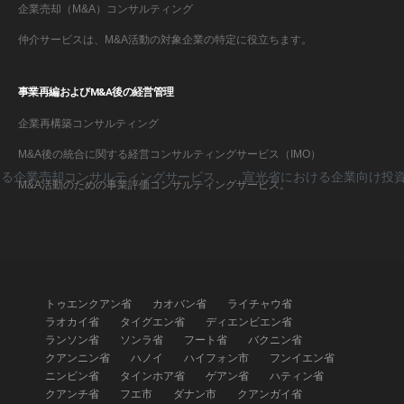
企業売却（M&A）コンサルティング
仲介サービスは、M&A活動の対象企業の特定に役立ちます。
事業再編およびM&A後の経営管理
企業再構築コンサルティング
M&A後の統合に関する経営コンサルティングサービス（IMO）
企業売却コンサルティングサービス
宣光省における企業向け投資誘
M&A活動のための事業評価コンサルティングサービス。
トゥエンクアン省
カオバン省
ライチャウ省
ラオカイ省
タイグエン省
ディエンビエン省
ランソン省
ソンラ省
フート省
バクニン省
クアンニン省
ハノイ
ハイフォン市
フンイエン省
ニンビン省
タインホア省
ゲアン省
ハティン省
クアンチ省
フエ市
ダナン市
クアンガイ省