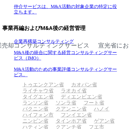
仲介サービスは、M&A活動の対象企業の特定に役
立ちます。
事業再編およびM&A後の経営管理
企業再構築コンサルティング
コンサルティングサービス
宣光省における企
M&A後の統合に関する経営コンサルティングサー
ビス（IMO）
M&A活動のための事業評価コンサルティングサー
ビス。
トゥエンクアン省
カオバン省
ライチャウ省
ラオカイ省
タイグエン省
ディエンビエン省
ランソン省
ソンラ省
フート省
バクニン省
クアンニン省
ハノイ
ハイフォン市
フンイエン省
ニンビン省
タインホア省
ゲアン省
ハティン省
クアンチ省
フエ市