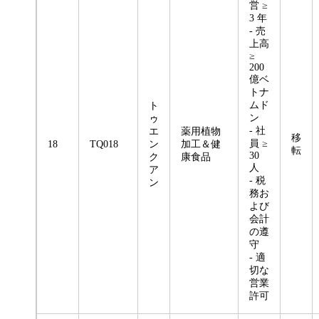
営 ≥
3 年
- 売
上高
≥
200
億ベ
トナ
ムド
ト
ン
ゥ
- 社
エ
薬用植物
移
員 ≥
18
TQ018
ン
加工＆健
転
30
ク
康食品
人
ア
- 税
ン
務お
よび
会計
の遵
守
- 適
切な
営業
許可