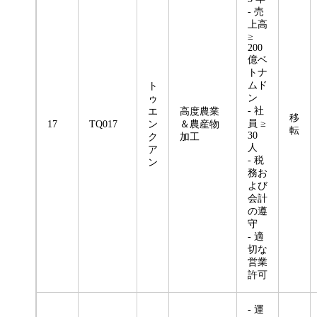
- 売
上高
≥
200
億ベ
トナ
ムド
ト
ン
ゥ
- 社
エ
高度農業
移
員 ≥
17
TQ017
ン
＆農産物
転
30
ク
加工
人
ア
- 税
ン
務お
よび
会計
の遵
守
- 適
切な
営業
許可
- 運