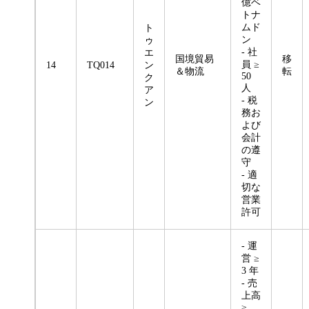
億ベ
トナ
ムド
ト
ン
ゥ
- 社
エ
国境貿易
移
員 ≥
14
TQ014
ン
＆物流
転
50
ク
人
ア
- 税
ン
務お
よび
会計
の遵
守
- 適
切な
営業
許可
- 運
営 ≥
3 年
- 売
上高
≥