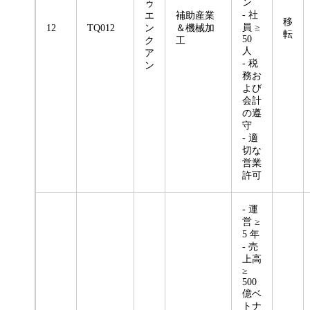
ン
ゥ
- 社
エ
補助産業
移
員 ≥
12
TQ012
ン
＆機械加
転
50
ク
工
人
ア
- 税
ン
務お
よび
会計
の遵
守
- 適
切な
営業
許可
- 運
営 ≥
5 年
- 売
上高
≥
500
億ベ
トナ