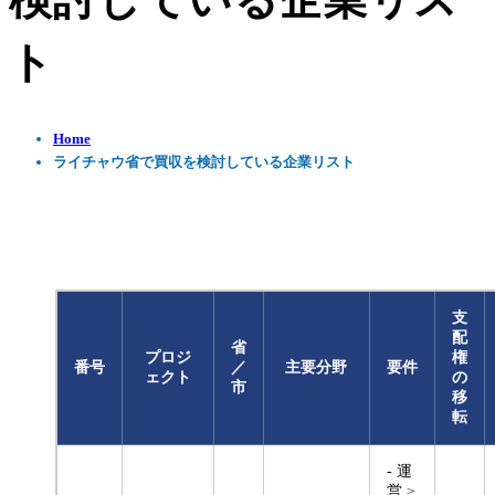
検討している企業リス
ト
Home
ライチャウ省で買収を検討している企業リスト
支
配
省
プロジ
権
番号
／
主要分野
要件
ェクト
の
市
移
転
- 運
営 ≥