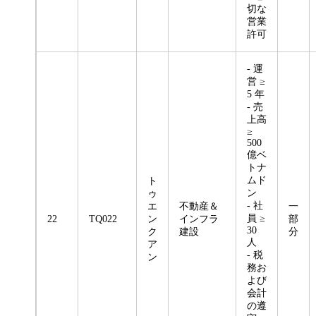
切な
営業
許可
- 運
営 ≥
5 年
- 売
上高
≥
500
億ベ
トナ
ムド
ト
ン
ゥ
- 社
エ
不動産＆
一
員 ≥
22
TQ022
ン
インフラ
部
30
ク
建設
分
人
ア
- 税
ン
務お
よび
会計
の遵