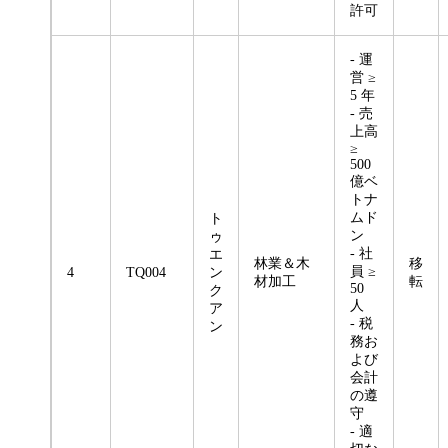
許可
- 運
営 ≥
5 年
- 売
上高
≥
500
億ベ
トナ
ムド
ト
ン
ゥ
- 社
エ
林業＆木
移
員 ≥
4
TQ004
ン
材加工
転
50
ク
人
ア
- 税
ン
務お
よび
会計
の遵
守
- 適