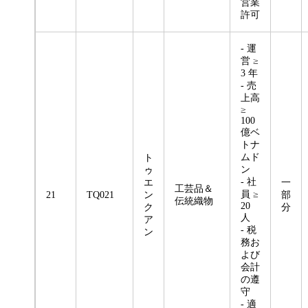
営業
許可
- 運
営 ≥
3 年
- 売
上高
≥
100
億ベ
トナ
ムド
ト
ン
ゥ
- 社
エ
一
工芸品＆
員 ≥
21
TQ021
ン
部
伝統織物
20
ク
分
人
ア
- 税
ン
務お
よび
会計
の遵
守
- 適