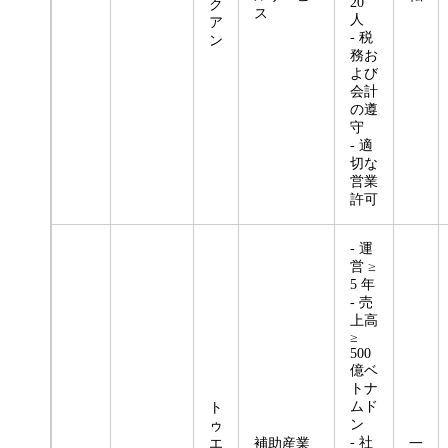
20
ク
ス
人
ア
- 税
ン
務お
よび
会計
の遵
守
- 適
切な
営業
許可
- 運
営 ≥
5 年
- 売
上高
≥
500
億ベ
トナ
ムド
ト
ン
ゥ
- 社
エ
補助産業
一