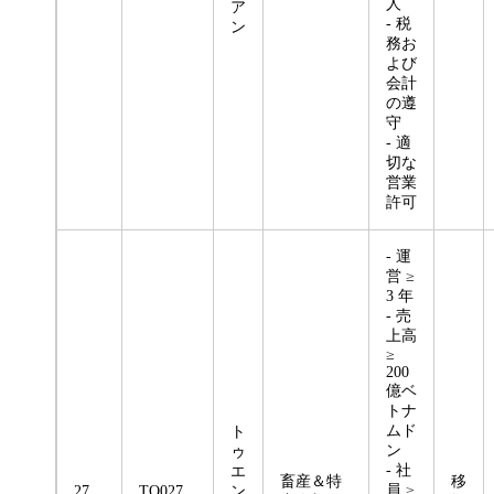
人
ア
- 税
ン
務お
よび
会計
の遵
守
- 適
切な
営業
許可
- 運
営 ≥
3 年
- 売
上高
≥
200
億ベ
トナ
ムド
ト
ン
ゥ
- 社
エ
畜産＆特
移
員 ≥
27
TQ027
ン