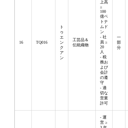
上高
≥
100
億ベ
トナ
ムド
ト
ン
ゥ
- 社
エ
一
工芸品＆
員 ≥
16
TQ016
ン
部
伝統織物
20
ク
分
人
ア
- 税
ン
務お
よび
会計
の遵
守
- 適
切な
営業
許可
- 運
営 ≥
3 年