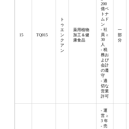
200
億ベ
トナ
ムド
ト
ン
ゥ
- 社
エ
薬用植物
一
員 ≥
15
TQ015
ン
加工＆健
部
30
ク
康食品
分
人
ア
- 税
ン
務お
よび
会計
の遵
守
- 適
切な
営業
許可
- 運
営 ≥
3 年
- 売