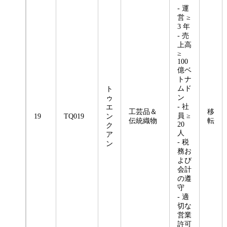
- 運
営 ≥
3 年
- 売
上高
≥
100
億ベ
トナ
ムド
ト
ン
ゥ
- 社
エ
工芸品＆
移
員 ≥
19
TQ019
ン
伝統織物
転
20
ク
人
ア
- 税
ン
務お
よび
会計
の遵
守
- 適
切な
営業
許可