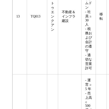
ムド
ト
ン
ゥ
- 社
エ
不動産＆
移
員 ≥
13
TQ013
ン
インフラ
転
30
ク
建設
人
ア
- 税
ン
務お
よび
会計
の遵
守
- 適
切な
営業
許可
- 運
営 ≥
5 年
- 売
上高
≥
500