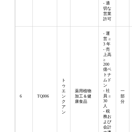
- 適
切な
営業
許可
- 運
営 ≥
3 年
- 売
上高
≥
200
億ベ
トナ
ムド
ト
ン
ゥ
- 社
エ
薬用植物
一
員 ≥
6
TQ006
ン
加工＆健
部
30
ク
康食品
分
人
ア
- 税
ン
務お
よび
会計