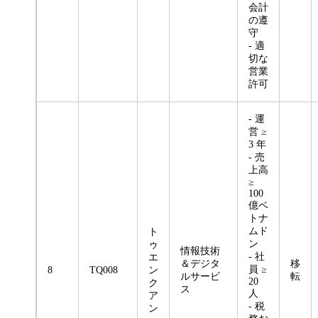
会計
の遵
守
- 適
切な
営業
許可
- 運
営 ≥
3 年
- 売
上高
≥
100
億ベ
トナ
ムド
ト
ン
ゥ
情報技術
- 社
エ
＆デジタ
移
員 ≥
8
TQ008
ン
ルサービ
転
20
ク
ス
人
ア
- 税
ン