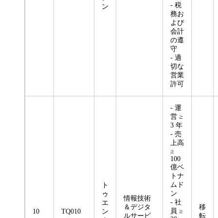
- 税
ン
務お
よび
会計
の遵
守
- 適
切な
営業
許可
- 運
営 ≥
3 年
- 売
上高
≥
100
億ベ
トナ
ムド
ト
ン
ゥ
情報技術
- 社
エ
＆デジタ
移
員 ≥
10
TQ010
ン
ルサービ
転