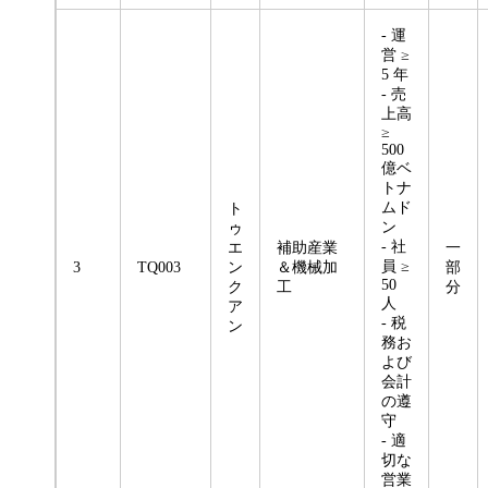
- 運
営 ≥
5 年
- 売
上高
≥
500
億ベ
トナ
ムド
ト
ン
ゥ
- 社
エ
補助産業
一
員 ≥
3
TQ003
ン
＆機械加
部
50
ク
工
分
人
ア
- 税
ン
務お
よび
会計
の遵
守
- 適
切な
営業