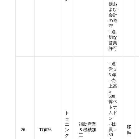
務お
よび
会計
の遵
守
- 適
切な
営業
許可
- 運
営 ≥
5 年
- 売
上高
≥
500
億ベ
トナ
ムド
ト
ン
ゥ
- 社
エ
補助産業
移
員 ≥
26
TQ026
ン
＆機械加
転
50
ク
工