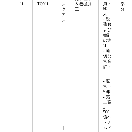
員 ≥
11
TQ011
ン
＆機械加
部
50
ク
工
分
人
ア
- 税
ン
務お
よび
会計
の遵
守
- 適
切な
営業
許可
- 運
営 ≥
5 年
- 売
上高
≥
500
億ベ
トナ
ムド
ト