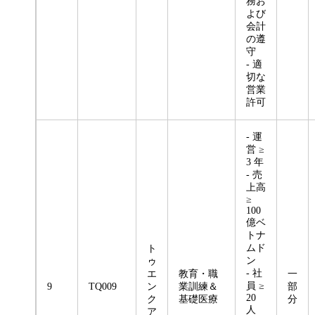
務お
よび
会計
の遵
守
- 適
切な
営業
許可
- 運
営 ≥
3 年
- 売
上高
≥
100
億ベ
トナ
ムド
ト
ン
ゥ
- 社
エ
教育・職
一
員 ≥
9
TQ009
ン
業訓練＆
部
20
ク
基礎医療
分
人
ア