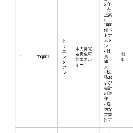
5 年
- 売
上高
≥
1000
億ベ
トナ
ムド
ト
ン
ゥ
水力発電
- 社
エ
＆再生可
移
員 ≥
1
TQ001
ン
能エネル
転
50
ク
ギー
人
ア
- 税
ン
務お
よび
会計
の遵
守
- 適
切な
営業
許可