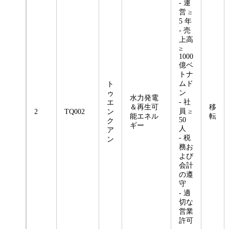
- 運
営 ≥
5 年
- 売
上高
≥
1000
億ベ
トナ
ムド
ト
ン
ゥ
水力発電
- 社
エ
＆再生可
移
員 ≥
2
TQ002
ン
能エネル
転
50
ク
ギー
人
ア
- 税
ン
務お
よび
会計
の遵
守
- 適
切な
営業
許可