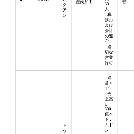
産肉加工
転
30
ク
人
ア
- 税
ン
務お
よび
会計
の遵
守
- 適
切な
営業
許可
- 運
営 ≥
4 年
- 売
上高
≥
300
億ベ
トナ
ムド
ト
ン
ゥ