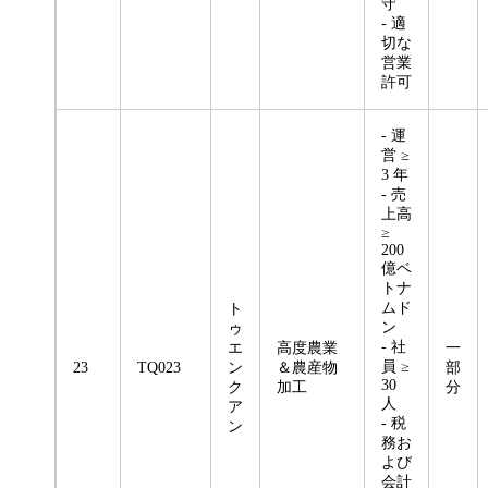
守
- 適
切な
営業
許可
- 運
営 ≥
3 年
- 売
上高
≥
200
億ベ
トナ
ムド
ト
ン
ゥ
- 社
エ
高度農業
一
員 ≥
23
TQ023
ン
＆農産物
部
30
ク
加工
分
人
ア
- 税
ン
務お
よび
会計