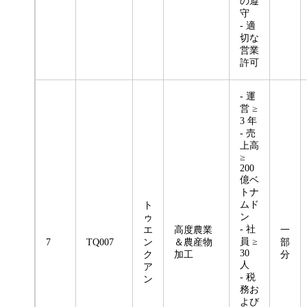
の遵
守
- 適
切な
営業
許可
- 運
営 ≥
3 年
- 売
上高
≥
200
億ベ
トナ
ムド
ト
ン
ゥ
- 社
エ
高度農業
一
員 ≥
7
TQ007
ン
＆農産物
部
30
ク
加工
分
人
ア
- 税
ン
務お
よび