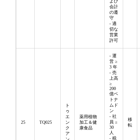
よび
会計
の遵
守
- 適
切な
営業
許可
- 運
営 ≥
3 年
- 売
上高
≥
200
億ベ
トナ
ムド
ト
ン
ゥ
- 社
エ
薬用植物
移
員 ≥
25
TQ025
ン
加工＆健
転
30
ク
康食品
人
ア
- 税
ン