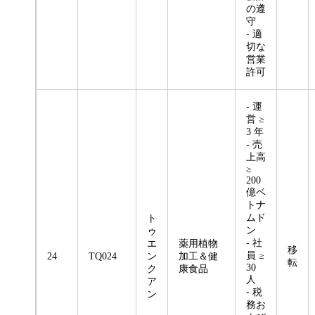
の遵
守
- 適
切な
営業
許可
- 運
営 ≥
3 年
- 売
上高
≥
200
億ベ
トナ
ムド
ト
ン
ゥ
- 社
エ
薬用植物
移
員 ≥
24
TQ024
ン
加工＆健
転
30
ク
康食品
人
ア
- 税
ン
務お