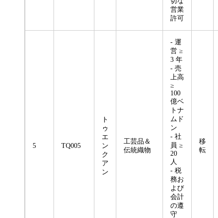
切な
営業
許可
- 運
営 ≥
3 年
- 売
上高
≥
100
億ベ
トナ
ムド
ト
ン
ゥ
- 社
エ
工芸品＆
移
員 ≥
5
TQ005
ン
伝統織物
転
20
ク
人
ア
- 税
ン
務お
よび
会計
の遵
守