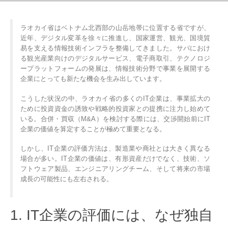
ラオカイ省はベトナム北西部の山岳地帯に位置する省ですが、
近年、デジタル変革を徐々に推進し、国家運営、観光、国境貿
易を支える情報技術インフラを整備してきました。サパにおけ
る観光産業向けのデジタルサービス、電子商取引、テクノロジ
ープラットフォームの発展は、情報技術分野で事業を展開する
企業にとっても新たな機会を生み出しています。
こうした状況の中、ラオカイ省の多くのIT企業は、事業拡大の
ために投資資金の誘致や戦略的投資家との提携に注力し始めて
いる。合併・買収（M&A）を検討する際には、交渉開始前にIT
企業の価値を算定することが極めて重要となる。
しかし、IT企業の評価方法は、製造業や商社とは大きく異なる
場合が多い。IT企業の価値は、有形資産だけでなく、技術、ソ
フトウェア製品、エンジニアリングチーム、そして将来の市場
成長の可能性にも左右される。
1. IT企業の評価には、なぜ独自