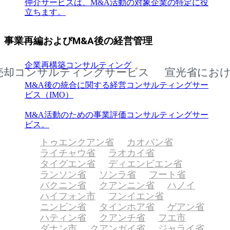
仲介サービスは、M&A活動の対象企業の特定に役
立ちます。
事業再編およびM&A後の経営管理
企業再構築コンサルティング
ンサルティングサービス
宣光省における企
M&A後の統合に関する経営コンサルティングサー
ビス（IMO）
M&A活動のための事業評価コンサルティングサー
ビス。
トゥエンクアン省
カオバン省
ライチャウ省
ラオカイ省
タイグエン省
ディエンビエン省
ランソン省
ソンラ省
フート省
バクニン省
クアンニン省
ハノイ
ハイフォン市
フンイエン省
ニンビン省
タインホア省
ゲアン省
ハティン省
クアンチ省
フエ市
ダナン市
クアンガイ省
ジャライ省