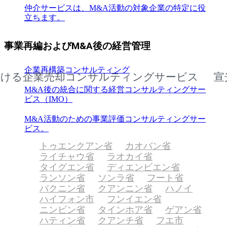
仲介サービスは、M&A活動の対象企業の特定に役
立ちます。
事業再編およびM&A後の経営管理
企業再構築コンサルティング
企業売却コンサルティングサービス
宣光省に
M&A後の統合に関する経営コンサルティングサー
ビス（IMO）
M&A活動のための事業評価コンサルティングサー
ビス。
トゥエンクアン省
カオバン省
ライチャウ省
ラオカイ省
タイグエン省
ディエンビエン省
ランソン省
ソンラ省
フート省
バクニン省
クアンニン省
ハノイ
ハイフォン市
フンイエン省
ニンビン省
タインホア省
ゲアン省
ハティン省
クアンチ省
フエ市