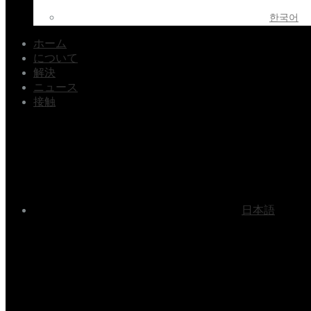
한국어
ホーム
について
解決
ニュース
接触
日本語