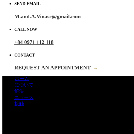
SEND EMAIL.
M.and.A.Vinasc@gmail.com
CALL NOW
+84 0971 112 118
CONTACT
REQUEST AN APPOINTMENT
→
ホーム
について
解決
ニュース
接触