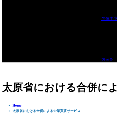
简体中
한국어
太原省における合併に
Home
太原省における合併による企業買収サービス