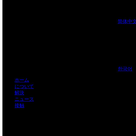
简体中
한국어
ホーム
について
解決
ニュース
接触