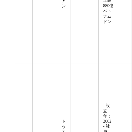
上高:
ア
880億
ン
ベト
ナム
ドン
- 設
立
年：
ト
2002
- 社
ゥ
員:
エ