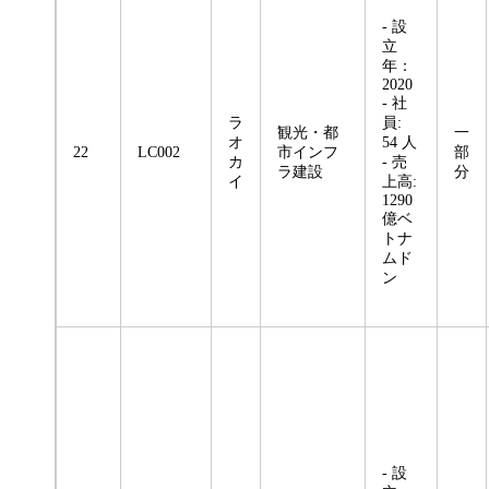
- 設
立
年：
2020
- 社
ラ
員:
観光・都
一
オ
54 人
22
LC002
市インフ
部
カ
- 売
ラ建設
分
イ
上高:
1290
億ベ
トナ
ムド
ン
- 設