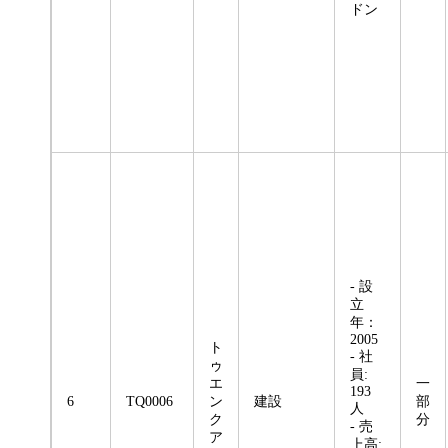
ドン
- 設
立
年：
2005
ト
- 社
ゥ
員:
エ
一
193
6
TQ0006
ン
建設
部
人
ク
分
- 売
ア
上高: