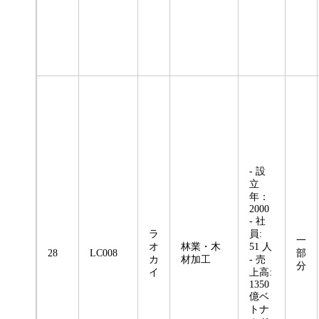
- 設
立
年：
2000
- 社
ラ
員:
一
オ
林業・木
51 人
28
LC008
部
カ
材加工
- 売
分
イ
上高:
1350
億ベ
トナ