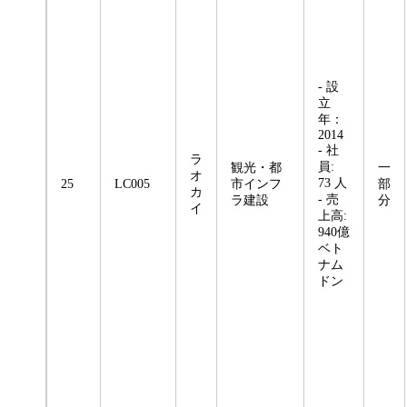
- 設
立
年：
2014
- 社
ラ
員:
観光・都
一
オ
73 人
25
LC005
市インフ
部
カ
- 売
ラ建設
分
イ
上高:
940億
ベト
ナム
ドン