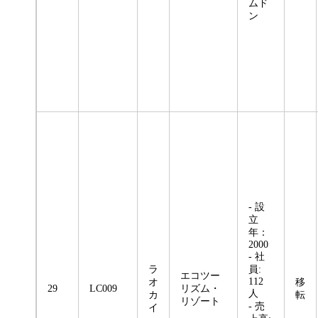
ムド
ン
- 設
立
年：
2000
- 社
ラ
員:
エコツー
112
オ
移
29
LC009
リズム・
人
カ
転
リゾート
- 売
イ