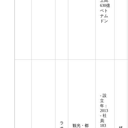
上高:
630億
ベト
ナム
ドン
- 設
立
年：
2013
- 社
員:
ラ
観光・都
183