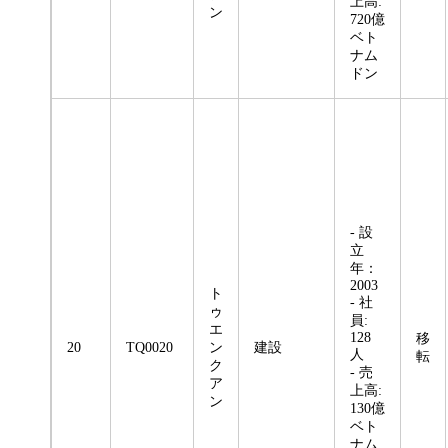
上高:
ン
720億
ベト
ナム
ドン
- 設
立
年：
2003
ト
- 社
ゥ
員:
エ
128
移
20
TQ0020
ン
建設
人
転
ク
- 売
ア
上高:
ン
130億
ベト
ナム