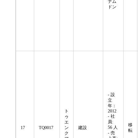
ナム
ドン
- 設
立
年：
ト
2012
- 社
ゥ
員:
エ
移
56 人
17
TQ0017
ン
建設
転
- 売
ク