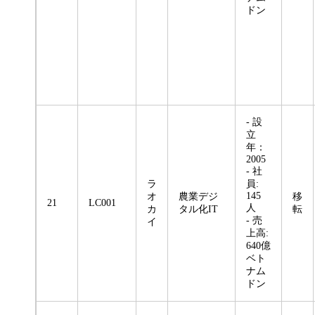
ドン
- 設
立
年：
2005
- 社
ラ
員:
145
オ
農業デジ
移
21
LC001
人
カ
タル化IT
転
- 売
イ
上高:
640億
ベト
ナム
ドン