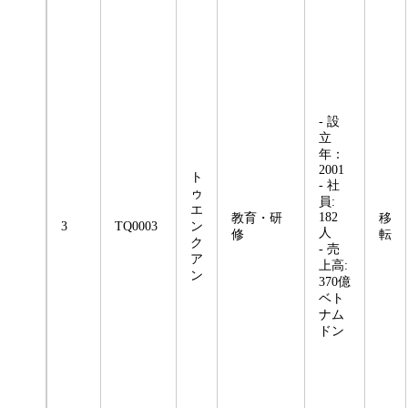
- 設
立
年：
2001
ト
- 社
ゥ
員:
エ
182
教育・研
移
3
TQ0003
ン
人
修
転
ク
- 売
ア
上高:
ン
370億
ベト
ナム
ドン