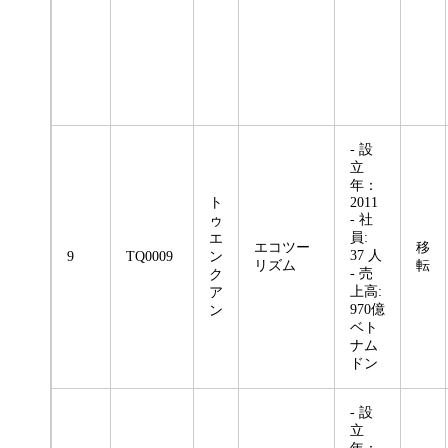
- 設
立
年：
ト
2011
- 社
ゥ
員:
エ
エコツー
移
37 人
9
TQ0009
ン
リズム
転
- 売
ク
上高:
ア
970億
ン
ベト
ナム
ドン
- 設
立