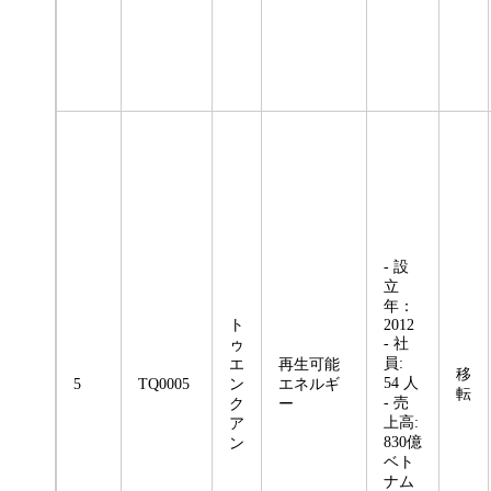
- 設
立
年：
ト
2012
- 社
ゥ
員:
エ
再生可能
移
54 人
5
TQ0005
ン
エネルギ
転
- 売
ク
ー
上高:
ア
830億
ン
ベト
ナム