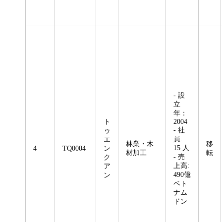
- 設
立
年：
ト
2004
- 社
ゥ
員:
エ
林業・木
移
15 人
4
TQ0004
ン
材加工
転
- 売
ク
上高:
ア
490億
ン
ベト
ナム
ドン