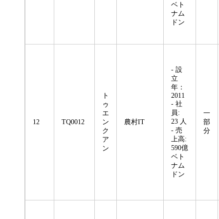
ベト
ナム
ドン
- 設
立
年：
ト
2011
- 社
ゥ
員:
エ
一
23 人
12
TQ0012
ン
農村IT
部
- 売
ク
分
上高:
ア
590億
ン
ベト
ナム
ドン