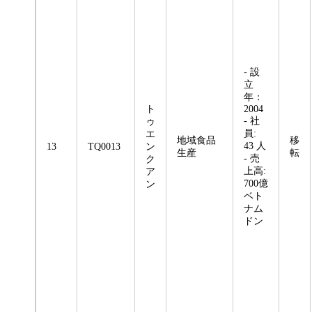
- 設
立
年：
ト
2004
- 社
ゥ
員:
エ
地域食品
移
43 人
13
TQ0013
ン
生産
転
- 売
ク
上高:
ア
700億
ン
ベト
ナム
ドン