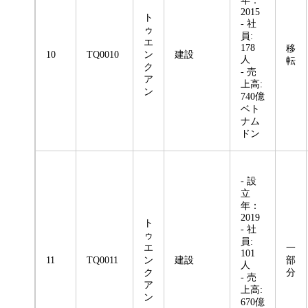
年：
2015
ト
- 社
ゥ
員:
エ
178
移
10
TQ0010
ン
建設
人
転
ク
- 売
ア
上高:
ン
740億
ベト
ナム
ドン
- 設
立
年：
2019
ト
- 社
ゥ
員:
エ
一
101
11
TQ0011
ン
建設
部
人
ク
分
- 売
ア
上高:
ン
670億