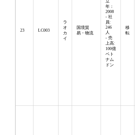
立
年：
2008
- 社
ラ
員:
246
オ
国境貿
移
23
LC003
人
カ
易・物流
転
- 売
イ
上高:
100億
ベト
ナム
ドン