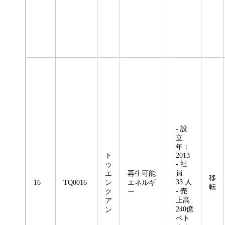
- 設
立
年：
ト
2013
- 社
ゥ
員:
エ
再生可能
移
33 人
16
TQ0016
ン
エネルギ
転
- 売
ク
ー
上高:
ア
240億
ン
ベト