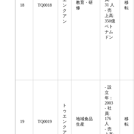
教育・研
移
31 人
18
TQ0018
ン
修
転
- 売
ク
上高:
ア
350億
ン
ベト
ナム
ドン
- 設
立
年：
2003
ト
- 社
ゥ
員:
エ
176
地域食品
移
19
TQ0019
ン
人
生産
転
ク
- 売
ア