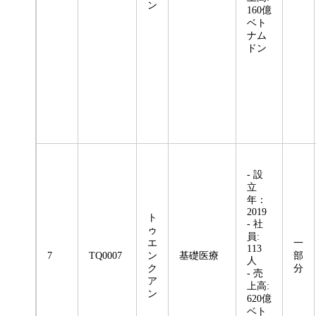
ン
160億
ベト
ナム
ドン
- 設
立
年：
2019
ト
- 社
ゥ
員:
エ
一
113
7
TQ0007
ン
基礎医療
部
人
ク
分
- 売
ア
上高:
ン
620億
ベト