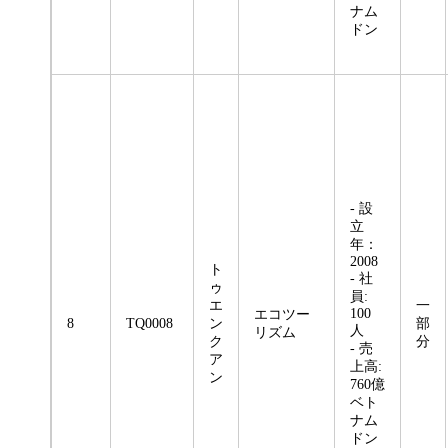
ナム
ドン
- 設
立
年：
2008
ト
- 社
ゥ
員:
エ
一
100
エコツー
8
TQ0008
ン
部
人
リズム
ク
分
- 売
ア
上高:
ン
760億
ベト
ナム
ドン