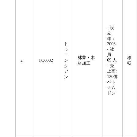
- 設
立
年：
ト
2003
- 社
ゥ
員:
エ
林業・木
移
69 人
2
TQ0002
ン
材加工
転
- 売
ク
上高:
ア
120億
ン
ベト
ナム
ドン