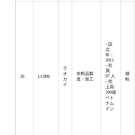
- 設
立
年：
2011
- 社
ラ
員:
オ
衣料品製
移
97 人
26
LC006
カ
造・加工
転
- 売
イ
上高:
200億
ベト
ナム
ドン