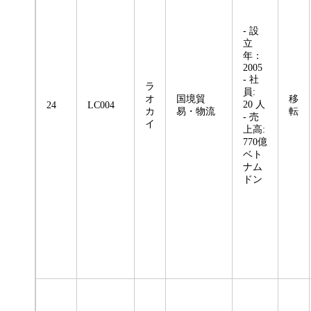
- 設
立
年：
2005
- 社
ラ
員:
オ
国境貿
移
20 人
24
LC004
カ
易・物流
転
- 売
イ
上高:
770億
ベト
ナム
ドン