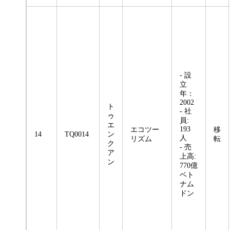
- 設
立
年：
2002
ト
- 社
ゥ
員:
エ
193
エコツー
移
14
TQ0014
ン
人
リズム
転
ク
- 売
ア
上高:
ン
770億
ベト
ナム
ドン