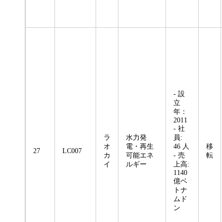
- 設
立
年：
2011
- 社
ラ
水力発
員:
オ
電・再生
46 人
移
27
LC007
カ
可能エネ
- 売
転
イ
ルギー
上高:
1140
億ベ
トナ
ムド
ン