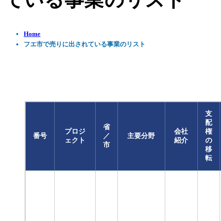
ている事業のリスト
Home
フエ市で売りに出されている事業のリスト
支
配
省
プロジ
会社
権
番号
／
主要分野
ェクト
紹介
の
市
移
転