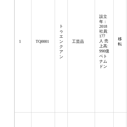
設立
年：
ト
2018
ゥ
社員:
177
エ
移
人 売
1
TQ0001
ン
工芸品
転
上高:
ク
990億
ア
ベト
ン
ナム
ドン