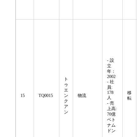
- 設
立
年：
2002
ト
- 社
ゥ
員:
エ
178
移
15
TQ0015
ン
物流
人
転
ク
- 売
ア
上高:
ン
70億
ベト
ナム
ドン