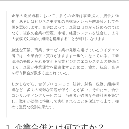
企業の発展過程において、多くの企業は事業拡大、競争力強
化、あるいはビジネスモデルの再構築といった解決策として合
併を選択します。合併によって、企業はゼロから始めるのでは
なく、複数の企業の資源、市場、経営システムを統合し、より
大規模で効率的な組織を構築することが可能になります。
急速な工業、商業、サービス業の発展を遂げているタイグエン
省では、企業合併・買収がますます一般的になっている。工業
団地の発展とそれを支える産業ビジネスエコシステムの整備に
より、企業が事業運営を最適化するために、協力、統合、合併
を行う機会が数多く生まれている。
しかしながら、合併プロセスには、法律、財務、税務、組織構
造など、多くの複雑な問題が伴うことが多い。そのため、合併
コンサルティングサービスは、当事者が適切な合併計画を策定
し、取引が法律に準拠して実行されることを保証する上で、極
めて重要な役割を果たす。
1. 企業合併とは何ですか？