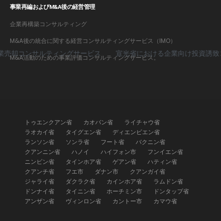
事業再編およびM&A後の経営管理
企業再構築コンサルティング
M&A後の統合に関する経営コンサルティングサービス（IMO）
コンサルティングサービス
宣光省における企業向け投資誘致コン
M&A活動のための事業評価コンサルティングサービス。
トゥエンクアン省
カオバン省
ライチャウ省
ラオカイ省
タイグエン省
ディエンビエン省
ランソン省
ソンラ省
フート省
バクニン省
クアンニン省
ハノイ
ハイフォン市
フンイエン省
ニンビン省
タインホア省
ゲアン省
ハティン省
クアンチ省
フエ市
ダナン市
クアンガイ省
ジャライ省
ダクラク省
カインホア省
ラムドン省
ドンナイ省
タイニン省
ホーチミン市
ドンタップ省
アンザン省
ヴィンロン省
カントー市
カマウ省