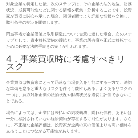
対象企業を特定した後、次のステップは、その企業の法的地位、財務
状況、成長可能性などに関する情報を収集・分析することです。投資
家が買収に関心を示した場合、関係者間でより詳細な情報を交換し、
取引条件の交渉を開始します。
両当事者が企業価値と取引構造について合意に達した場合、次のステ
ップとして、資本移転契約の締結と、事業の所有権を正式に移転する
ために必要な法的手続きの完了が行われます。
4．事業買収時に考慮すべきリ
スク
企業買収は投資家にとって迅速な市場参入を可能にする一方で、適切
な準備を怠ると重大なリスクを伴う可能性もある。よくあるリスクの
一つは、買収対象企業の法的状況や財務状況を適切に評価できないこ
とである。
場合によっては、企業には未払いの納税義務、隠れた債務、あるいは
十分に検討されていない経済契約が存在する可能性があります。さら
に、不正確な企業評価は、投資家が企業の真の価値よりも高い価格を
支払うことにつながる可能性があります。