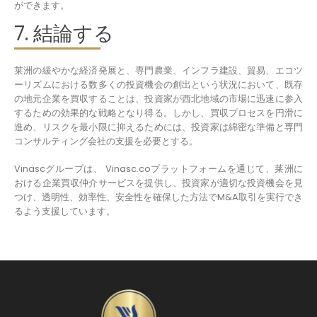
ができます。
7. 結論する
莱洲の緩やかな経済発展と、専門農業、インフラ建設、貿易、エコツ
ーリズムにおける数多くの投資機会の創出という状況において、既存
の地元企業を買収することは、投資家が西北地域の市場に迅速に参入
するための効果的な戦略となり得る。しかし、買収プロセスを円滑に
進め、リスクを最小限に抑えるためには、投資家は綿密な準備と専門
コンサルティング会社の支援を必要とする。
Vinascグループは、 Vinasc.coプラットフォームを通じて、莱洲に
おける企業買収仲介サービスを提供し、投資家が適切な投資機会を見
つけ、透明性、効率性、安全性を確保した方法でM&A取引を実行でき
るよう支援しています。