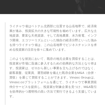
ライチャウ省はベトナム北西部に位置する山岳地帯で、経済発
展が進み、投資拡大の大きな可能性を秘めています。広大な土
地資源、豊富な天然資源、そして高地農業、水力発電、インフ
ラ開発、エコツーリズムといった独自の経済分野といった強み
を持つライチャウ省は、この山岳地帯でビジネスチャンスを求
める投資家の注目を徐々に集めています。
このような状況において、既存の地元企業を買収することは、
投資家が市場に迅速に参入するための効果的な方法となり得ま
す。投資家は、ゼロから新しい事業を立ち上げるのではなく、
顧客基盤、従業員、運営経験を備えた既存企業をM&A（合併・
買収）を通じて買収することができます。Vinasc Groupは、
Vinasc.coプラットフォームを通じて、ライチャウで事業買収
仲介サービスを提供し、投資家が対象企業を見つけ、M&A取引
を効率的かつ透明性の高い方法で実行できるよう支援していま
す。