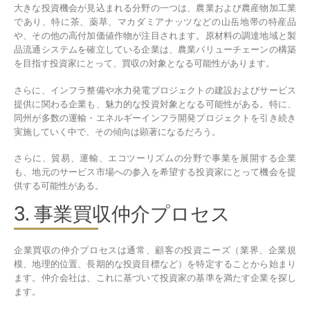
大きな投資機会が見込まれる分野の一つは、農業および農産物加工業
であり、特に茶、薬草、マカダミアナッツなどの山岳地帯の特産品
や、その他の高付加価値作物が注目されます。原材料の調達地域と製
品流通システムを確立している企業は、農業バリューチェーンの構築
を目指す投資家にとって、買収の対象となる可能性があります。
さらに、インフラ整備や水力発電プロジェクトの建設およびサービス
提供に関わる企業も、魅力的な投資対象となる可能性がある。特に、
同州が多数の運輸・エネルギーインフラ開発プロジェクトを引き続き
実施していく中で、その傾向は顕著になるだろう。
さらに、貿易、運輸、エコツーリズムの分野で事業を展開する企業
も、地元のサービス市場への参入を希望する投資家にとって機会を提
供する可能性がある。
3. 事業買収仲介プロセス
企業買収の仲介プロセスは通常、顧客の投資ニーズ（業界、企業規
模、地理的位置、長期的な投資目標など）を特定することから始まり
ます。仲介会社は、これに基づいて投資家の基準を満たす企業を探し
ます。