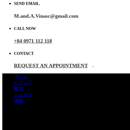
SEND EMAIL.
M.and.A.Vinasc@gmail.com
CALL NOW
+84 0971 112 118
CONTACT
REQUEST AN APPOINTMENT
→
ホーム
について
解決
ニュース
接触