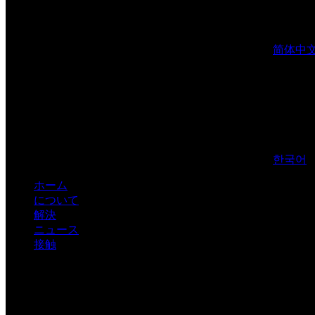
简体中
한국어
ホーム
について
解決
ニュース
接触