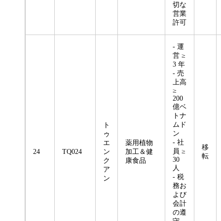
切な
営業
許可
- 運
営 ≥
3 年
- 売
上高
≥
200
億ベ
トナ
ムド
ト
ン
ゥ
- 社
エ
薬用植物
移
員 ≥
24
TQ024
ン
加工＆健
転
30
ク
康食品
人
ア
- 税
ン
務お
よび
会計
の遵