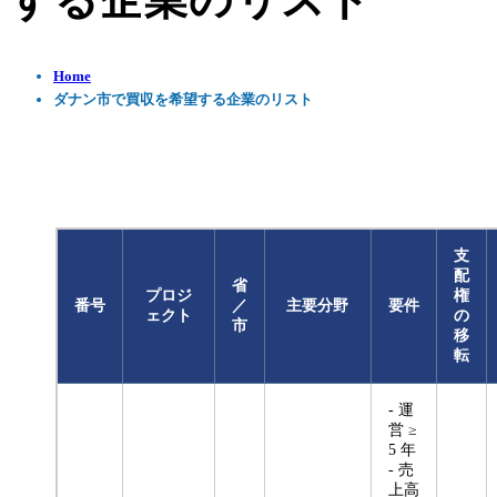
する企業のリスト
Home
ダナン市で買収を希望する企業のリスト
支
配
省
プロジ
権
番号
／
主要分野
要件
ェクト
の
市
移
転
- 運
営 ≥
5 年
- 売
上高