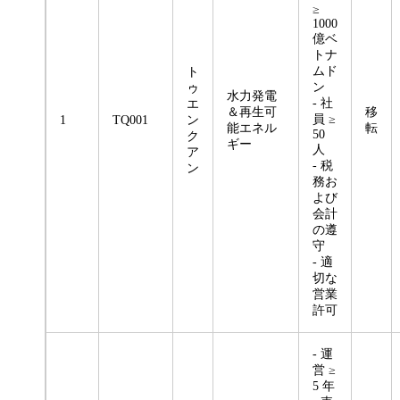
≥
1000
億ベ
トナ
ムド
ト
ン
ゥ
水力発電
- 社
エ
＆再生可
移
員 ≥
1
TQ001
ン
能エネル
転
50
ク
ギー
人
ア
- 税
ン
務お
よび
会計
の遵
守
- 適
切な
営業
許可
- 運
営 ≥
5 年