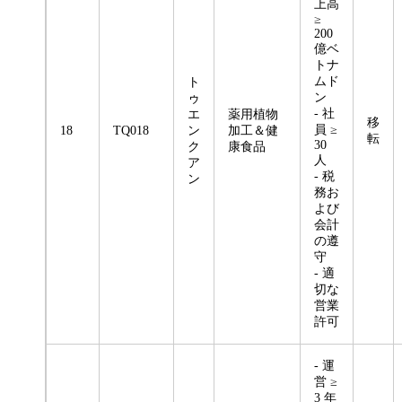
上高
≥
200
億ベ
トナ
ムド
ト
ン
ゥ
- 社
エ
薬用植物
移
員 ≥
18
TQ018
ン
加工＆健
転
30
ク
康食品
人
ア
- 税
ン
務お
よび
会計
の遵
守
- 適
切な
営業
許可
- 運
営 ≥
3 年