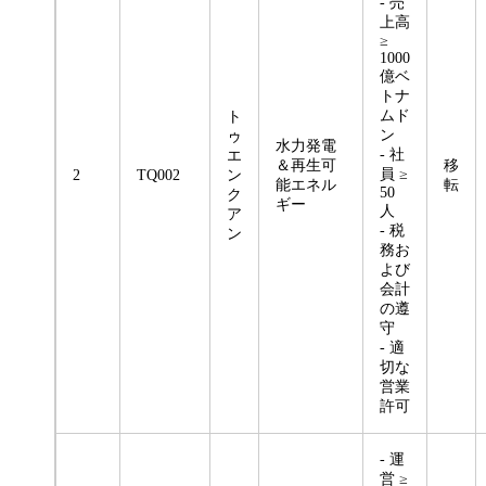
- 売
上高
≥
1000
億ベ
トナ
ムド
ト
ン
ゥ
水力発電
- 社
エ
＆再生可
移
員 ≥
2
TQ002
ン
能エネル
転
50
ク
ギー
人
ア
- 税
ン
務お
よび
会計
の遵
守
- 適
切な
営業
許可
- 運
営 ≥