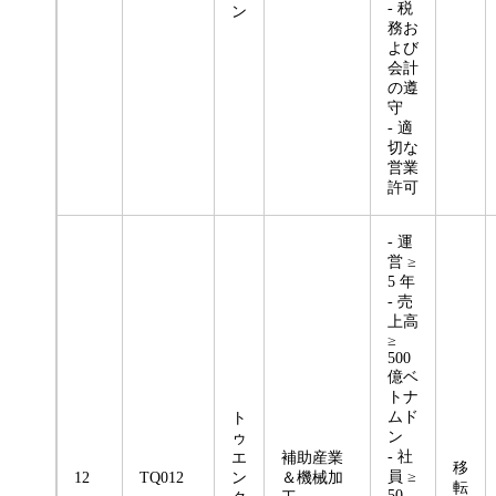
- 税
ン
務お
よび
会計
の遵
守
- 適
切な
営業
許可
- 運
営 ≥
5 年
- 売
上高
≥
500
億ベ
トナ
ムド
ト
ン
ゥ
- 社
エ
補助産業
移
員 ≥
12
TQ012
ン
＆機械加
転
50