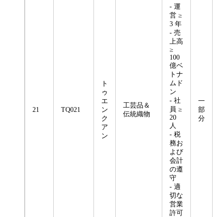
- 運
営 ≥
3 年
- 売
上高
≥
100
億ベ
トナ
ムド
ト
ン
ゥ
- 社
エ
一
工芸品＆
員 ≥
21
TQ021
ン
部
伝統織物
20
ク
分
人
ア
- 税
ン
務お
よび
会計
の遵
守
- 適
切な
営業
許可