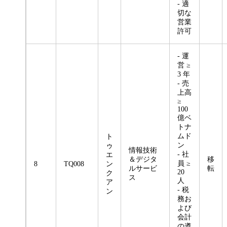
- 適
切な
営業
許可
- 運
営 ≥
3 年
- 売
上高
≥
100
億ベ
トナ
ムド
ト
ン
ゥ
情報技術
- 社
エ
＆デジタ
移
員 ≥
8
TQ008
ン
ルサービ
転
20
ク
ス
人
ア
- 税
ン
務お
よび
会計
の遵