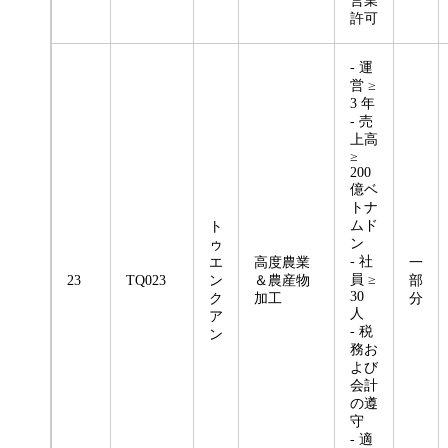
営業
許可
- 運
営 ≥
3 年
- 売
上高
≥
200
億ベ
トナ
ムド
ト
ン
ゥ
- 社
エ
高度農業
一
員 ≥
23
TQ023
ン
＆農産物
部
30
ク
加工
分
人
ア
- 税
ン
務お
よび
会計
の遵
守
- 適