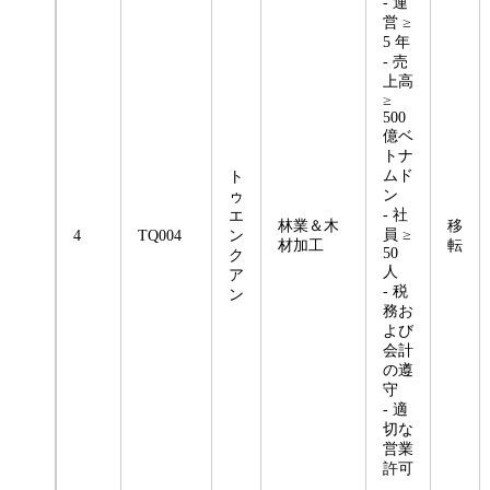
- 運
営 ≥
5 年
- 売
上高
≥
500
億ベ
トナ
ムド
ト
ン
ゥ
- 社
エ
林業＆木
移
員 ≥
4
TQ004
ン
材加工
転
50
ク
人
ア
- 税
ン
務お
よび
会計
の遵
守
- 適
切な
営業
許可