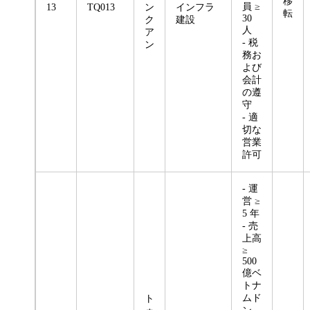
移
員 ≥
13
TQ013
ン
インフラ
転
30
ク
建設
人
ア
- 税
ン
務お
よび
会計
の遵
守
- 適
切な
営業
許可
- 運
営 ≥
5 年
- 売
上高
≥
500
億ベ
トナ
ムド
ト