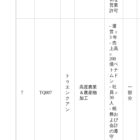
営業
許可
- 運
営 ≥
3 年
- 売
上高
≥
200
億ベ
トナ
ムド
ト
ン
ゥ
- 社
エ
高度農業
一
員 ≥
7
TQ007
ン
＆農産物
部
30
ク
加工
分
人
ア
- 税
ン
務お
よび
会計
の遵
守