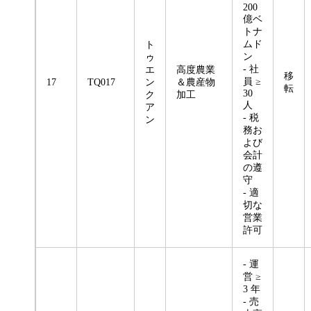
200
億ベ
トナ
ムド
ト
ン
ゥ
- 社
エ
高度農業
移
員 ≥
17
TQ017
ン
＆農産物
転
30
ク
加工
人
ア
- 税
ン
務お
よび
会計
の遵
守
- 適
切な
営業
許可
- 運
営 ≥
3 年
- 売