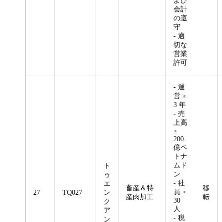
よび
会計
の遵
守
- 適
切な
営業
許可
- 運
営 ≥
3 年
- 売
上高
≥
200
億ベ
トナ
ムド
ト
ン
ゥ
- 社
エ
畜産＆特
移
員 ≥
27
TQ027
ン
産肉加工
転
30
ク
人
ア
- 税
ン