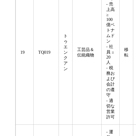
- 売
上高
≥
100
億ベ
トナ
ムド
ト
ン
ゥ
- 社
エ
工芸品＆
移
員 ≥
19
TQ019
ン
伝統織物
転
20
ク
人
ア
- 税
ン
務お
よび
会計
の遵
守
- 適
切な
営業
許可
- 運