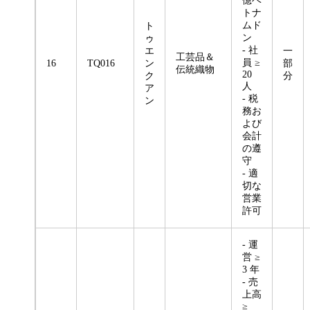
億ベ
トナ
ムド
ト
ン
ゥ
- 社
エ
一
工芸品＆
員 ≥
16
TQ016
ン
部
伝統織物
20
ク
分
人
ア
- 税
ン
務お
よび
会計
の遵
守
- 適
切な
営業
許可
- 運
営 ≥
3 年
- 売
上高
≥