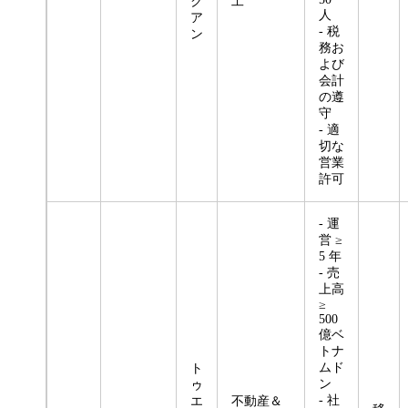
ク
工
人
ア
- 税
ン
務お
よび
会計
の遵
守
- 適
切な
営業
許可
- 運
営 ≥
5 年
- 売
上高
≥
500
億ベ
トナ
ムド
ト
ン
ゥ
- 社
エ
不動産＆