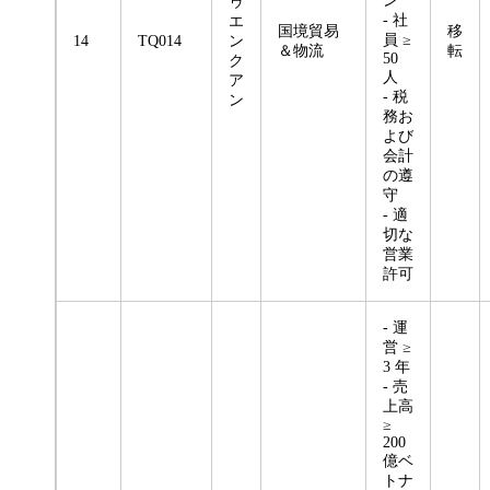
ン
ゥ
- 社
エ
国境貿易
移
員 ≥
14
TQ014
ン
＆物流
転
50
ク
人
ア
- 税
ン
務お
よび
会計
の遵
守
- 適
切な
営業
許可
- 運
営 ≥
3 年
- 売
上高
≥
200
億ベ
トナ