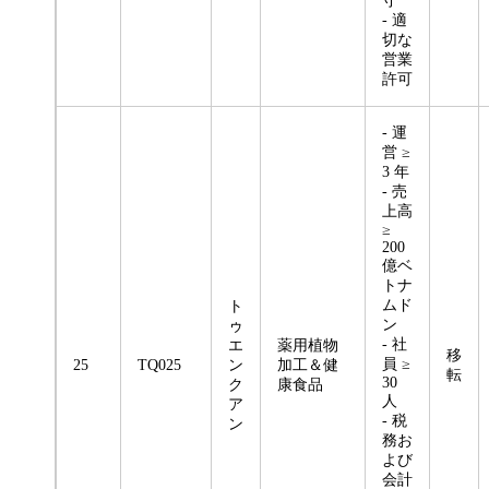
守
- 適
切な
営業
許可
- 運
営 ≥
3 年
- 売
上高
≥
200
億ベ
トナ
ムド
ト
ン
ゥ
- 社
エ
薬用植物
移
員 ≥
25
TQ025
ン
加工＆健
転
30
ク
康食品
人
ア
- 税
ン
務お
よび
会計