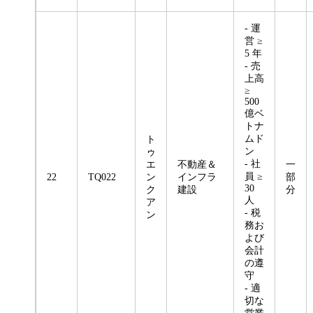
- 運
営 ≥
5 年
- 売
上高
≥
500
億ベ
トナ
ムド
ト
ン
ゥ
- 社
エ
不動産＆
一
員 ≥
22
TQ022
ン
インフラ
部
30
ク
建設
分
人
ア
- 税
ン
務お
よび
会計
の遵
守
- 適
切な