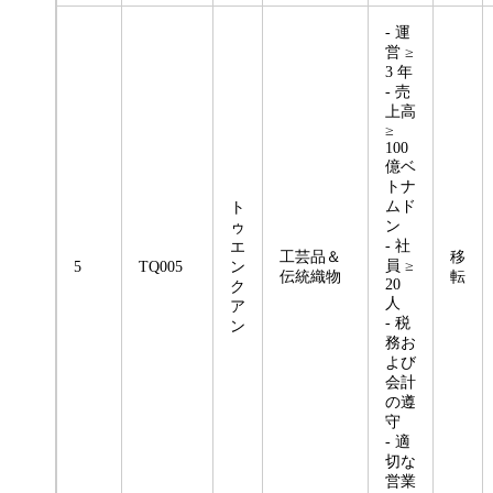
- 運
営 ≥
3 年
- 売
上高
≥
100
億ベ
トナ
ムド
ト
ン
ゥ
- 社
エ
工芸品＆
移
員 ≥
5
TQ005
ン
伝統織物
転
20
ク
人
ア
- 税
ン
務お
よび
会計
の遵
守
- 適
切な
営業