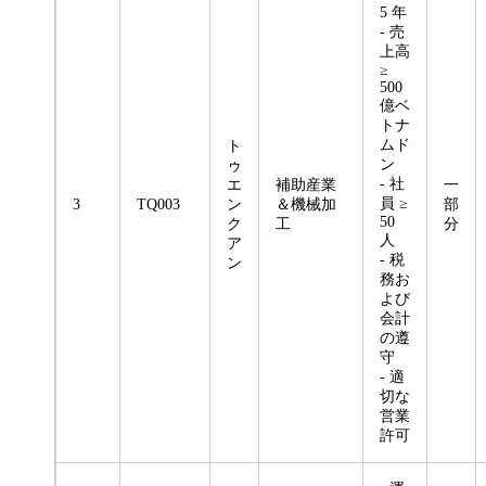
5 年
- 売
上高
≥
500
億ベ
トナ
ムド
ト
ン
ゥ
- 社
エ
補助産業
一
員 ≥
3
TQ003
ン
＆機械加
部
50
ク
工
分
人
ア
- 税
ン
務お
よび
会計
の遵
守
- 適
切な
営業
許可