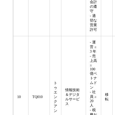
会計
の遵
守
- 適
切な
営業
許可
- 運
営 ≥
3 年
- 売
上高
≥
100
億ベ
トナ
ムド
ト
ン
ゥ
情報技術
- 社
エ
＆デジタ
移
員 ≥
10
TQ010
ン
ルサービ
転
20
ク
ス
人
ア
- 税
ン
務お