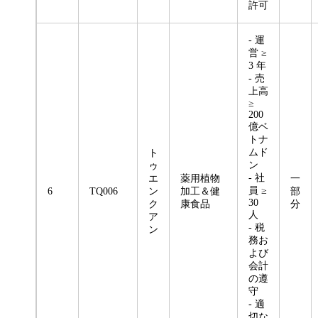
許可
- 運
営 ≥
3 年
- 売
上高
≥
200
億ベ
トナ
ムド
ト
ン
ゥ
- 社
エ
薬用植物
一
員 ≥
6
TQ006
ン
加工＆健
部
30
ク
康食品
分
人
ア
- 税
ン
務お
よび
会計
の遵
守
- 適
切な