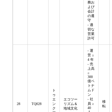
務お
よび
会計
の遵
守
- 適
切な
営業
許可
- 運
営 ≥
4 年
- 売
上高
≥
300
億ベ
トナ
ムド
ト
ン
ゥ
- 社
エ
エコツー
移
員 ≥
28
TQ028
ン
リズム＆
転
40
ク
地域文化