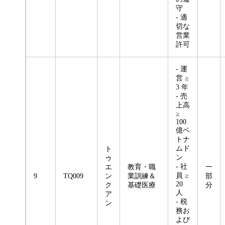
守
- 適
切な
営業
許可
- 運
営 ≥
3 年
- 売
上高
≥
100
億ベ
トナ
ムド
ト
ン
ゥ
- 社
エ
教育・職
一
員 ≥
9
TQ009
ン
業訓練＆
部
20
ク
基礎医療
分
人
ア
- 税
ン
務お
よび