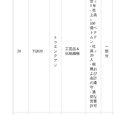
営 ≥
3 年
- 売
上高
≥
100
億ベ
トナ
ムド
ト
ン
ゥ
- 社
エ
一
工芸品＆
員 ≥
20
TQ020
ン
部
伝統織物
20
ク
分
人
ア
- 税
ン
務お
よび
会計
の遵
守
- 適
切な
営業
許可