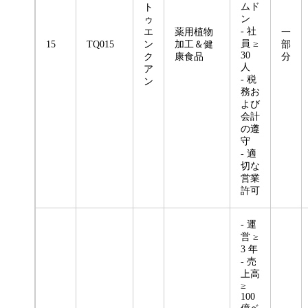
ムド
ト
ン
ゥ
- 社
エ
薬用植物
一
員 ≥
15
TQ015
ン
加工＆健
部
30
ク
康食品
分
人
ア
- 税
ン
務お
よび
会計
の遵
守
- 適
切な
営業
許可
- 運
営 ≥
3 年
- 売
上高
≥
100