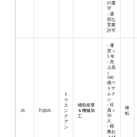
の遵
守
- 適
切な
営業
許可
- 運
営 ≥
5 年
- 売
上高
≥
500
億ベ
トナ
ムド
ト
ン
ゥ
- 社
エ
補助産業
移
員 ≥
26
TQ026
ン
＆機械加
転
50
ク
工
人
ア
- 税
ン
務お