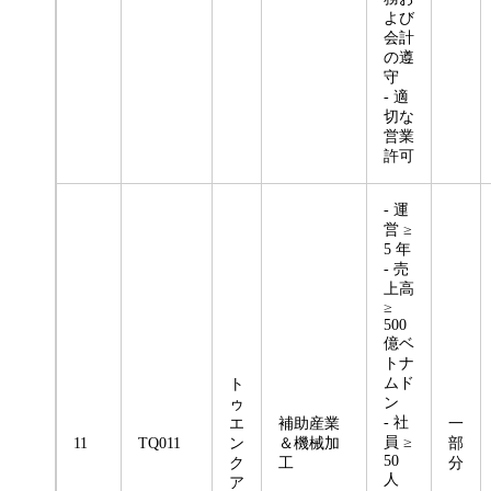
よび
会計
の遵
守
- 適
切な
営業
許可
- 運
営 ≥
5 年
- 売
上高
≥
500
億ベ
トナ
ムド
ト
ン
ゥ
- 社
エ
補助産業
一
員 ≥
11
TQ011
ン
＆機械加
部
50
ク
工
分
人
ア