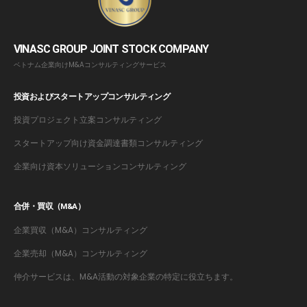
VINASC GROUP JOINT STOCK COMPANY
ベトナム企業向けM&Aコンサルティングサービス
投資およびスタートアップコンサルティング
投資プロジェクト立案コンサルティング
スタートアップ向け資金調達書類コンサルティング
企業向け資本ソリューションコンサルティング
合併・買収（M&A）
企業買収（M&A）コンサルティング
企業売却（M&A）コンサルティング
仲介サービスは、M&A活動の対象企業の特定に役立ちます。