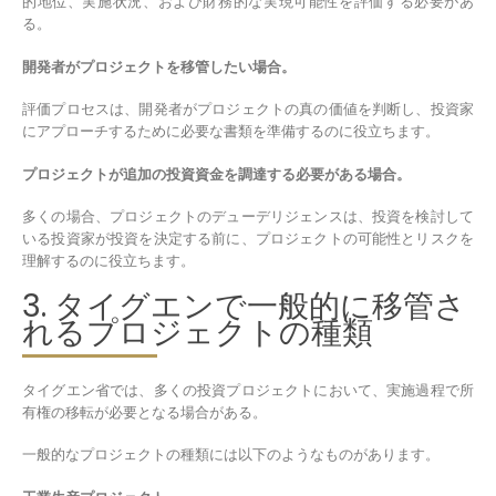
的地位、実施状況、および財務的な実現可能性を評価する必要があ
る。
開発者がプロジェクトを移管したい場合。
評価プロセスは、開発者がプロジェクトの真の価値を判断し、投資家
にアプローチするために必要な書類を準備するのに役立ちます。
プロジェクトが追加の投資資金を調達する必要がある場合。
多くの場合、プロジェクトのデューデリジェンスは、投資を検討して
いる投資家が投資を決定する前に、プロジェクトの可能性とリスクを
理解するのに役立ちます。
3. タイグエンで一般的に移管さ
れるプロジェクトの種類
タイグエン省では、多くの投資プロジェクトにおいて、実施過程で所
有権の移転が必要となる場合がある。
一般的なプロジェクトの種類には以下のようなものがあります。