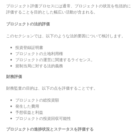
プロジェクト評価プロセスには通常、プロジェクトの状況を包括的に
評価することを目的とした幅広い活動が含まれる。
プロジェクトの法的評価
このセクションでは、以下のような法的要因について検討します。
投資登録証明書
プロジェクトの土地利用権
プロジェクトの運営に関連するライセンス。
規制当局に対する法的義務
財務評価
財務監査の目的は、以下の点を評価することです。
プロジェクトの総投資額
発生した費用
予想収益と利益
プロジェクトの投資回収可能性
プロジェクトの進捗状況とステータスを評価する