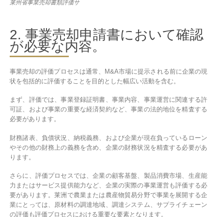
莱州省事業売却書類評価サ
2. 事業売却申請書において確認
が必要な内容。
事業売却の評価プロセスは通常、M&A市場に提示される前に企業の現
状を包括的に評価することを目的とした幅広い活動を含む。
まず、評価では、事業登録証明書、事業内容、事業運営に関連する許
可証、および事業の重要な経済契約など、事業の法的地位を精査する
必要があります。
財務諸表、負債状況、納税義務、および企業が現在負っているローン
やその他の財務上の義務を含め、企業の財務状況を精査する必要があ
ります。
さらに、評価プロセスでは、企業の顧客基盤、製品消費市場、生産能
力またはサービス提供能力など、企業の実際の事業運営も評価する必
要があります。莱洲で農業または農産物貿易分野で事業を展開する企
業にとっては、原材料の調達地域、調達システム、サプライチェーン
の評価も評価プロセスにおける重要な要素となります。