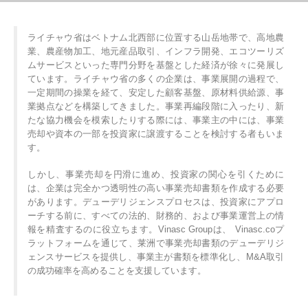
ライチャウ省はベトナム北西部に位置する山岳地帯で、高地農
業、農産物加工、地元産品取引、インフラ開発、エコツーリズ
ムサービスといった専門分野を基盤とした経済が徐々に発展し
ています。ライチャウ省の多くの企業は、事業展開の過程で、
一定期間の操業を経て、安定した顧客基盤、原材料供給源、事
業拠点などを構築してきました。事業再編段階に入ったり、新
たな協力機会を模索したりする際には、事業主の中には、事業
売却や資本の一部を投資家に譲渡することを検討する者もいま
す。
しかし、事業売却を円滑に進め、投資家の関心を引くために
は、企業は完全かつ透明性の高い事業売却書類を作成する必要
があります。デューデリジェンスプロセスは、投資家にアプロ
ーチする前に、すべての法的、財務的、および事業運営上の情
報を精査するのに役立ちます。Vinasc Groupは、 Vinasc.coプ
ラットフォームを通じて、莱洲で事業売却書類のデューデリジ
ェンスサービスを提供し、事業主が書類を標準化し、M&A取引
の成功確率を高めることを支援しています。