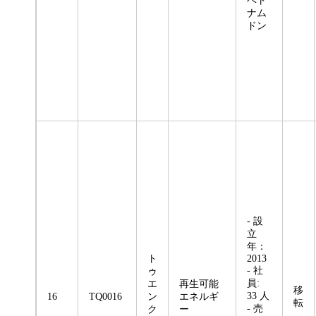
ベト
ナム
ドン
- 設
立
年：
ト
2013
- 社
ゥ
員:
エ
再生可能
移
33 人
16
TQ0016
ン
エネルギ
転
- 売
ク
ー