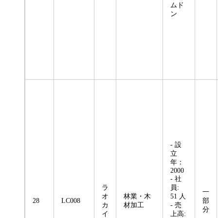
ムド
ン
- 設
立
年：
2000
- 社
ラ
員:
一
オ
林業・木
51 人
28
LC008
部
カ
材加工
- 売
分
イ
上高: