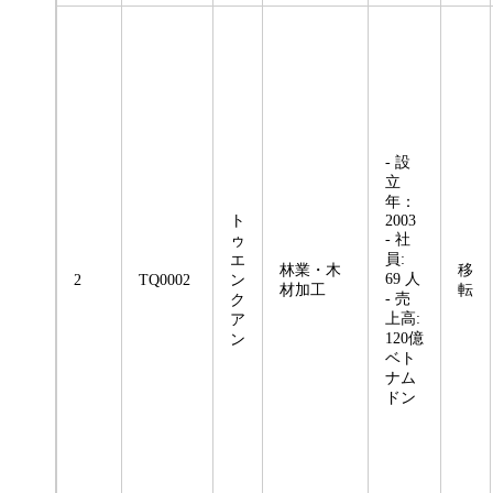
- 設
立
年：
ト
2003
- 社
ゥ
員:
エ
林業・木
移
69 人
2
TQ0002
ン
材加工
転
- 売
ク
上高:
ア
120億
ン
ベト
ナム
ドン