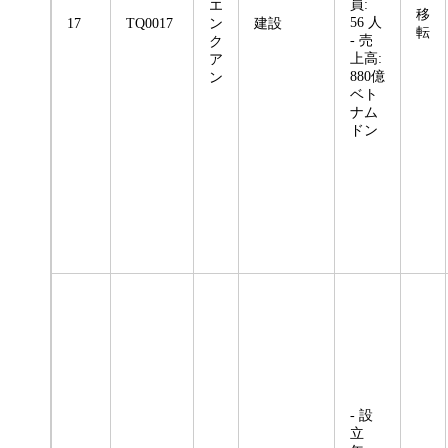
員:
エ
移
56 人
17
TQ0017
ン
建設
転
- 売
ク
上高:
ア
880億
ン
ベト
ナム
ドン
- 設
立