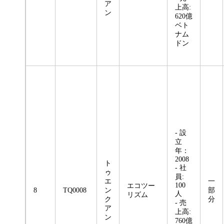
ア
上高:
ン
620億
ベト
ナム
ドン
- 設
立
年：
2008
ト
- 社
ゥ
員:
エ
一
100
エコツー
8
TQ0008
ン
部
人
リズム
ク
分
- 売
ア
上高:
ン
760億