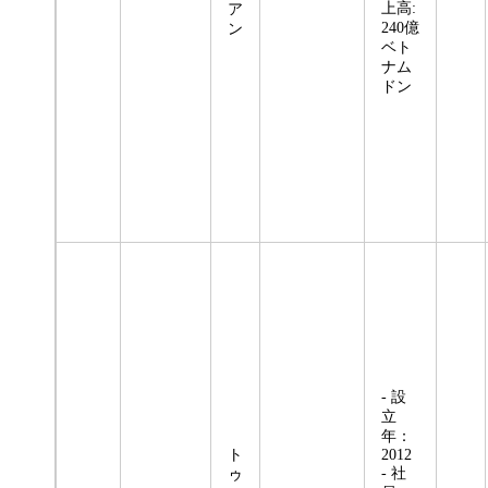
上高:
ア
240億
ン
ベト
ナム
ドン
- 設
立
年：
ト
2012
- 社
ゥ