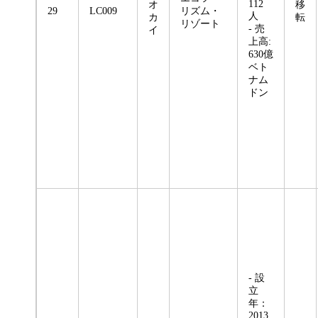
112
オ
移
29
LC009
リズム・
人
カ
転
リゾート
- 売
イ
上高:
630億
ベト
ナム
ドン
- 設
立
年：
2013