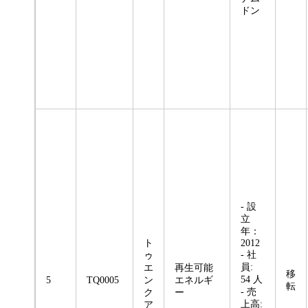
ドン
- 設
立
年：
ト
2012
- 社
ゥ
員:
エ
再生可能
移
54 人
5
TQ0005
ン
エネルギ
転
- 売
ク
ー
上高:
ア