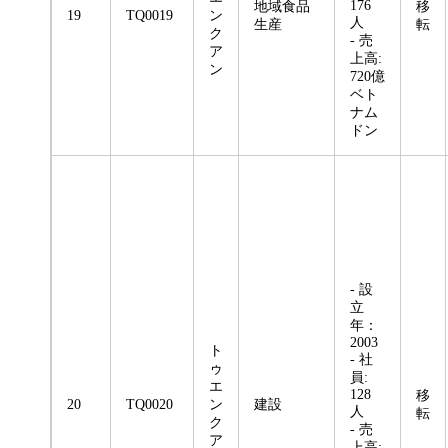
176
地域食品
移
19
TQ0019
ン
人
生産
転
ク
- 売
ア
上高:
ン
720億
ベト
ナム
ドン
- 設
立
年：
2003
ト
- 社
ゥ
員:
エ
128
移
20
TQ0020
ン
建設
人
転
ク
- 売
ア
上高: