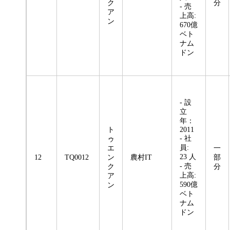
ク
分
- 売
ア
上高:
ン
670億
ベト
ナム
ドン
- 設
立
年：
ト
2011
- 社
ゥ
員:
エ
一
23 人
12
TQ0012
ン
農村IT
部
- 売
ク
分
上高:
ア
590億
ン
ベト
ナム
ドン