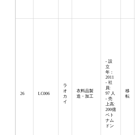
- 設
立
年：
2011
- 社
ラ
員:
オ
衣料品製
移
97 人
26
LC006
カ
造・加工
転
- 売
イ
上高:
200億
ベト
ナム
ドン