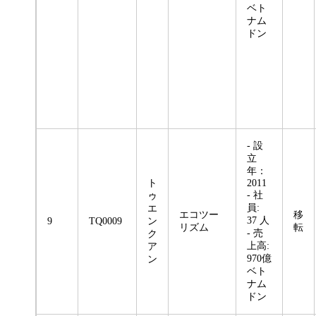
ベト
ナム
ドン
- 設
立
年：
ト
2011
- 社
ゥ
員:
エ
エコツー
移
37 人
9
TQ0009
ン
リズム
転
- 売
ク
上高:
ア
970億
ン
ベト
ナム
ドン