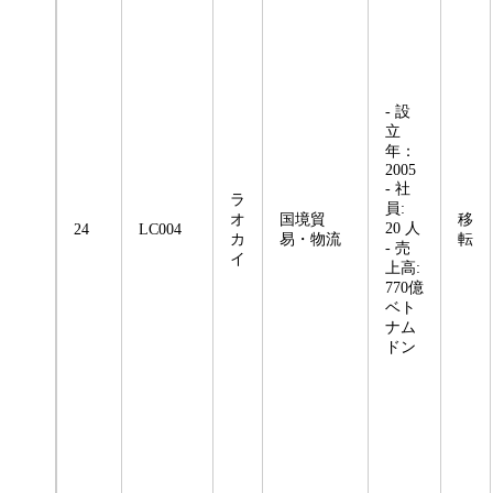
- 設
立
年：
2005
- 社
ラ
員:
オ
国境貿
移
20 人
24
LC004
カ
易・物流
転
- 売
イ
上高:
770億
ベト
ナム
ドン