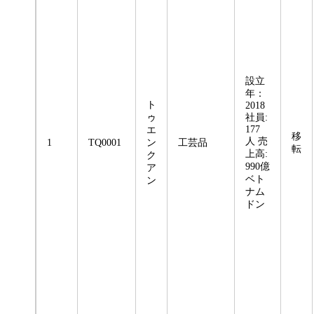
設立
年：
ト
2018
ゥ
社員:
177
エ
移
人 売
1
TQ0001
ン
工芸品
転
上高:
ク
990億
ア
ベト
ン
ナム
ドン