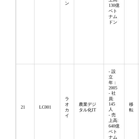
ン
130億
ベト
ナム
ドン
- 設
立
年：
2005
- 社
ラ
員:
145
オ
農業デジ
移
21
LC001
人
カ
タル化IT
転
- 売
イ
上高:
640億
ベト
ナム