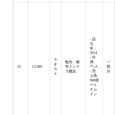
- 設
立
年：
2014
- 社
ラ
員:
観光・都
一
オ
73 人
25
LC005
市インフ
部
カ
- 売
ラ建設
分
イ
上高:
940億
ベト
ナム
ドン