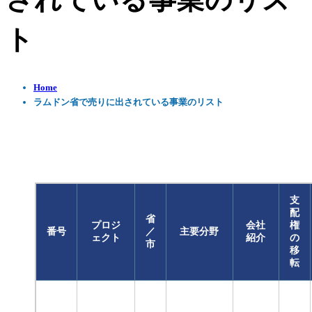
されている事業のリス
ト
Home
ラムドン省で売りに出されている事業のリスト
支
配
省
プロジ
会社
権
番号
／
主要分野
ェクト
紹介
の
市
移
転