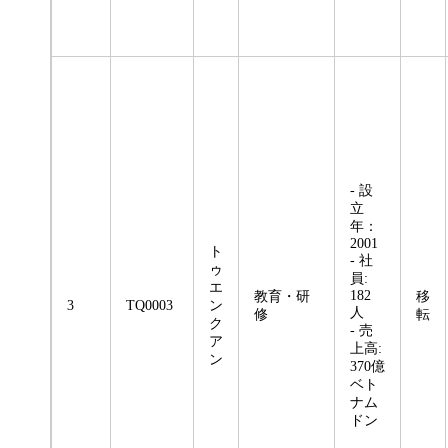
- 設
立
年：
2001
ト
- 社
ゥ
員:
エ
182
教育・研
移
3
TQ0003
ン
人
修
転
ク
- 売
ア
上高:
ン
370億
ベト
ナム
ドン