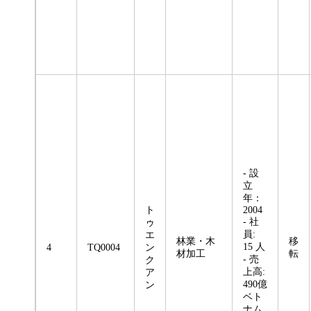
- 設
立
年：
ト
2004
- 社
ゥ
員:
エ
林業・木
移
15 人
4
TQ0004
ン
材加工
転
- 売
ク
上高:
ア
490億
ン
ベト
ナム