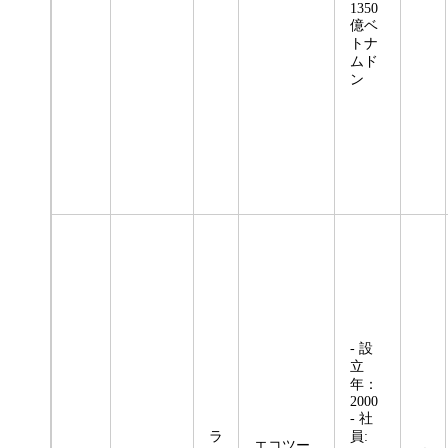
1350
億ベ
トナ
ムド
ン
- 設
立
年：
2000
- 社
ラ
員:
エコツー