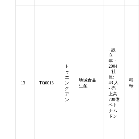
- 設
立
年：
ト
2004
- 社
ゥ
員:
エ
地域食品
移
43 人
13
TQ0013
ン
生産
転
- 売
ク
上高:
ア
700億
ン
ベト
ナム
ドン