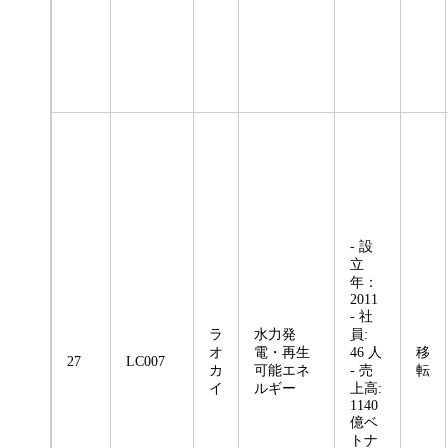
- 設
立
年：
2011
- 社
ラ
水力発
員:
オ
電・再生
46 人
移
27
LC007
カ
可能エネ
- 売
転
イ
ルギー
上高:
1140
億ベ
トナ