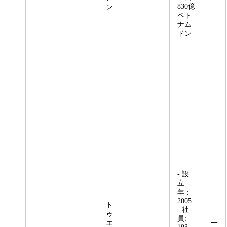
830億
ン
ベト
ナム
ドン
- 設
立
年：
2005
ト
- 社
ゥ
員:
エ
一