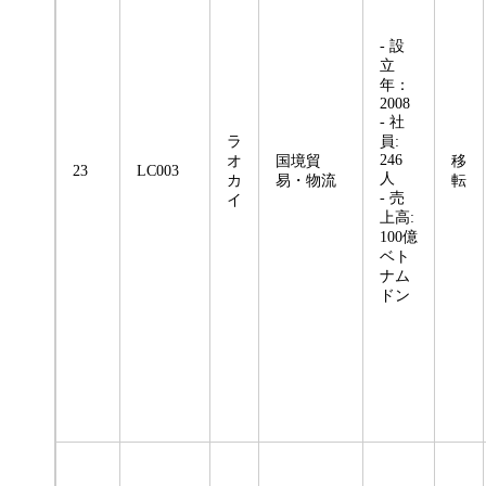
- 設
立
年：
2008
- 社
ラ
員:
246
オ
国境貿
移
23
LC003
人
カ
易・物流
転
- 売
イ
上高:
100億
ベト
ナム
ドン