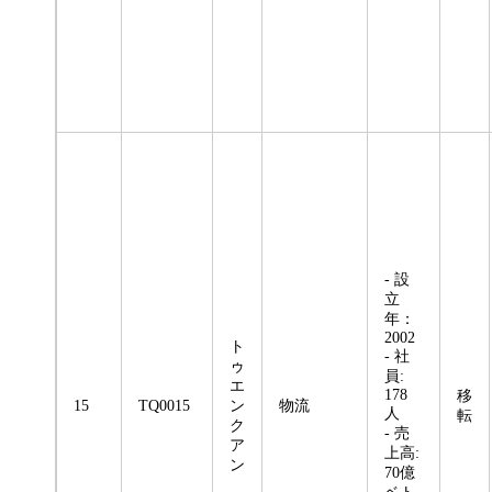
- 設
立
年：
2002
ト
- 社
ゥ
員:
エ
178
移
15
TQ0015
ン
物流
人
転
ク
- 売
ア
上高:
ン
70億