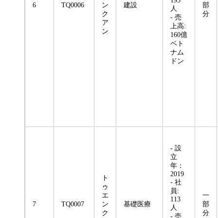
193
6
TQ0006
ン
建設
部
人
ク
分
- 売
ア
上高:
ン
160億
ベト
ナム
ドン
- 設
立
年：
2019
ト
- 社
ゥ
員:
エ
一
113
7
TQ0007
ン
基礎医療
部
人
ク
分
- 売