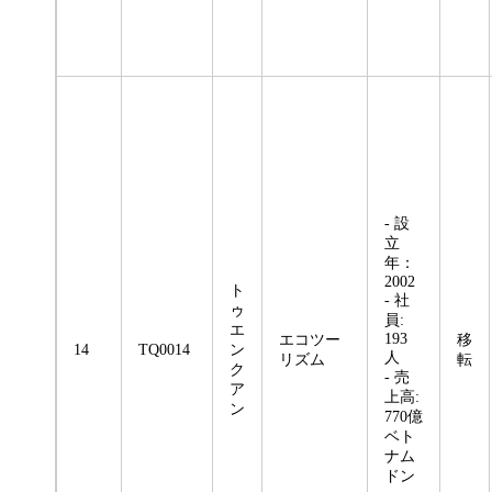
- 設
立
年：
2002
ト
- 社
ゥ
員:
エ
193
エコツー
移
14
TQ0014
ン
人
リズム
転
ク
- 売
ア
上高:
ン
770億
ベト
ナム
ドン