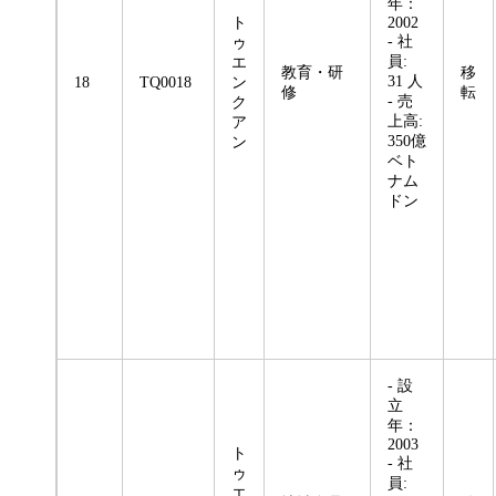
年：
ト
2002
- 社
ゥ
員:
エ
教育・研
移
31 人
18
TQ0018
ン
修
転
- 売
ク
上高:
ア
350億
ン
ベト
ナム
ドン
- 設
立
年：
2003
ト
- 社
ゥ
員:
エ