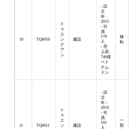
- 設
立
年：
2015
ト
- 社
ゥ
員:
エ
178
移
10
TQ0010
ン
建設
人
転
ク
- 売
ア
上高:
ン
740億
ベト
ナム
ドン
- 設
立
年：
2019
ト
- 社
ゥ
員:
エ
一
101
11
TQ0011
ン
建設
部
人