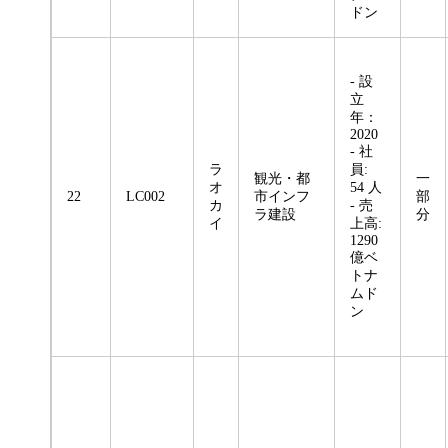
ドン
- 設
立
年：
2020
- 社
ラ
員:
観光・都
一
オ
54 人
22
LC002
市インフ
部
カ
- 売
ラ建設
分
イ
上高:
1290
億ベ
トナ
ムド
ン