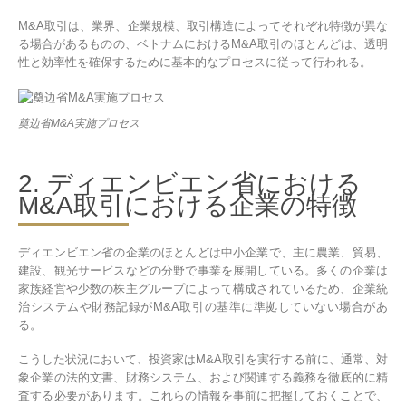
M&A取引は、業界、企業規模、取引構造によってそれぞれ特徴が異な
る場合があるものの、ベトナムにおけるM&A取引のほとんどは、透明
性と効率性を確保するために基本的なプロセスに従って行われる。
奠边省M&A実施プロセス
2. ディエンビエン省における
M&A取引における企業の特徴
ディエンビエン省の企業のほとんどは中小企業で、主に農業、貿易、
建設、観光サービスなどの分野で事業を展開している。多くの企業は
家族経営や少数の株主グループによって構成されているため、企業統
治システムや財務記録がM&A取引の基準に準拠していない場合があ
る。
こうした状況において、投資家はM&A取引を実行する前に、通常、対
象企業の法的文書、財務システム、および関連する義務を徹底的に精
査する必要があります。これらの情報を事前に把握しておくことで、