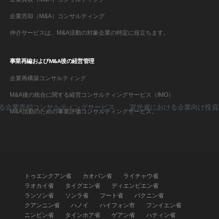
企業売却（M&A）コンサルティング
仲介サービスは、M&A活動の対象企業の特定に役立ちます。
事業再編およびM&A後の経営管理
企業再構築コンサルティング
M&A後の統合に関する経営コンサルティングサービス（IMO）
業売却コンサルティングサービス
宣光省における企業向け投資誘致
M&A活動のための事業評価コンサルティングサービス。
トゥエンクアン省
カオバン省
ライチャウ省
ラオカイ省
タイグエン省
ディエンビエン省
ランソン省
ソンラ省
フート省
バクニン省
クアンニン省
ハノイ
ハイフォン市
フンイエン省
ニンビン省
タインホア省
ゲアン省
ハティン省