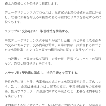
務上の義務などを包括的に精査します。
デューデリジェンスのプロセスは、投資家が企業の価値を正確に評価
し、取引に影響を与える可能性のある潜在的なリスクを特定するのに
役立ちます。
ステップ4：交渉を行い、取引構造を構築する。
事業デューデリジェンスの手続きが完了した後、両当事者は取引条件
の交渉に進みます。交渉内容は通常、企業評価額、譲渡される株式ま
たは出資比率、および各当事者の権利義務に関する条件などです。
この段階で、当事者は株式譲渡、企業合併、投資プロジェクトの譲渡
など、適切な取引構造も決定する。
ステップ5：契約書に署名し、法的手続きを完了する。
最終合意に達した後、当事者は株式または出資譲渡契約書に署名しま
す。次に、企業は株主または出資者の変更、事業登録情報の変更登
録、投資プロジェクトの譲渡に関する手続きなど、必要な法的手続き
を実行します。
法的手続きを完了することで、M&A取引が法的に認められ、関係者全