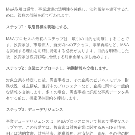
M&A取引は通常、事業譲渡の透明性を確保し、法的規制を遵守するた
めに、複数の段階を経て行われます。
ステップ1：取引目標を明確にする。
M&Aプロセスの最初のステップは、取引の目的を明確にすることで
す。投資家は、市場拡大、新技術へのアクセス、事業再編など、M&A
を実施する理由を明確に特定する必要があります。目的を明確にした
後、投資家は投資戦略に合致する対象企業を探し始めます。
ステップ2：企業にアプローチし、初期情報を交換します。
対象企業を特定した後、両当事者は、その企業のビジネスモデル、財
務状況、株主構成、進行中のプロジェクトなど、企業に関する一般的
な情報を交換します。多くの場合、両当事者は詳細な事業データを共
有する前に、機密保持契約を締結します。
ステップ3：デューデリジェンス
事業デューデリジェンスは、M&Aプロセスにおいて極めて重要なステ
ップです。この段階では、投資家は対象企業に関するあらゆる情報、
例えば法的文書、財務諸表、納税義務、経済契約、資産、その他の財