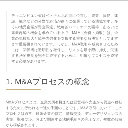
ディエンビエン省はベトナム北西部に位置し、農業、貿易、建
設、観光などの分野で経済が徐々に発展している地域です。多
くの地元企業が資金調達、戦略的パートナーの獲得、あるいは
事業再編の機会を求めている中で、M&A（合併・買収）は、企
業の規模拡大と競争力強化を支援する重要な解決策としてます
ます重要視されています。しかし、M&A取引を成功させるため
には、関係者は透明性を確保し、リスクを最小限に抑え、関連
する法的規制を完全に遵守するために、明確なプロセスを遵守
する必要があります。
1. M&Aプロセスの概念
M&Aプロセスとは、企業の所有権または経営権を売主から買主へ移転
するために行われる一連の手順のことです。M&A取引において、この
プロセスは通常、対象企業の特定、情報交換、デューデリジェンスの
実施、取引交渉、および関連する法的手続きの完了など、複数の段階
から構成されます。