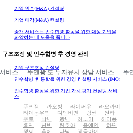
기업 인수(M&A) 컨설팅
기업 매각(M&A) 컨설팅
중개 서비스는 인수합병 활동을 위한 대상 기업을
파악하는 데 도움을 줍니다
구조조정 및 인수합병 후 경영 관리
기업 구조조정 컨설팅
비스
뚜옌꽝 도 투자유치 상담 서비스
뚜옌꽝 
인수합병 후 통합을 위한 경영 컨설팅 서비스 (IMO)
인수합병 활동을 위한 기업 가치 평가 컨설팅 서비
스
뚜옌꽝
까오방
라이쩌우
라오까이
타이응우옌
디엔비엔
랑썬
썬라
푸토
박닌
꽝닌
하노이
하이퐁
흥옌
닌빈
탄호아
응에안
하띤
꽝찌
후에
다낭
꽝응아이