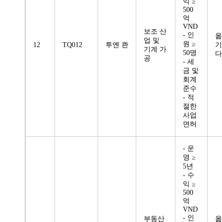
익 ≥
500
억
VND
보조 산
- 인
옮
업 및
원 ≥
12
TQ012
투옌 콴
기
기계 가
50명
다
공
- 세
금 및
회계
준수
- 적
절한
사업
면허
- 운
영 ≥
5년
- 수
익 ≥
500
억
VND
- 인
부동산
옮