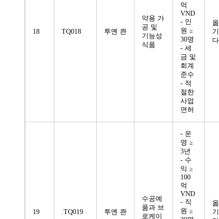
억
VND
약용 가
- 인
옮
공 및
원 ≥
18
TQ018
투옌 콴
기
기능성
30명
다
식품
- 세
금 및
회계
준수
- 적
절한
사업
면허
- 운
영 ≥
3년
- 수
익 ≥
100
억
VND
수공예
- 직
옮
품과 브
원 ≥
19
.TQ019
투옌 콴
기
로케이