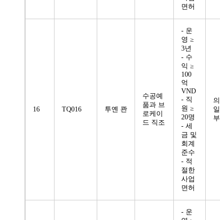
면허
- 운
영 ≥
3년
- 수
익 ≥
100
억
VND
수공예
- 직
의
품과 브
원 ≥
16
TQ016
투옌 콴
일
로케이
20명
부
드 직조
- 세
금 및
회계
준수
- 적
절한
사업
면허
- 운