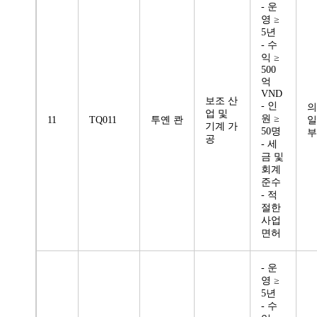
- 운
영 ≥
5년
- 수
익 ≥
500
억
VND
보조 산
- 인
의
업 및
원 ≥
11
TQ011
투옌 콴
일
기계 가
50명
부
공
- 세
금 및
회계
준수
- 적
절한
사업
면허
- 운
영 ≥
5년
- 수