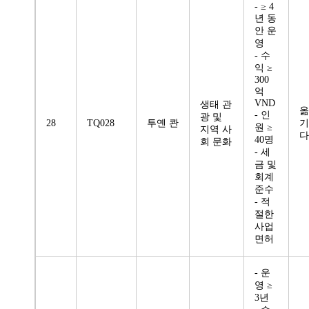
- ≥ 4
년 동
안 운
영
- 수
익 ≥
300
억
VND
생태 관
옮
- 인
광 및
28
TQ028
투옌 콴
기
원 ≥
지역 사
다
40명
회 문화
- 세
금 및
회계
준수
- 적
절한
사업
면허
- 운
영 ≥
3년