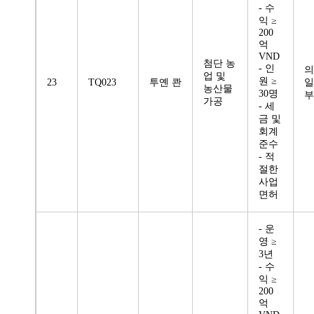
- 수
익 ≥
200
억
VND
첨단 농
- 인
의
업 및
원 ≥
23
TQ023
투옌 콴
일
농산물
30명
부
가공
- 세
금 및
회계
준수
- 적
절한
사업
면허
- 운
영 ≥
3년
- 수
익 ≥
200
억