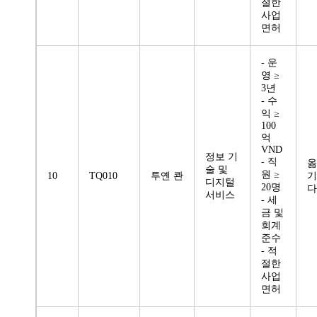
절한
사업
면허
- 운
영 ≥
3년
- 수
익 ≥
100
억
VND
정보 기
- 직
옮
술 및
원 ≥
10
TQ010
투옌 콴
기
디지털
20명
다
서비스
- 세
금 및
회계
준수
- 적
절한
사업
면허