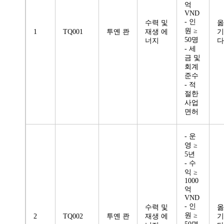
억
VND
- 인
수력 및
옮
원 ≥
1
TQ001
투옌 콴
재생 에
기
50명
너지
다
- 세
금 및
회계
준수
- 적
절한
사업
면허
- 운
영 ≥
5년
- 수
익 ≥
1000
억
VND
- 인
수력 및
옮
원 ≥
2
TQ002
투옌 콴
재생 에
기