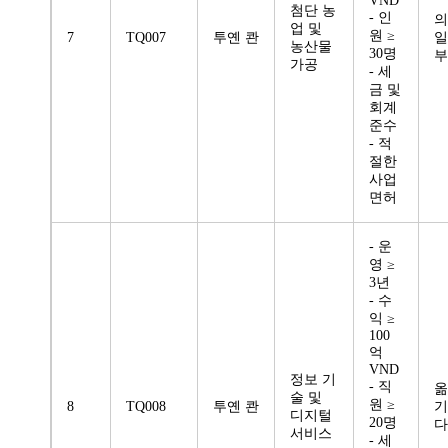
VND
첨단 농
- 인
의
업 및
원 ≥
7
TQ007
투옌 콴
일
농산물
30명
부
가공
- 세
금 및
회계
준수
- 적
절한
사업
면허
- 운
영 ≥
3년
- 수
익 ≥
100
억
VND
정보 기
- 직
옮
술 및
원 ≥
8
TQ008
투옌 콴
기
디지털
20명
다
서비스
- 세