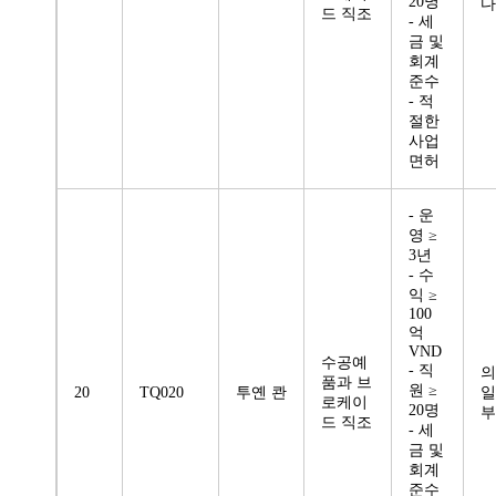
20명
다
드 직조
- 세
금 및
회계
준수
- 적
절한
사업
면허
- 운
영 ≥
3년
- 수
익 ≥
100
억
VND
수공예
- 직
의
품과 브
원 ≥
20
TQ020
투옌 콴
일
로케이
20명
부
드 직조
- 세
금 및
회계
준수