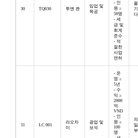
- 인
옮
임업 및
원 ≥
30
TQ030
투옌 콴
기
목공
50명
다
- 세
금 및
회계
준수
- 적
절한
사업
면허
- 운
영 ≥
5년
- 수
익 ≥
2000
억
VND
- 인
의
원 ≥
라오차
광업 및
31
LC 001
일
100
이
보석
부
명
- 세