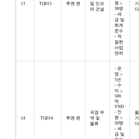
원 ≥
13
TQ013
투옌 콴
및 인프
기
30명
라 건설
다
- 세
금 및
회계
준수
- 적
절한
사업
면허
- 운
영 ≥
5년
- 수
익 ≥
500
억
VND
- 인
국경 무
옮
원 ≥
14
.TQ014
투옌 콴
역 및
기
50명
물류
다
- 세
금 및