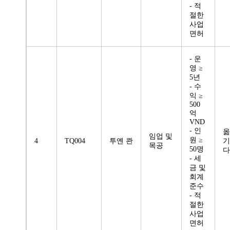
- 적
절한
사업
면허
- 운
영 ≥
5년
- 수
익 ≥
500
억
VND
- 인
옮
임업 및
원 ≥
4
TQ004
투옌 콴
기
목공
50명
다
- 세
금 및
회계
준수
- 적
절한
사업
면허