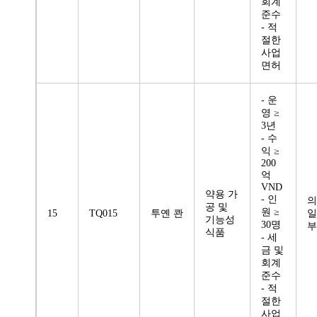
회계
준수
- 적
절한
사업
면허
- 운
영 ≥
3년
- 수
익 ≥
200
억
VND
약용 가
- 인
의
공 및
원 ≥
15
TQ015
투옌 콴
일
기능성
30명
부
식품
- 세
금 및
회계
준수
- 적
절한
사업