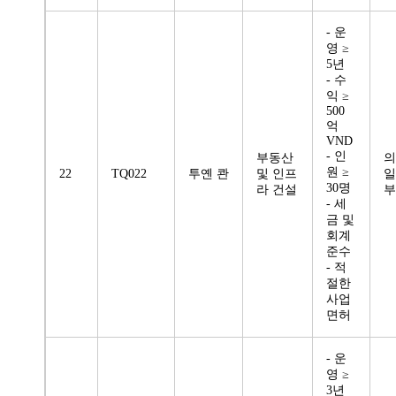
- 운
영 ≥
5년
- 수
익 ≥
500
억
VND
- 인
부동산
의
원 ≥
22
TQ022
투옌 콴
및 인프
일
30명
라 건설
부
- 세
금 및
회계
준수
- 적
절한
사업
면허
- 운
영 ≥
3년