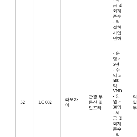
금 및
회계
준수
- 적
절한
사업
면허
- 운
영 ≥
5년
- 수
익 ≥
500
억
VND
- 인
관광 부
의
라오차
원 ≥
32
LC 002
동산 및
일
이
30명
인프라
부
- 세
금 및
회계
준수
- 적