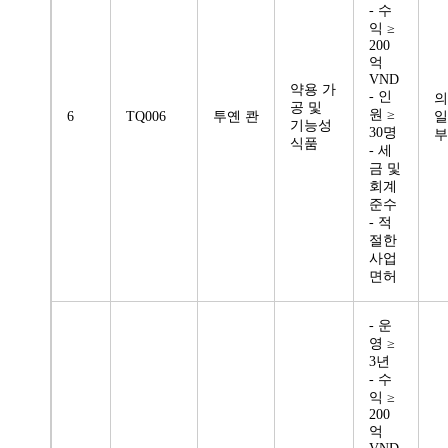
- 수
익 ≥
200
억
VND
약용 가
- 인
의
공 및
원 ≥
6
TQ006
투옌 콴
일
기능성
30명
부
식품
- 세
금 및
회계
준수
- 적
절한
사업
면허
- 운
영 ≥
3년
- 수
익 ≥
200
억