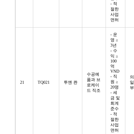
- 적
절한
사업
면허
- 운
영 ≥
3년
- 수
익 ≥
100
억
VND
수공예
- 직
의
품과 브
원 ≥
21
TQ021
투옌 콴
일
로케이
20명
부
드 직조
- 세
금 및
회계
준수
- 적
절한
사업
면허