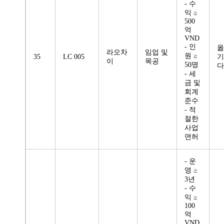
- 수
익 ≥
500
억
VND
- 인
옮
라오차
임업 및
원 ≥
35
LC 005
기
이
목공
50명
다
- 세
금 및
회계
준수
- 적
절한
사업
면허
- 운
영 ≥
3년
- 수
익 ≥
100
억
VND