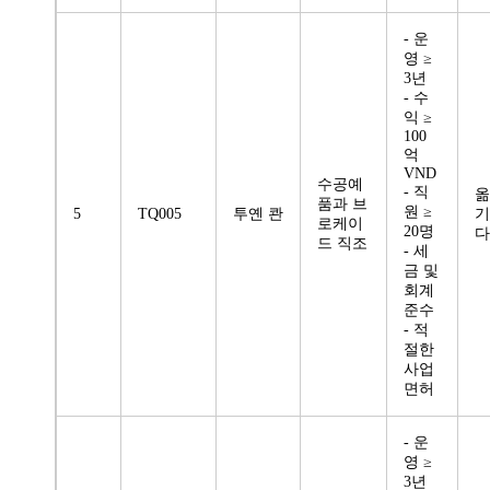
- 운
영 ≥
3년
- 수
익 ≥
100
억
VND
수공예
- 직
옮
품과 브
원 ≥
5
TQ005
투옌 콴
기
로케이
20명
다
드 직조
- 세
금 및
회계
준수
- 적
절한
사업
면허
- 운
영 ≥
3년