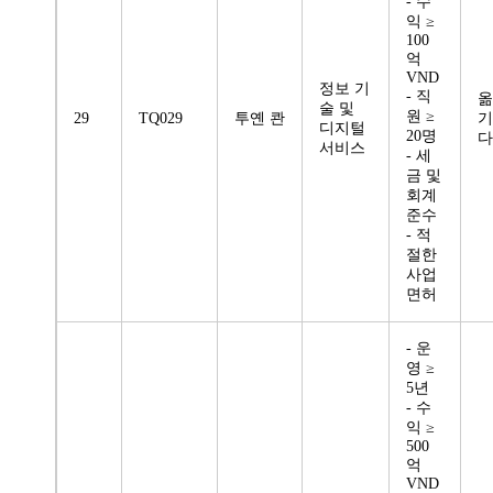
- 수
익 ≥
100
억
VND
정보 기
- 직
옮
술 및
원 ≥
29
TQ029
투옌 콴
기
디지털
20명
다
서비스
- 세
금 및
회계
준수
- 적
절한
사업
면허
- 운
영 ≥
5년
- 수
익 ≥
500
억
VND