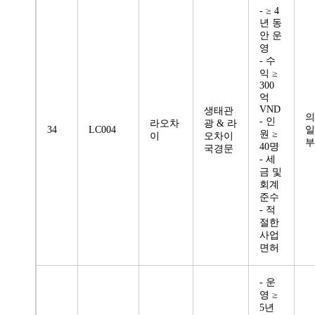
- ≥ 4
년 동
안 운
영
- 수
익 ≥
300
억
VND
생태관
의
- 인
라오차
광 & 라
34
LC004
일
원 ≥
이
오차이
부
40명
국경문
- 세
금 및
회계
준수
- 적
절한
사업
면허
- 운
영 ≥
5년