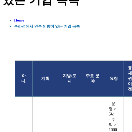
있는 기업 목록
Home
손라성에서 인수 의향이 있는 기업 목록
통
제
아
지방/도
주요 분
계획
요청
권
니.
시
야
이
전
- 운
영 ≥
5년
- 수
익 ≥
1000