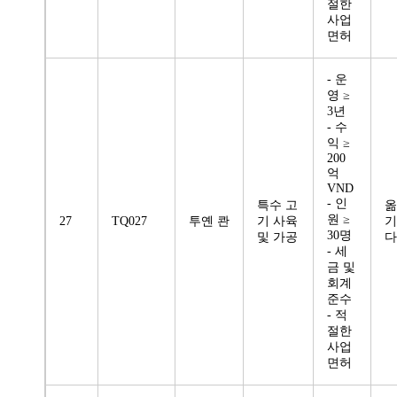
절한
사업
면허
- 운
영 ≥
3년
- 수
익 ≥
200
억
VND
- 인
특수 고
옮
원 ≥
27
TQ027
투옌 콴
기 사육
기
30명
및 가공
다
- 세
금 및
회계
준수
- 적
절한
사업
면허