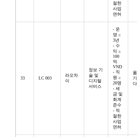
절한
사업
면허
- 운
영 ≥
3년
- 수
익 ≥
100
억
VND
정보 기
- 직
옮
라오차
술 및
원 ≥
33
LC 003
기
이
디지털
20명
다
서비스
- 세
금 및
회계
준수
- 적
절한
사업
면허