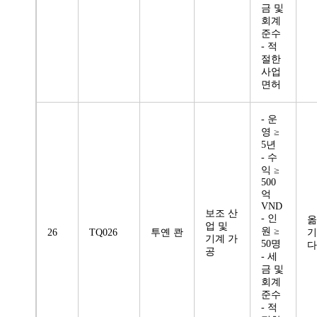
금 및
회계
준수
- 적
절한
사업
면허
- 운
영 ≥
5년
- 수
익 ≥
500
억
VND
보조 산
- 인
옮
업 및
원 ≥
26
TQ026
투옌 콴
기
기계 가
50명
다
공
- 세
금 및
회계
준수
- 적