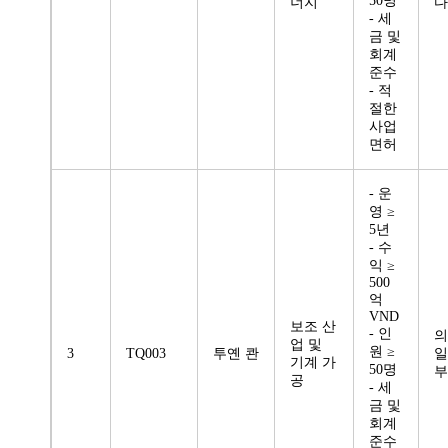
50명
너지
다
- 세
금 및
회계
준수
- 적
절한
사업
면허
- 운
영 ≥
5년
- 수
익 ≥
500
억
VND
보조 산
- 인
의
업 및
원 ≥
3
TQ003
투옌 콴
일
기계 가
50명
부
공
- 세
금 및
회계
준수