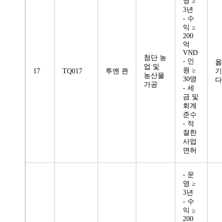
영 ≥
3년
- 수
익 ≥
200
억
VND
첨단 농
- 인
옮
업 및
원 ≥
17
TQ017
투옌 콴
기
농산물
30명
다
가공
- 세
금 및
회계
준수
- 적
절한
사업
면허
- 운
영 ≥
3년
- 수
익 ≥
200