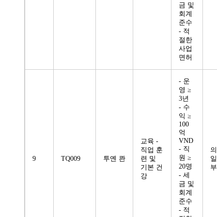
금 및
회계
준수
- 적
절한
사업
면허
- 운
영 ≥
3년
- 수
익 ≥
100
억
VND
교육 -
- 직
직업 훈
의
원 ≥
9
TQ009
투옌 콴
련 및
일
20명
기본 건
부
- 세
강
금 및
회계
준수
- 적