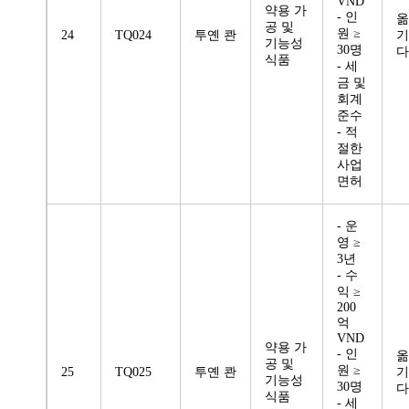
VND
약용 가
- 인
옮
공 및
원 ≥
24
TQ024
투옌 콴
기
기능성
30명
다
식품
- 세
금 및
회계
준수
- 적
절한
사업
면허
- 운
영 ≥
3년
- 수
익 ≥
200
억
VND
약용 가
- 인
옮
공 및
원 ≥
25
TQ025
투옌 콴
기
기능성
30명
다
식품
- 세