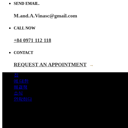
SEND EMAIL.
M.and.A.Vinasc@gmail.com
CALL NOW
+84 0971 112 118
CONTACT
REQUEST AN APPOINTMENT
→
집
에 대한
해결책
소식
연락하다