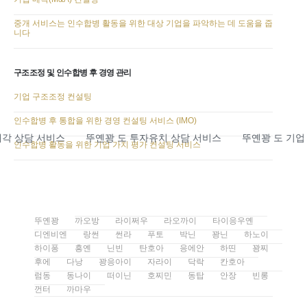
중개 서비스는 인수합병 활동을 위한 대상 기업을 파악하는 데 도움을 줍
니다
구조조정 및 인수합병 후 경영 관리
기업 구조조정 컨설팅
인수합병 후 통합을 위한 경영 컨설팅 서비스 (IMO)
 상담 서비스
뚜옌꽝 도 투자유치 상담 서비스
뚜옌꽝 도 기업 인
인수합병 활동을 위한 기업 가치 평가 컨설팅 서비스
뚜옌꽝
까오방
라이쩌우
라오까이
타이응우옌
디엔비엔
랑썬
썬라
푸토
박닌
꽝닌
하노이
하이퐁
흥옌
닌빈
탄호아
응에안
하띤
꽝찌
후에
다낭
꽝응아이
자라이
닥락
칸호아
럼동
동나이
떠이닌
호찌민
동탑
안장
빈롱
껀터
까마우