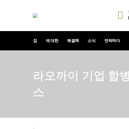
집
에 대한
해결책
소식
연락하다
라오까이 기업 합병
스