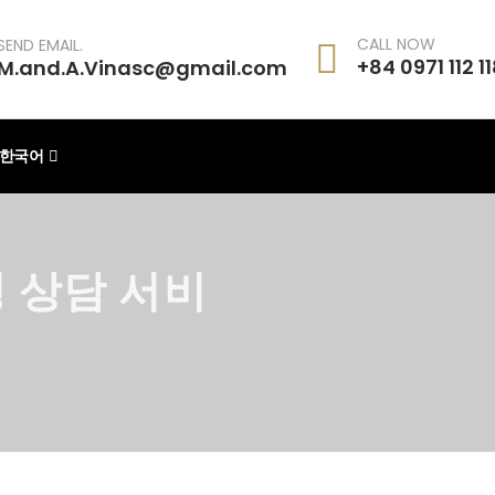
CALL NOW
SEND EMAIL.
+84 0971 112 1
M.and.A.Vinasc@gmail.com
한국어
 상담 서비