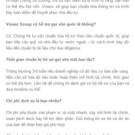
có luận chứng thị trường, chỉ số vận hành và lộ trình rõ ràng, bạn vẫn
có thể thu hút vốn. Vinasc sẽ giúp bạn chuẩn hóa thông tin và trình
bày luận điểm để thuyết phục nhà đầu tư.
Vinasc Group có hỗ trợ gọi vốn quốc tế không?
Có. Chúng tôi tư vấn chuẩn hóa hồ sơ theo tiêu chuẩn quốc tế, giúp
bạn tiếp cận quỹ và nhà đầu tư nước ngoài – từ cách trình bày dữ
liệu đến chuẩn bị tài liệu cho due diligence.
Thời gian chuẩn bị hồ sơ gọi vốn mất bao lâu?
Thông thường 3-6 tuần nếu doanh nghiệp có dữ liệu cơ bản sẵn sàng.
Nếu cần số hóa dữ liệu hoặc hoàn thiện mô hình tài chính, thời gian
có thể dài hơn. Liên hệ để chúng tôi đánh giá sơ bộ hồ sơ của bạn và
đưa timeline cụ thể.
Chi phí dịch vụ là bao nhiêu?
Chi phí phụ thuộc vào phạm vi: rà soát nhanh, xây mô hình tài chính,
soạn pitch deck hay hỗ trợ đàm phán. Gửi thông tin sơ bộ và dự án
của bạn để nhận báo giá phù hợp.