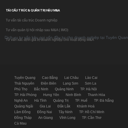
TÁI CẤU TRÚC & QUẢN TRỊ HẬU M&A
Tư vấn tái cấu trúc Doanh nghiệp
Tư vấn quản lý hội nhập sau M&A ( IMO)
 vấn kêu gọi vốn đầu tư cho doanh nghiệp tại Tuyên Quang
Dịch v
Tư vấn xác định giá trị doanh nghiệp cho hoạt động M&A
Tuyên Quang
Cao Bằng
Lai Châu
Lào Cai
Thái Nguyên
Điện Biên
Lạng Sơn
Sơn La
Phú Thọ
Bắc Ninh
Quảng Ninh
TP. Hà Nội
TP. Hải Phòng
Hưng Yên
Ninh Bình
Thanh Hóa
Nghệ An
Hà Tĩnh
Quảng Trị
TP. Huế
TP. Đà Nẵng
Quảng Ngãi
Gia Lai
Đắk Lắk
Khánh Hoà
Lâm Đồng
Đồng Nai
Tây Ninh
TP. Hồ Chí Minh
Đồng Tháp
An Giang
Vĩnh Long
TP. Cần Thơ
Cà Mau