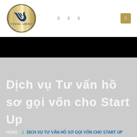
Dịch vụ Tư vấn hồ
sơ gọi vốn cho Start
Up
HOME
DỊCH VỤ TƯ VẤN HỒ SƠ GỌI VỐN CHO START UP