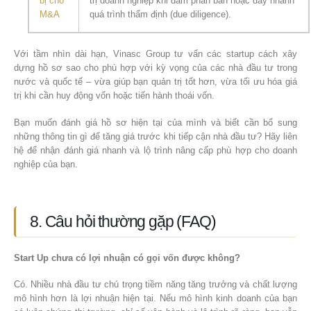
bị cho
trị doanh nghiệp khi đàm phán bán hoặc đẩy nhanh
M&A
quá trình thẩm định (due diligence).
Với tầm nhìn dài hạn, Vinasc Group tư vấn các startup cách xây
dựng hồ sơ sao cho phù hợp với kỳ vọng của các nhà đầu tư trong
nước và quốc tế – vừa giúp bạn quản trị tốt hơn, vừa tối ưu hóa giá
trị khi cần huy động vốn hoặc tiến hành thoái vốn.
Bạn muốn đánh giá hồ sơ hiện tại của mình và biết cần bổ sung
những thông tin gì để tăng giá trước khi tiếp cận nhà đầu tư? Hãy liên
hệ để nhận đánh giá nhanh và lộ trình nâng cấp phù hợp cho doanh
nghiệp của bạn.
8. Câu hỏi thường gặp (FAQ)
Start Up chưa có lợi nhuận có gọi vốn được không?
Có. Nhiều nhà đầu tư chú trọng tiềm năng tăng trưởng và chất lượng
mô hình hơn là lợi nhuận hiện tại. Nếu mô hình kinh doanh của bạn