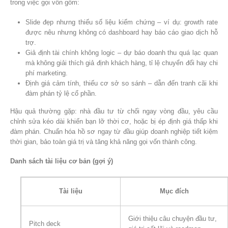
trong việc gọi vốn gồm:
Slide đẹp nhưng thiếu số liệu kiểm chứng – ví dụ: growth rate
được nêu nhưng không có dashboard hay báo cáo giao dịch hỗ
trợ.
Giả định tài chính không logic – dự báo doanh thu quá lạc quan
mà không giải thích giả định khách hàng, tỉ lệ chuyển đổi hay chi
phí marketing.
Định giá cảm tính, thiếu cơ sở so sánh – dẫn đến tranh cãi khi
đàm phán tỷ lệ cổ phần.
Hậu quả thường gặp: nhà đầu tư từ chối ngay vòng đầu, yêu cầu
chỉnh sửa kéo dài khiến bạn lỡ thời cơ, hoặc bị ép định giá thấp khi
đàm phán. Chuẩn hóa hồ sơ ngay từ đầu giúp doanh nghiệp tiết kiệm
thời gian, bảo toàn giá trị và tăng khả năng gọi vốn thành công.
Danh sách tài liệu cơ bản (gợi ý)
Tài liệu
Mục đích
Giới thiệu câu chuyện đầu tư,
Pitch deck