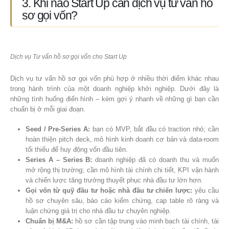
3. Khi nào Start Up cần dịch vụ tư vấn hồ
sơ gọi vốn?
Dịch vụ Tư vấn hồ sơ gọi vốn cho Start Up
Dịch vụ tư vấn hồ sơ gọi vốn phù hợp ở nhiều thời điểm khác nhau
trong hành trình của một doanh nghiệp khởi nghiệp. Dưới đây là
những tình huống điển hình – kèm gợi ý nhanh về những gì bạn cần
chuẩn bị ở mỗi giai đoạn.
Seed / Pre‑Series A:
bạn có MVP, bắt đầu có traction nhỏ; cần
hoàn thiện pitch deck, mô hình kinh doanh cơ bản và data-room
tối thiểu để huy động vốn đầu tiên.
Series A – Series B:
doanh nghiệp đã có doanh thu và muốn
mở rộng thị trường; cần mô hình tài chính chi tiết, KPI vận hành
và chiến lược tăng trưởng thuyết phục nhà đầu tư lớn hơn.
Gọi vốn từ quỹ đầu tư hoặc nhà đầu tư chiến lược:
yêu cầu
hồ sơ chuyên sâu, báo cáo kiểm chứng, cap table rõ ràng và
luận chứng giá trị cho nhà đầu tư chuyên nghiệp.
Chuẩn bị M&A:
hồ sơ cần tập trung vào minh bạch tài chính, tài