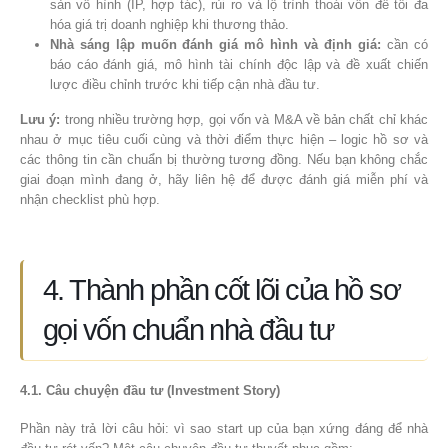
sản vô hình (IP, hợp tác), rủi ro và lộ trình thoái vốn để tối đa
hóa giá trị doanh nghiệp khi thương thảo.
Nhà sáng lập muốn đánh giá mô hình và định giá:
cần có
báo cáo đánh giá, mô hình tài chính độc lập và đề xuất chiến
lược điều chỉnh trước khi tiếp cận nhà đầu tư.
Lưu ý:
trong nhiều trường hợp, gọi vốn và M&A về bản chất chỉ khác
nhau ở mục tiêu cuối cùng và thời điểm thực hiện – logic hồ sơ và
các thông tin cần chuẩn bị thường tương đồng. Nếu bạn không chắc
giai đoạn mình đang ở, hãy liên hệ để được đánh giá miễn phí và
nhận checklist phù hợp.
4. Thành phần cốt lõi của hồ sơ
gọi vốn chuẩn nhà đầu tư
4.1. Câu chuyện đầu tư (Investment Story)
Phần này trả lời câu hỏi: vì sao start up của bạn xứng đáng để nhà