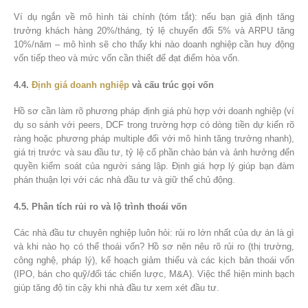
Ví dụ ngắn về mô hình tài chính (tóm tắt): nếu bạn giả định tăng
trưởng khách hàng 20%/tháng, tỷ lệ chuyển đổi 5% và ARPU tăng
10%/năm – mô hình sẽ cho thấy khi nào doanh nghiệp cần huy động
vốn tiếp theo và mức vốn cần thiết để đạt điểm hòa vốn.
4.4.
Định giá doanh nghiệp
và cấu trúc gọi vốn
Hồ sơ cần làm rõ phương pháp định giá phù hợp với doanh nghiệp (ví
dụ so sánh với peers, DCF trong trường hợp có dòng tiền dự kiến rõ
ràng hoặc phương pháp multiple đối với mô hình tăng trưởng nhanh),
giá trị trước và sau đầu tư, tỷ lệ cổ phần chào bán và ảnh hưởng đến
quyền kiểm soát của người sáng lập. Định giá hợp lý giúp bạn đàm
phán thuận lợi với các nhà đầu tư và giữ thế chủ động.
4.5. Phân tích rủi ro và lộ trình thoái vốn
Các nhà đầu tư chuyên nghiệp luôn hỏi: rủi ro lớn nhất của dự án là gì
và khi nào họ có thể thoái vốn? Hồ sơ nên nêu rõ rủi ro (thị trường,
công nghệ, pháp lý), kế hoạch giảm thiểu và các kịch bản thoái vốn
(IPO, bán cho quỹ/đối tác chiến lược, M&A). Việc thể hiện minh bạch
giúp tăng độ tin cậy khi nhà đầu tư xem xét đầu tư.