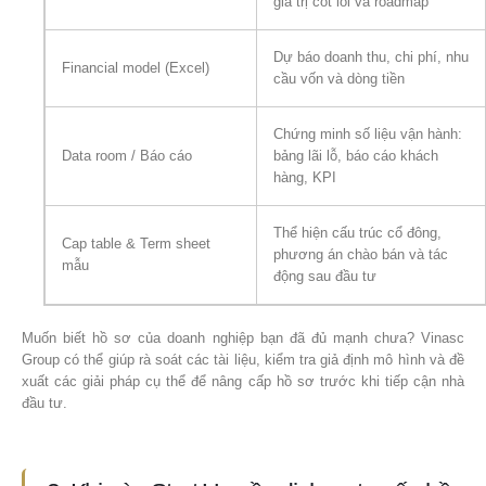
giá trị cốt lõi và roadmap
Dự báo doanh thu, chi phí, nhu
Financial model (Excel)
cầu vốn và dòng tiền
Chứng minh số liệu vận hành:
Data room / Báo cáo
bảng lãi lỗ, báo cáo khách
hàng, KPI
Thể hiện cấu trúc cổ đông,
Cap table & Term sheet
phương án chào bán và tác
mẫu
động sau đầu tư
Muốn biết hồ sơ của doanh nghiệp bạn đã đủ mạnh chưa? Vinasc
Group có thể giúp rà soát các tài liệu, kiểm tra giả định mô hình và đề
xuất các giải pháp cụ thể để nâng cấp hồ sơ trước khi tiếp cận nhà
đầu tư.