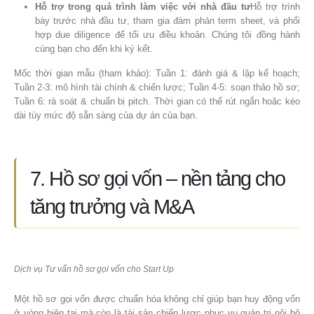
Hỗ trợ trong quá trình làm việc với nhà đầu tư
Hỗ trợ trình
bày trước nhà đầu tư, tham gia đàm phán term sheet, và phối
hợp due diligence để tối ưu điều khoản. Chúng tôi đồng hành
cùng bạn cho đến khi ký kết.
Mốc thời gian mẫu (tham khảo): Tuần 1: đánh giá & lập kế hoạch;
Tuần 2-3: mô hình tài chính & chiến lược; Tuần 4-5: soạn thảo hồ sơ;
Tuần 6: rà soát & chuẩn bị pitch. Thời gian có thể rút ngắn hoặc kéo
dài tùy mức độ sẵn sàng của dự án của bạn.
7. Hồ sơ gọi vốn – nền tảng cho
tăng trưởng và M&A
Dịch vụ Tư vấn hồ sơ gọi vốn cho Start Up
Một hồ sơ gọi vốn được chuẩn hóa không chỉ giúp bạn huy động vốn
ở vòng hiện tại mà còn là tài sản chiến lược phục vụ quản trị nội bộ