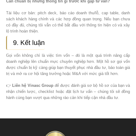
Cần chuẩn bị những thông tin gì trước khi gặp tư vấn?
Tài liệu cơ bản: pitch deck, báo cáo doanh thu/lỗ, cap table, danh
sách khách hàng chính và các hợp đồng quan trọng. Nếu bạn chưa
có đầy đủ, chúng tôi vẫn có thể bắt đầu với thông tin hiện có và xây
lộ trình hoàn thiện.
9. Kết luận
Gọi vốn không chỉ là việc tìm vốn – đó là một quá trình nâng cấp
doanh nghiệp lên chuẩn mực chuyên nghiệp hơn. Một hồ sơ gọi vốn
được chuẩn bị kỹ càng giúp bạn thuyết phục nhà đầu tư, bảo toàn giá
trị và mở ra cơ hội tăng trưởng hoặc M&A với mức giá tốt hơn.
👉
Liên hệ Vinasc Group
để được đánh giá sơ bộ hồ sơ của bạn và
nhận chiến lược, checklist hoặc đặt lịch tư vấn – chúng tôi sẽ đồng
hành cùng bạn vượt qua những rào cản khi tiếp cận nhà đầu tư.