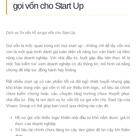
gọi vốn cho Start Up
Dịch vụ Tư vấn hồ sơ gọi vốn cho Start Up
Gọi vốn là mốc quan trọng với mọi start up – không chỉ để lấy vốn mà
còn là một quá trình đánh giá toàn diện về năng lực vận hành và tiềm
năng của doanh nghiệp. Với nhà đầu tư, buổi gặp đầu tiên thực tế là
một “bài kiểm tra” xem doanh nghiệp có đủ thông tin, mô hình và bằng
chứng để tiếp tục đồng hành hay không.
Rất nhiều start up có sản phẩm tốt và đội ngũ nhiệt huyết nhưng gặp
khó khăn trong việc gọi vốn vì hồ sơ thiếu tính logic, số liệu tài chính
chưa kiểm chứng hoặc câu chuyện tăng trưởng chưa thuyết phục
nhà đầu tư. Đây là nơi dịch vụ tư vấn hồ sơ gọi vốn cho Start Up của
Vinasc Group có thể giúp bạn vượt qua những rào cản đó.
Hồ sơ gọi vốn thiếu logic khiến nhà đầu tư khó nắm được giá trị
thực của doanh nghiệp
Số liệu tài chính chưa đáng tin cậy làm giảm độ tin cậy khi thẩm
định