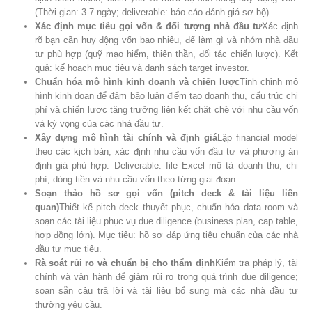
(Thời gian: 3-7 ngày; deliverable: báo cáo đánh giá sơ bộ).
Xác định mục tiêu gọi vốn & đối tượng nhà đầu tư
Xác định
rõ bạn cần huy động vốn bao nhiêu, để làm gì và nhóm nhà đầu
tư phù hợp (quỹ mạo hiểm, thiên thần, đối tác chiến lược). Kết
quả: kế hoạch mục tiêu và danh sách target investor.
Chuẩn hóa mô hình kinh doanh và chiến lược
Tinh chỉnh mô
hình kinh doan để đảm bảo luận điểm tạo doanh thu, cấu trúc chi
phí và chiến lược tăng trưởng liên kết chặt chẽ với nhu cầu vốn
và kỳ vọng của các nhà đầu tư.
Xây dựng mô hình tài chính và định giá
Lập financial model
theo các kịch bản, xác định nhu cầu vốn đầu tư và phương án
định giá phù hợp. Deliverable: file Excel mô tả doanh thu, chi
phí, dòng tiền và nhu cầu vốn theo từng giai đoạn.
Soạn thảo hồ sơ gọi vốn (pitch deck & tài liệu liên
quan)
Thiết kế pitch deck thuyết phục, chuẩn hóa data room và
soạn các tài liệu phục vụ due diligence (business plan, cap table,
hợp đồng lớn). Mục tiêu: hồ sơ đáp ứng tiêu chuẩn của các nhà
đầu tư mục tiêu.
Rà soát rủi ro và chuẩn bị cho thẩm định
Kiểm tra pháp lý, tài
chính và vận hành để giảm rủi ro trong quá trình due diligence;
soạn sẵn câu trả lời và tài liệu bổ sung mà các nhà đầu tư
thường yêu cầu.