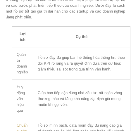
và các bước phát triển tiếp theo của doanh nghiệp. Dưới đây là cách
một hồ sơ tốt tạo giá trị dài hạn cho các startup và các doanh nghiệp
đang phát triển.
Lợi
Cụ thể
ích
Quản
Hồ sơ đầy đủ giúp bạn hệ thống hóa thông tin, theo
trị
dõi KPI rõ ràng và ra quyết định dựa trên dữ liệu;
doanh
giảm thiểu sai sót trong quá trình vận hành.
nghiệp
Huy
động
Giúp bạn tiếp cận đúng nhà đầu tư, rút ngắn vòng
vốn
thương thảo và tăng khả năng đạt định giá mong
hiệu
muốn khi gọi vốn.
quả
Chuẩn
Hồ sơ minh bạch, data room đầy đủ nâng cao giá