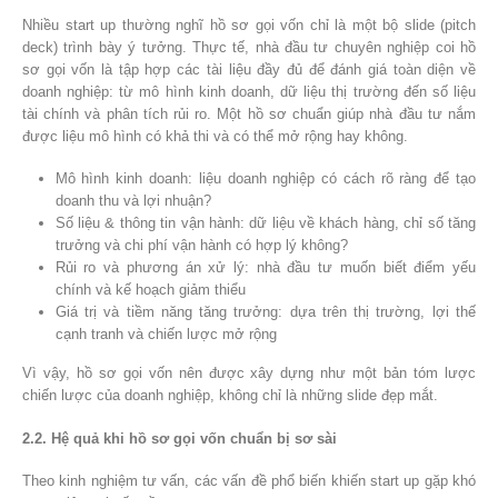
Nhiều start up thường nghĩ hồ sơ gọi vốn chỉ là một bộ slide (pitch
deck) trình bày ý tưởng. Thực tế, nhà đầu tư chuyên nghiệp coi hồ
sơ gọi vốn là tập hợp các tài liệu đầy đủ để đánh giá toàn diện về
doanh nghiệp: từ mô hình kinh doanh, dữ liệu thị trường đến số liệu
tài chính và phân tích rủi ro. Một hồ sơ chuẩn giúp nhà đầu tư nắm
được liệu mô hình có khả thi và có thể mở rộng hay không.
Mô hình kinh doanh: liệu doanh nghiệp có cách rõ ràng để tạo
doanh thu và lợi nhuận?
Số liệu & thông tin vận hành: dữ liệu về khách hàng, chỉ số tăng
trưởng và chi phí vận hành có hợp lý không?
Rủi ro và phương án xử lý: nhà đầu tư muốn biết điểm yếu
chính và kế hoạch giảm thiểu
Giá trị và tiềm năng tăng trưởng: dựa trên thị trường, lợi thế
cạnh tranh và chiến lược mở rộng
Vì vậy, hồ sơ gọi vốn nên được xây dựng như một bản tóm lược
chiến lược của doanh nghiệp, không chỉ là những slide đẹp mắt.
2.2. Hệ quả khi hồ sơ gọi vốn chuẩn bị sơ sài
Theo kinh nghiệm tư vấn, các vấn đề phổ biến khiến start up gặp khó