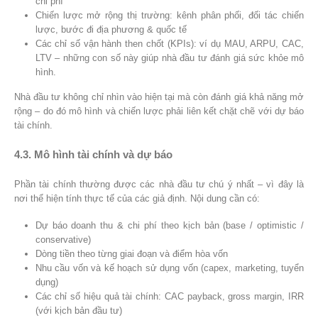
chi phí
Chiến lược mở rộng thị trường: kênh phân phối, đối tác chiến
lược, bước đi địa phương & quốc tế
Các chỉ số vận hành then chốt (KPIs): ví dụ MAU, ARPU, CAC,
LTV – những con số này giúp nhà đầu tư đánh giá sức khỏe mô
hình.
Nhà đầu tư không chỉ nhìn vào hiện tại mà còn đánh giá khả năng mở
rộng – do đó mô hình và chiến lược phải liên kết chặt chẽ với dự báo
tài chính.
4.3. Mô hình tài chính và dự báo
Phần tài chính thường được các nhà đầu tư chú ý nhất – vì đây là
nơi thể hiện tính thực tế của các giả định. Nội dung cần có:
Dự báo doanh thu & chi phí theo kịch bản (base / optimistic /
conservative)
Dòng tiền theo từng giai đoạn và điểm hòa vốn
Nhu cầu vốn và kế hoạch sử dụng vốn (capex, marketing, tuyển
dụng)
Các chỉ số hiệu quả tài chính: CAC payback, gross margin, IRR
(với kịch bản đầu tư)