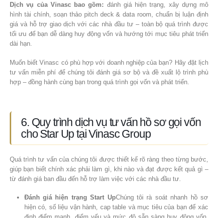
Dịch vụ của Vinasc bao gồm:
đánh giá hiện trạng, xây dựng mô
hình tài chính, soạn thảo pitch deck & data room, chuẩn bị luận định
giá và hỗ trợ giao dịch với các nhà đầu tư – toàn bộ quá trình được
tối ưu để bạn dễ dàng huy động vốn và hướng tới mục tiêu phát triển
dài hạn.
Muốn biết Vinasc có phù hợp với doanh nghiệp của bạn? Hãy đặt lịch
tư vấn miễn phí để chúng tôi đánh giá sơ bộ và đề xuất lộ trình phù
hợp – đồng hành cùng bạn trong quá trình gọi vốn và phát triển.
6. Quy trình dịch vụ tư vấn hồ sơ gọi vốn
cho Star Up tại Vinasc Group
Quá trình tư vấn của chúng tôi được thiết kế rõ ràng theo từng bước,
giúp bạn biết chính xác phải làm gì, khi nào và đạt được kết quả gì –
từ đánh giá ban đầu đến hỗ trợ làm việc với các nhà đầu tư.
Đánh giá hiện trạng Start Up
Chúng tôi rà soát nhanh hồ sơ
hiện có, số liệu vận hành, cap table và mục tiêu của bạn để xác
định điểm mạnh, điểm yếu và mức độ sẵn sàng huy động vốn.