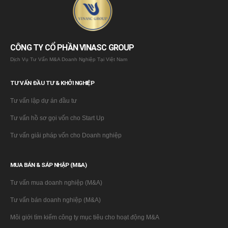
CÔNG TY CỔ PHẦN VINASC GROUP
Dịch Vụ Tư Vấn M&A Doanh Nghiệp Tại Việt Nam
TƯ VẤN ĐẦU TƯ & KHỞI NGHIỆP
Tư vấn lập dự án đầu tư
Tư vấn hồ sơ gọi vốn cho Start Up
Tư vấn giải pháp vốn cho Doanh nghiệp
MUA BÁN & SÁP NHẬP (M&A)
Tư vấn mua doanh nghiệp (M&A)
Tư vấn bán doanh nghiệp (M&A)
Môi giới tìm kiếm công ty mục tiêu cho hoạt động M&A