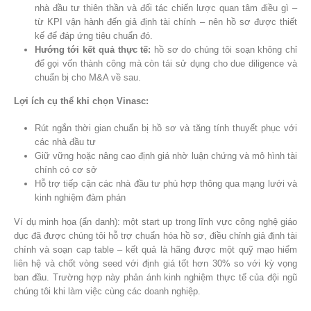
nhà đầu tư thiên thần và đối tác chiến lược quan tâm điều gì –
từ KPI vận hành đến giả định tài chính – nên hồ sơ được thiết
kế để đáp ứng tiêu chuẩn đó.
Hướng tới kết quả thực tế:
hồ sơ do chúng tôi soạn không chỉ
để gọi vốn thành công mà còn tái sử dụng cho due diligence và
chuẩn bị cho M&A về sau.
Lợi ích cụ thể khi chọn Vinasc:
Rút ngắn thời gian chuẩn bị hồ sơ và tăng tính thuyết phục với
các nhà đầu tư
Giữ vững hoặc nâng cao định giá nhờ luận chứng và mô hình tài
chính có cơ sở
Hỗ trợ tiếp cận các nhà đầu tư phù hợp thông qua mạng lưới và
kinh nghiệm đàm phán
Ví dụ minh họa (ẩn danh): một start up trong lĩnh vực công nghệ giáo
dục đã được chúng tôi hỗ trợ chuẩn hóa hồ sơ, điều chỉnh giả định tài
chính và soạn cap table – kết quả là hãng được một quỹ mạo hiểm
liên hệ và chốt vòng seed với định giá tốt hơn 30% so với kỳ vọng
ban đầu. Trường hợp này phản ánh kinh nghiệm thực tế của đội ngũ
chúng tôi khi làm việc cùng các doanh nghiệp.