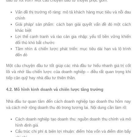
đầu tư rót vốn? Một câu chuyện đầu tư thuyết phục gồm:
Vấn đề thị trường rõ ràng: mô tả khách hàng mục tiêu và nỗi đau
chính
Giải pháp/ sản phẩm: cách bạn giải quyết vấn đề đó một cách
khác biệt
Lợi thế cạnh tranh và rào cản gia nhập: yếu tố bền vững khiến
đối thủ khó bắt chước
Tầm nhìn & chiến lược phát triển: mục tiêu dài hạn và lộ trình
đến đó
Một câu chuyện đầu tư tốt giúp các nhà đầu tư hiểu nhanh giá trị cốt
lõi và nhớ lâu chiến lược của doanh nghiệp – điều rất quan trọng khi
tiếp cận quỹ hay nhà đầu tư thiên thần.
4.2. Mô hình kinh doanh và chiến lược tăng trưởng
Nhà đầu tư quan tâm đến cách doanh nghiệp tạo doanh thu hôm nay
và cách mở rộng doanh thu đó trong tương lai. Nội dung cần làm rõ:
Cách doanh nghiệp tạo doanh thu: nguồn doanh thu chính và mô
hình định giá
Cấu trúc chi phí & biên lợi nhuận: điểm hòa vốn và điểm đòn bẩy