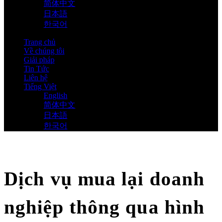
简体中文
日本語
한국어
Trang chủ
Về chúng tôi
Giải pháp
Tin Tức
Liên hệ
Tiếng Việt
English
简体中文
日本語
한국어
Dịch vụ mua lại doanh
nghiệp thông qua hình