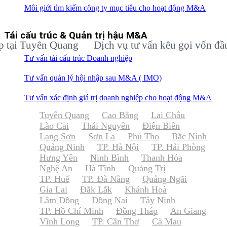
Môi giới tìm kiếm công ty mục tiêu cho hoạt động M&A
Tái cấu trúc & Quản trị hậu M&A
Tuyên Quang
Dịch vụ tư vấn kêu gọi vốn đầu tư c
Tư vấn tái cấu trúc Doanh nghiệp
Tư vấn quản lý hội nhập sau M&A ( IMO)
Tư vấn xác định giá trị doanh nghiệp cho hoạt động M&A
Tuyên Quang
Cao Bằng
Lai Châu
Lào Cai
Thái Nguyên
Điện Biên
Lạng Sơn
Sơn La
Phú Thọ
Bắc Ninh
Quảng Ninh
TP. Hà Nội
TP. Hải Phòng
Hưng Yên
Ninh Bình
Thanh Hóa
Nghệ An
Hà Tĩnh
Quảng Trị
TP. Huế
TP. Đà Nẵng
Quảng Ngãi
Gia Lai
Đắk Lắk
Khánh Hoà
Lâm Đồng
Đồng Nai
Tây Ninh
TP. Hồ Chí Minh
Đồng Tháp
An Giang
Vĩnh Long
TP. Cần Thơ
Cà Mau