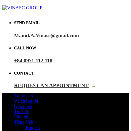
SEND EMAIL.
M.and.A.Vinasc@gmail.com
CALL NOW
+84 0971 112 118
CONTACT
REQUEST AN APPOINTMENT
→
Trang chủ
Về chúng tôi
Giải pháp
Tin Tức
Liên hệ
Tiếng Việt
English